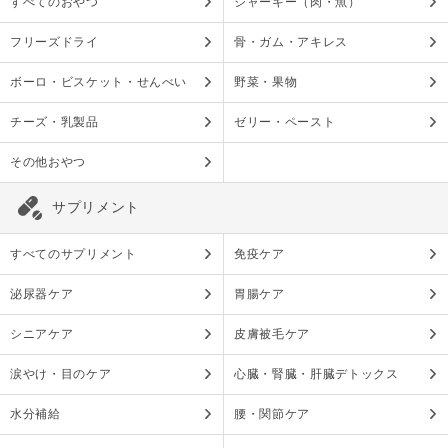
すべてのおやつ
ジャーキー（肉・魚）
フリーズドライ
骨・ガム・アキレス
ボーロ・ビスケット・せんべい
野菜・果物
チーズ・乳製品
ゼリー・ペースト
その他おやつ
サプリメント
すべてのサプリメント
免疫ケア
泌尿器ケア
胃腸ケア
シニアケア
皮膚被毛ケア
涙やけ・目のケア
心臓・腎臓・肝臓デトックス
水分補給
腰・関節ケア