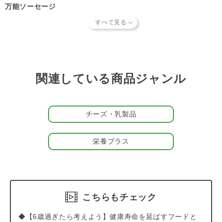
万能ソーセージ
噛む力の弱いお口の小さなパートナーや子犬、シニア犬にも食べ
やすい柔らかさです。小型犬から大型犬まで幅広く楽しめます。
好きな大きさにカットしてフードへのトッピングや、手作り食の
材料に。もちろんおやつにも与えていただける万能ソーセージで
す。
関連している商品ジャンル
▽無薬鶏レバーソーセージの魅力
<レバーの栄養が手軽に摂れる>
パートナー（愛 犬）にレバーを与えたいけれど、調理に手間が
かかったり、新鮮な物が手に入らないという悩みはつきもの。無
チーズ・乳製品
薬鶏レバーソーセージは、栄養満点のレバーにでんぷんを加え
て、柔らかいソーセージに仕上げました。レバーには、ビタミン
栄養プラス
やミネラルなどの栄養が豊富に含まれています。
▽無薬鶏ささみチーズの魅力
＜大人気のささみと嗜好性抜群のチーズ＞
パートナーが大好きなささみと嗜好性抜群の香り豊かなチーズと
合わせて、柔らかいソーセージに仕上げました。
こちらもチェック
【プチ情報】
◆【6歳過ぎたら考えよう】健康寿命を延ばすフードと