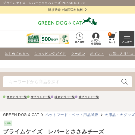
プライムケイズ レバーとささみチーズ PRKSRTS1-00
新規登録で初回送料無料
0
ログイン
メニュー
購入履歴
カート
会員登録
はじめての方へ
ショッピングガイド
クーポン
ポイント
お気に入りリス
犬カテゴリ一覧
犬ブランド一覧
猫カテゴリ一覧
猫ブランド一覧
GREEN DOG & CAT
ペットフード・ペット用品通販
犬用品・犬グッ
DOG
プライムケイズ レバーとささみチーズ