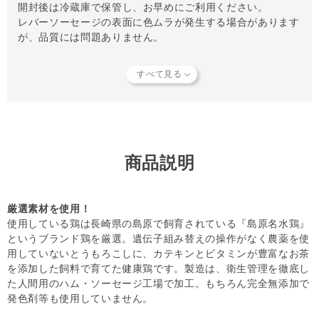
開封後は冷蔵庫で保管し、お早めにご利用ください。
レバーソーセージの表面に色ムラが発生する場合があります
が、品質には問題ありません。
【知っておいていただきたいこと】
当店では独自の安全基準を設け、原材料そのものの品質やパ
ートナーへの安全性を確認できた商品だけを取り扱っていま
す。
商品形状のバラつき
や
商品導入スタンス
について詳しく
は
こちら
をご覧ください。
【キャンセルについてご注意】
本商品はご注文タイミングやご注文内容によっては、購入履
商品説明
歴からのご注文キャンセル、 修正を受け付けることができ
ない場合がございます。
(「発送予定日のお知らせメール」をお送りする前であれ
厳選素材を使用！
ば、メール・お電話・ マイページにてご注文をキャンセル
使用している鶏は長崎県の島原で飼育されている『島原名水鶏』
いただけます。）
というブランド鶏を厳選。遺伝子組み替えの操作がなく農薬を使
用していないとうもろこしに、カテキンとビタミンが豊富なお茶
を添加した飼料で育てた健康鶏です。製造は、衛生管理を徹底し
た人間用のハム・ソーセージ工場で加工。もちろん完全無添加で
発色剤等も使用していません。