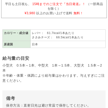
平日も土日祝も、
15時までのご注文で『当日発送』！
（一部商品
を除く）
¥3,980
以上のお買い上げで送料
無料！
カロリー・成分値
レバー： 61.7kcal/1本あたり
ささみチーズ： 66.5kcal/1本あたり
原産国
日本
給与量の目安
小型犬 0.5本～1本、中型犬 1本～1.5本、大型犬 1.5本～2
本
※年齢・体重・体調により給与量はかわります。与えすぎにご注
意ください。
備考
保存方法：直射日光は避け常温で保存してください。