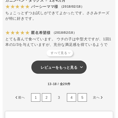
カニンヘン・ダックス ♂ 1才4カ月
★★★★★
パーシーママ様
（2018/02/18）
ちょこっとずつお試しができてよかったです。ささみチーズ
が特に好きです。
★★★★★
匿名希望様
（2018/02/18）
とても喜んで食べています。 ウチの子は中型犬ですが、1回1
本の1/3を与えていますが、充分な満足感を得ているようで
す。 特にレバーが好きで、あげた後の「ありがとう」（マウ
ンティング）が止みません（笑） 今回はお友達へのプレゼン
ト用に味違いの2本入りを購入♪
レビューをもっと見る
13-18 / 全29件
1
2
3
4
5
前へ
次へ