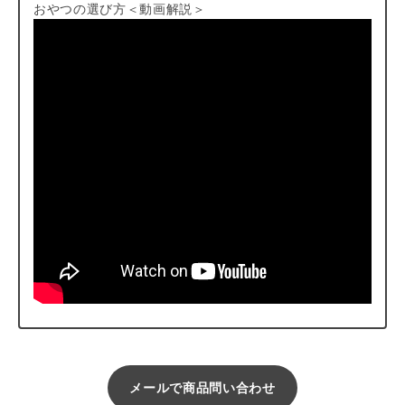
こちらの商品は、手で簡単にちぎることができますが、爪の間に
おやつの選び方＜動画解説＞
入りやすいというお声もチラホラ…。ビニールをはがしてキッチ
ンバサミで小さくカットすれば手を汚さずにすぐに与えることが
できるのでおすすめです。
メールで商品問い合わせ