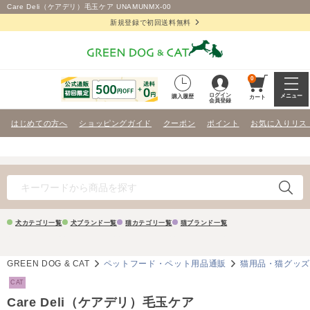
Care Deli（ケアデリ）毛玉ケア UNAMUNMX-00
新規登録で初回送料無料
0
ログイン
メニュー
購入履歴
カート
会員登録
はじめての方へ
ショッピングガイド
クーポン
ポイント
お気に入りリス
犬カテゴリ一覧
犬ブランド一覧
猫カテゴリ一覧
猫ブランド一覧
GREEN DOG & CAT
ペットフード・ペット用品通販
猫用品・猫グッ
CAT
Care Deli（ケアデリ）毛玉ケア