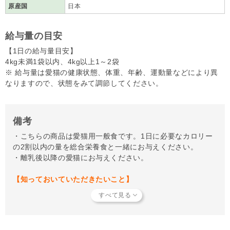
原産国
日本
給与量の目安
【1日の給与量目安】
4kg未満1袋以内、4kg以上1～2袋
※ 給与量は愛猫の健康状態、体重、年齢、運動量などにより異
なりますので、状態をみて調節してください。
備考
・こちらの商品は愛猫用一般食です。1日に必要なカロリー
の2割以内の量を総合栄養食と一緒にお与えください。
・離乳後以降の愛猫にお与えください。
【知っておいていただきたいこと】
当店で取り扱っているフードやおやつ類には、パートナーに
とって有害となる合成保存料や人工香料、着色料などは使用
されていません。
商品形状のバラつき
について詳しくは
こち
ら
をご覧ください。