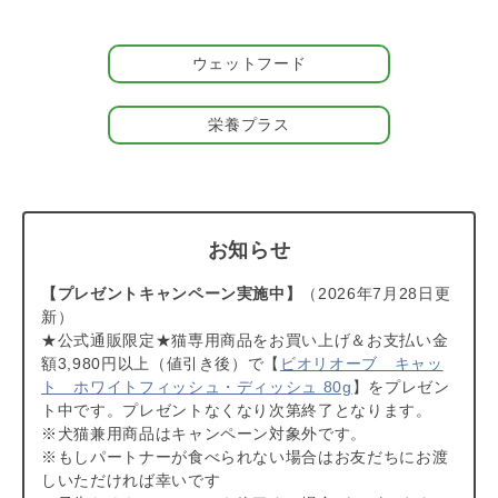
腸内環境も健やかにサポート
水溶性食物繊維が豊富な「チコリ根」や「フラクトオリゴ糖」を
配合。ただ毛玉を出すだけでなく、腸内環境（善玉菌）までサポ
ウェットフード
ート。お腹の調子を整えることで、毎日のすっきりを内側から維
持します。
栄養プラス
かつおベースの贅沢なおいしさ
旨味がぎゅっと詰まったかつおをベースに、ほたてエキスや鶏卵
をブレンドした、香り高く贅沢な味わいが特徴です。スープ仕立
てのウェットフードなので、おいしく食べながら、パートナー
（愛猫）に不足しがちな水分もしっかり補給できます。
お知らせ
毛玉の排出をサポートする食材
【プレゼントキャンペーン実施中】
（2026年7月28日更
◎りんご：りんご由来の食物繊維が善玉菌を助け、お腹の調子を
新）
整えます。
★公式通販限定★猫専用商品をお買い上げ＆お支払い金
◎キトサン：動物性食物繊維。飲み込んだ被毛の自然な排出をサ
額3,980円以上（値引き後）で【
ビオリオーブ キャッ
ポート。
ト ホワイトフィッシュ・ディッシュ 80g
】をプレゼン
◎フラクトオリゴ糖：善玉菌が喜ぶエサで腸内環境を整えます。
ト中です。プレゼントなくなり次第終了となります。
※犬猫兼用商品はキャンペーン対象外です。
こんなパートナーにおすすめ
※もしパートナーが食べられない場合はお友だちにお渡
◎毛玉を吐くのが苦手なパートナー
しいただければ幸いです