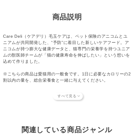
【キャンセルについてご注意】
本商品はご注文タイミングやご注文内容によっては、購入履
商品説明
歴からのご注文キャンセル、修正を受け付けることができな
い場合がございます。
(「発送予定日のお知らせメール」をお送りする前であれ
Care Deli（ケアデリ）毛玉ケアは、ペット保険のアニコムとユ
ば、メール・お電話・マイページにてご注文をキャンセルい
ニアムが共同開発した、“予防”に着目した新しいケアフード。ア
ただけます。）
ニコムが持つ膨大な健康データと、猫専門の栄養学を持つユニア
ムの獣医師チームが「猫の健康寿命を伸ばしたい」という想いを
込めて作りました。
※こちらの商品は愛猫用の一般食です。1日に必要なカロリーの2
割以内の量を、総合栄養食と一緒に与えてください。
たっぷりの食物繊維で、毛玉の排出をサポート
食物繊維が豊富なりんごピューレやかぼちゃ、人参をバランスよ
く配合しました。さらに、お腹の中で毛玉を絡め取って便通をス
ムーズにする「キトサン」をプラス。グルーミングで飲み込んで
しまった被毛を、お腹の中で大きく固めず、毎日の便と一緒に自
然に排出できるようやさしく促します。
関連している商品ジャンル