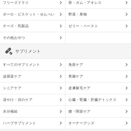
フリーズドライ
骨・ガム・アキレス
ボーロ・ビスケット・せんべい
野菜・果物
チーズ・乳製品
ゼリー・ペースト
その他おやつ
サプリメント
すべてのサプリメント
免疫ケア
泌尿器ケア
胃腸ケア
シニアケア
皮膚被毛ケア
涙やけ・目のケア
心臓・腎臓・肝臓デトックス
水分補給
腰・関節ケア
ハーブサプリメント
オーナーグッズ