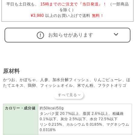
平日も土日祝も、
15時までのご注文で『当日発送』！
（一部商品
を除く）
¥3,980
以上のお買い上げで送料
無料！
お知らせがあります
原材料
かつお、かぼちゃ、人参、加水分解フィッシュ、りんごピューレ、ほ
たてエキス、鶏卵、フィッシュオイル、米でん粉、フラクトオリゴ
糖、チコリ根抽出物、ビール酵母、キトサン、タウリン
カロリー・成分値
約50kcal/50g
タンパク質 20.7%以上、脂質 2.6%以上、粗繊維
0.1%以下、灰分 2.5%以下、水分 72.5%以下
リン 0.215%、カルシウム 0.0185%、マグネシウム
0.0318%