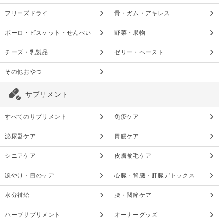
フリーズドライ
骨・ガム・アキレス
ボーロ・ビスケット・せんべい
野菜・果物
チーズ・乳製品
ゼリー・ペースト
その他おやつ
サプリメント
すべてのサプリメント
免疫ケア
泌尿器ケア
胃腸ケア
シニアケア
皮膚被毛ケア
涙やけ・目のケア
心臓・腎臓・肝臓デトックス
水分補給
腰・関節ケア
ハーブサプリメント
オーナーグッズ