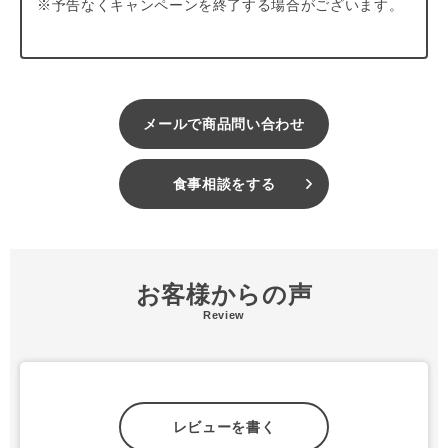
◎長毛種やきれい好きで何度もグルーミングするパートナー
※予告なくキャンペーンを終了する場合がございます。
◎便秘がちなパートナー
獣医師監修のケアフード
アニコムの膨大なデータとユニアムの専門知識に基づき、獣医師
の監修のもとレシピが設計されました。安全な国内製造。一般食
メールで商品問い合わせ
として、普段の総合栄養食にトッピングしてお使いください。
Care Deli（ケアデリ）ラインアップ
食事相談をする
Care Deli（ケアデリ）は7種類。パートナーのお悩みや気になる
症状に合わせて使い分けてくださいね。
デンタルケア
、
腎臓ケア
、
避妊去勢後ケア
、
腸内免疫ケア
、
リフ
レッシュケアケア
、
皮膚被毛ケア
、
毛玉ケア
お客様からの声
＃202605
Review
レビューを書く