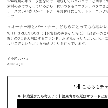
1cm程度のキューブ型なので、連続してパクパクッ！と簡単に
素材のみでつくっているから、食いつきもバツグン。ベタつき
チーズのいい香りがパートナーも釘付けにして、トレーニング
ーブ
＜オーナー様とパートナー、どちらにとっても心地いい『WI
WITH GREEN DOGは【お客様の声をかたちに】【品質へ
案】の3つを大切にするブランド。お客様からいただいたお声
よりご満足いただける商品づくりを行っています。
＃小粒おやつ
#postage
こちらもチ
◆【6歳過ぎたら考えよう】健康寿命を延ばすフードと