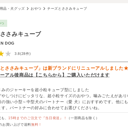
用品・犬グッズ
おやつ
チーズとささみキューブ
やつ
ささみキューブ
EN DOG
★★
3.8(28件)
ズとささみキューブ」は新ブランドにリニューアルしました
ューアル後商品は【こちらから】ご購入いただけます
さみのジャーキーを超小粒キューブ型にしました
グやしつけにピッタリな、超小粒サイズのおやつ。噛みごたえがあり
顎の強い小型～中型犬のパートナー（愛 犬）におすすめです。他に
ます。パートナーの好みに合わせてお選びくださいね。
祝も、
15時までのご注文で『当日発送』！
（一部商品を除く）
のお買い上げで送料
無料！