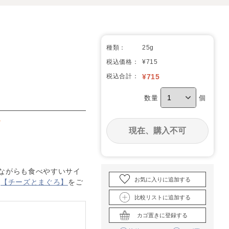
種類：
25g
税込価格：
¥715
税込合計：
¥
715
数量
個
★
現在、購入不可
ながらも食べやすいサイ
お気に入りに追加する
も
【チーズとまぐろ】
をご
比較リストに追加する
カゴ置きに登録する