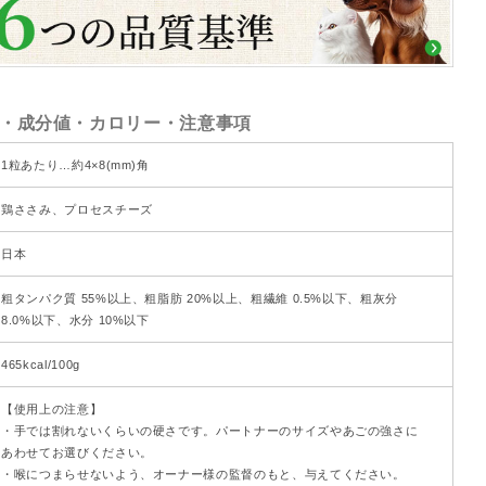
・成分値・カロリー・注意事項
1粒あたり…約4×8(mm)角
鶏ささみ、プロセスチーズ
日本
粗タンパク質 55%以上、粗脂肪 20%以上、粗繊維 0.5%以下、粗灰分
8.0%以下、水分 10%以下
465kcal/100g
【使用上の注意】
・手では割れないくらいの硬さです。パートナーのサイズやあごの強さに
あわせてお選びください。
・喉につまらせないよう、オーナー様の監督のもと、与えてください。