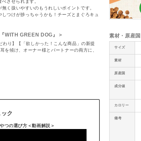
食べさせられます。
が無く扱いやすいのもうれしいポイントです。
やしつけが捗っちゃうかも！チーズとまぐろキュ
TH GREEN DOG』＞
素材・原産国
のこだわり】【「欲しかった！こんな商品」の新提
サイズ
に耳を傾け、オーナー様とパートナーの両方に、
素材
原産国
成分値
カロリー
ェック
備考
おやつの選び方＜動画解説＞