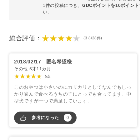
1件の投稿につき、
GDCポイントを10ポイン
い。
★★★★★
総合評価：
(3.8/28件)
2018/02/17
匿名希望様
その他 5才11カ月
★★★★★
5点
このおやつは小さいのにカリカリとしてなんでもしっ
かり噛んで食べるうちの子にとっでも合ってます。中
型犬ですが一つで満足しています。
参考になった
0