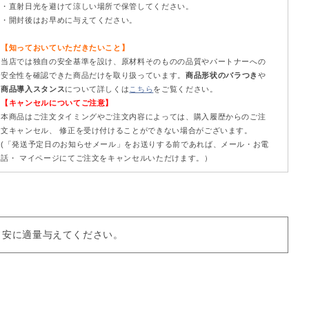
・直射日光を避けて涼しい場所で保管してください。
・開封後はお早めに与えてください。
【知っておいていただきたいこと】
当店では独自の安全基準を設け、原材料そのものの品質やパートナーへの
安全性を確認できた商品だけを取り扱っています。
商品形状のバラつき
や
商品導入スタンス
について詳しくは
こちら
をご覧ください。
【キャンセルについてご注意】
本商品はご注文タイミングやご注文内容によっては、購入履歴からのご注
文キャンセル、 修正を受け付けることができない場合がございます。
(「発送予定日のお知らせメール」をお送りする前であれば、メール・お電
話・ マイページにてご注文をキャンセルいただけます。）
目安に適量与えてください。