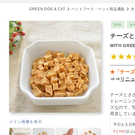
GREEN DOG & CAT
ペットフード・ペット用品通販
犬
DOG
お
チーズと
WITH GRE
★★★
★「チー
⇒⇒
リニ
チーズとさ
トレーニン
ズなので、
用意してい
メイン画像を表示
平日も土日
¥3,980
以上