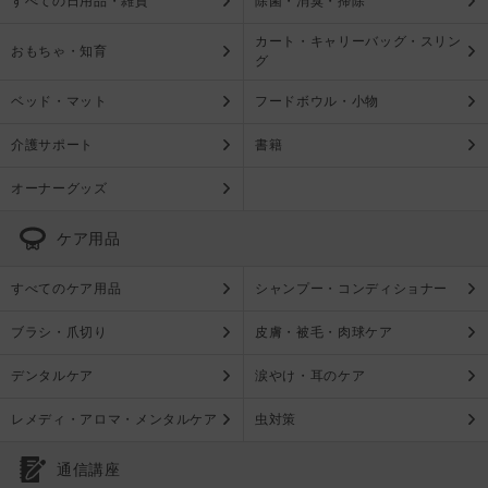
すべての日用品・雑貨
除菌・消臭・掃除
カート・キャリーバッグ・スリン
おもちゃ・知育
グ
ベッド・マット
フードボウル・小物
介護サポート
書籍
オーナーグッズ
ケア用品
すべてのケア用品
シャンプー・コンディショナー
ブラシ・爪切り
皮膚・被毛・肉球ケア
デンタルケア
涙やけ・耳のケア
レメディ・アロマ・メンタルケア
虫対策
通信講座