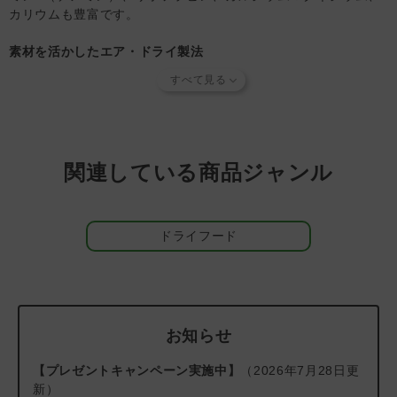
カリウムも豊富です。
い粉状の膜を張ることがあります。天然の生肉の成分のた
め、品質上の問題はありません。
素材を活かしたエア・ドライ製法
自然の生素材の栄養素を出来るだけ損なわないようエア・ドライ
【知っておいていただきたいこと】
製法で丁寧に加工されています。 高温で一気に加工してしまう
当店では独自の安全基準を設け、原材料そのものの品質やパ
と素材の持つ栄養や旨みを失ってしまうことがあります。 エ
ートナーへの安全性を確認できた商品だけを取り扱っていま
ア・ドライ製法とは素材の栄養素や旨みを出来るだけ損なわない
す。
商品形状のバラつき
や
商品導入スタンス
について詳しく
ように低温でゆっくり温風乾燥することです。
は
こちら
をご覧ください。
【キャンセルについてご注意】
関連している商品ジャンル
メイド・イン・ニュージーランド
本商品はご注文タイミングやご注文内容によっては、購入履
ZIWIの製品には厳選されたニュージーランド産の素材だけが使
歴からのご注文キャンセル、 修正を受け付けることができ
用されています。 広大な牧場でのびのびと育てられた牛やきれ
ない場合がございます。
ドライフード
いな海で捕れた魚介類などいずれも品質の確かな物ばかりです。
(「発送予定日のお知らせメール」をお送りする前であれ
また、ニュージーランドでは家畜の病気の発生が非常に少ないこ
ば、メール・お電話・ マイページにてご注文をキャンセル
とでも知られています。
いただけます。）
＃返金保証キャンペーン
お知らせ
＃猫キャンペーン2023
＃高カロリーキャットフード
【プレゼントキャンペーン実施中】
（2026年7月28日更
＃おトク100
新）