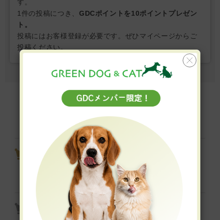
す。
1件の投稿につき、
GDCポイントを10ポイントプレゼン
ト。
投稿にはお客様登録が必要です。ぜひマイページからご
投稿ください。
フードの高評価商品ランキング
Review Ranking
ビオリオーブ えらべるピュア 5
個セット（旧ヘルマン）
ラム肉 赤身パラパラミンチ