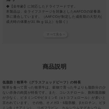
10kg…76g、95g
◆【全年齢】に対応したドライフードです。
11kg…81g、102g
本製品は、全ライフステージを対象としたAAFCOの栄養基
準に適合しています。（AAFCOが制定した成長期の大型犬(
※1日の食事量は左記の表を目安に、気候やパートナーの年齢、
成犬時の体重が31.8k g 以上）を除く）
運動量に合わせて調整してください。
※子猫、妊娠・授乳期の母猫：給与量の約2倍量を、1日2～3回
◆
給与方法:
本製品は毎日の食餌用です。従来のフードから
に分けて与えてください（胎児及び授乳中の子猫の頭数等により
本製品に切り替える場合は、5日間ほどかけて混合率を上げ
変わります）。
ながら徐々に慣れさせてください。きれいな水をいつでも飲
※従来のフードから切り替える場合は、５日間ほどかけて混合率
めるように用意してください。
を上げながら徐々に慣れさせてください。
※パートナーの健康のために常に清潔で新鮮な飲み水をご用意く
◆
保存方法：
ジウィ商品は高温高圧による加熱加工ではな
ださい。
く、低温乾燥のエアドライ製法で作られているため、
商品説明
気温、湿度、環境の影響を受けやすく、保存方法、取り扱い
方によって稀にカビが発生する可能性があります。
開封前であっても、湿度の低い冷暗所で保管してください。
低脂肪！牧草牛（グラスフェッドビーフ）の特長
開封後は完全に密封し8週間以内に使い切ってください。
牧草を食べて育った牧草牛は、穀物で育った牛よりも脂肪分の少
※冷蔵庫で保管すると、外気温の変化により結露が生じ、カ
ない赤身の肉質が特長です。また、コレステロール、飽和脂肪酸
ビ発生の原因となる可能性があります。
が少なく、ビタミンCやビタミンE（αトコフェロール）が多いと
必ず常温で保管してください。
言われています。 その他、オメガ3・6脂肪酸、βカロチン、ビタ
ミンB（チアミン）、リボフラビン、カルシウムマグネシウム、
◆生肉に含まれる脂肪酸が気温の変化で表面に浮き出て、白