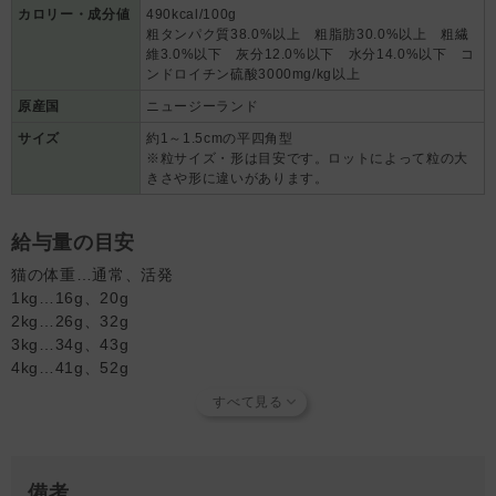
ム、亜鉛アミノ酸複合体、鉄アミノ酸複合体、銅アミノ酸複合体、マ
カロリー・成分値
490kcal/100g
粗タンパク質38.0%以上 粗脂肪30.0%以上 粗繊
ンガンアミノ酸複合体、亜セレン酸ナトリウム）、乾燥オーガニック
維3.0%以下 灰分12.0%以下 水分14.0%以下 コ
ケルプ、海塩、DLメチオニン、酸化防止剤（クエン酸、天然ミックス
ンドロイチン硫酸3000mg/kg以上
トコフェロール）、ビタミン類（塩化コリン、チアミン硝酸塩、塩酸
ピリドキシン、葉 酸、ビタミンD3サプリメント）、タウリン
原産国
ニュージーランド
サイズ
約1～1.5cmの平四角型
※粒サイズ・形は目安です。ロットによって粒の大
きさや形に違いがあります。
給与量の目安
猫の体重…通常、活発
1kg…16g、20g
2kg…26g、32g
3kg…34g、43g
4kg…41g、52g
5kg…48g、60g
6kg…54g、68g
7kg…60g、75g
8kg…66g、82g
9kg…71g、89g
備考