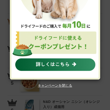
ビオリオーブ ピュア・ラビット
（旧ヘルマン）
CUPURERA レティック チキン
エクストリーム・キャット（成猫
用）
鶏まるごとミンチ
キャンペーンを閉じる
N&D オーシャン ニシン（オレンジ
入り）成猫用