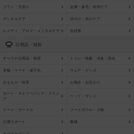
ブラシ・爪切り
皮膚・被毛・肉球ケア
デンタルケア
涙やけ・耳のケア
レメディ・アロマ・メンタルケア
虫対策
日用品・雑貨
すべての日用品・雑貨
トイレ・除菌・消臭・防虫
首輪・リード・迷子札
ウェア・グッズ
おもちゃ・知育
お散歩・お出かけ
カート・キャリーバッグ・スリン
ベッド・マット
グ
ケージ・サークル
フードボウル・小物
介護サポート
書籍
オーナーグッズ