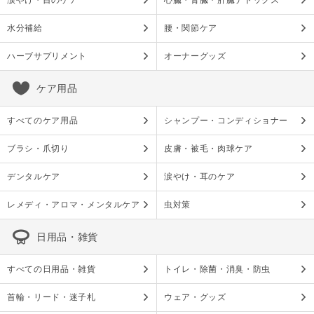
涙やけ・目のケア
心臓・腎臓・肝臓デトックス
水分補給
腰・関節ケア
ハーブサプリメント
オーナーグッズ
ケア用品
すべてのケア用品
シャンプー・コンディショナー
ブラシ・爪切り
皮膚・被毛・肉球ケア
デンタルケア
涙やけ・耳のケア
レメディ・アロマ・メンタルケア
虫対策
日用品・雑貨
すべての日用品・雑貨
トイレ・除菌・消臭・防虫
首輪・リード・迷子札
ウェア・グッズ