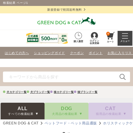
検索結果 ページ1
新規登録で初回送料無料
0
ログイン
メニュー
購入履歴
カート
会員登録
はじめての方へ
ショッピングガイド
クーポン
ポイント
お気に入りリス
犬カテゴリ一覧
犬ブランド一覧
猫カテゴリ一覧
猫ブランド一覧
ALL
DOG
CAT
すべての検索結果
犬用品の検索結果
猫用品の検索結果
GREEN DOG & CAT
ペットフード・ペット用品通販
ホリスティック