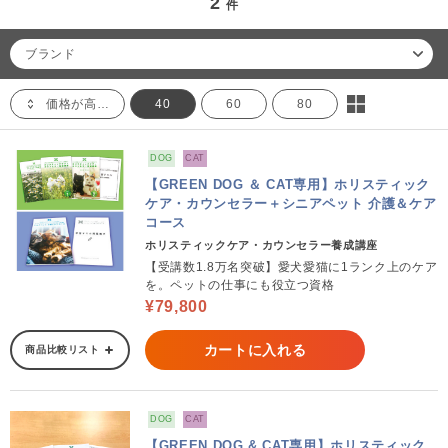
2
件
ブランド
価格が高い順
40
60
80
DOG
CAT
【GREEN DOG ＆ CAT専用】ホリスティック
ケア・カウンセラー＋シニアペット 介護＆ケア
コース
ホリスティックケア・カウンセラー養成講座
【受講数1.8万名突破】愛犬愛猫に1ランク上のケア
を。ペットの仕事にも役立つ資格
¥79,800
カートに入れる
商品比較リスト
DOG
CAT
【GREEN DOG & CAT専用】ホリスティック