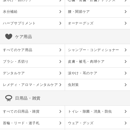
涙やけ・目のケア
心臓・腎臓・肝臓デトックス
水分補給
腰・関節ケア
ハーブサプリメント
オーナーグッズ
ケア用品
すべてのケア用品
シャンプー・コンディショナー
ブラシ・爪切り
皮膚・被毛・肉球ケア
デンタルケア
涙やけ・耳のケア
レメディ・アロマ・メンタルケア
虫対策
日用品・雑貨
すべての日用品・雑貨
トイレ・除菌・消臭・防虫
首輪・リード・迷子札
ウェア・グッズ