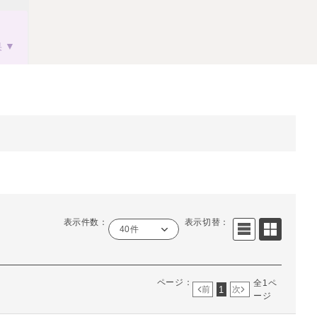
果
表示件数：
表示切替：
40件
ページ：
全1ペ
1
前
次
ージ