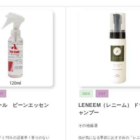
AT
DOG
CAT
ール ビーンエッセン
LENEEM（レニーム） 
ャンプー
その他厳選
、ノミ70％の忌避率！香りのない
虫が気になる季節におすすめの「レ