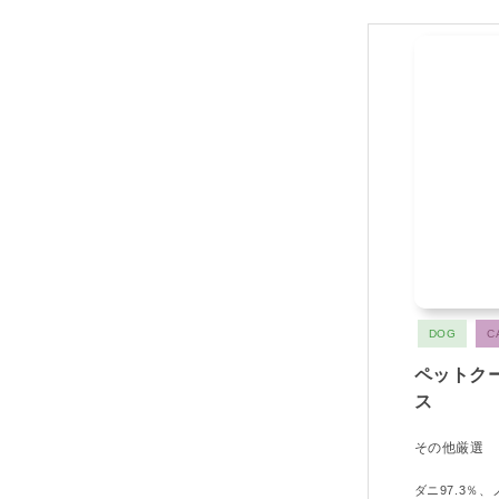
DOG
C
ペットク
ス
その他厳選
ダニ97.3％