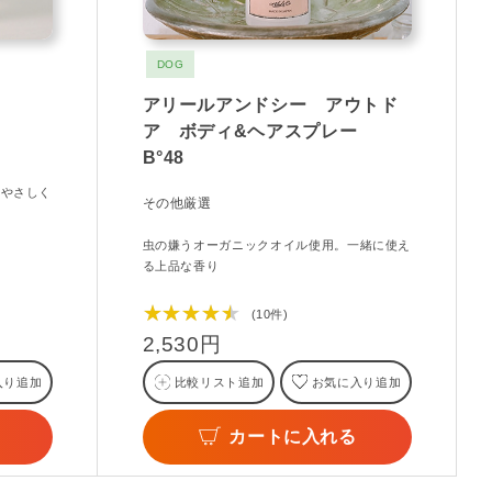
DOG
アリールアンドシー アウトド
ア ボディ&ヘアスプレー
B°48
をやさしく
その他厳選
虫の嫌うオーガニックオイル使用。一緒に使え
る上品な香り
★★★★★
(10件)
2,530円
入り追加
比較リスト追加
お気に入り追加
カートに入れる