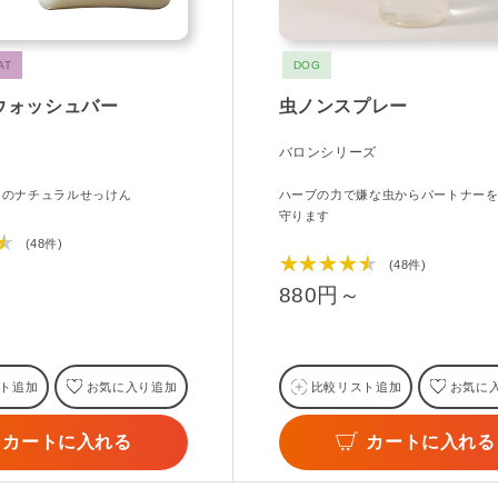
AT
DOG
ウォッシュバー
虫ノンスプレー
バロンシリーズ
％のナチュラルせっけん
ハーブの力で嫌な虫からパートナー
守ります
★
(48件)
★★★★★
(48件)
880円～
ト追加
お気に入り追加
比較リスト追加
お気に
カートに入れる
カートに入れる