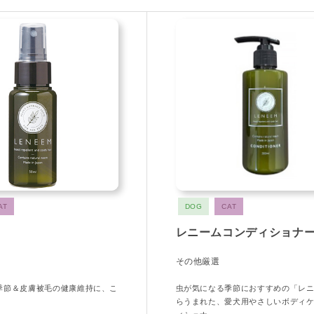
AT
DOG
CAT
レニームコンディショナ
その他厳選
季節＆皮膚被毛の健康維持に、こ
虫が気になる季節におすすめの「レ
らうまれた、愛犬用やさしいボディ