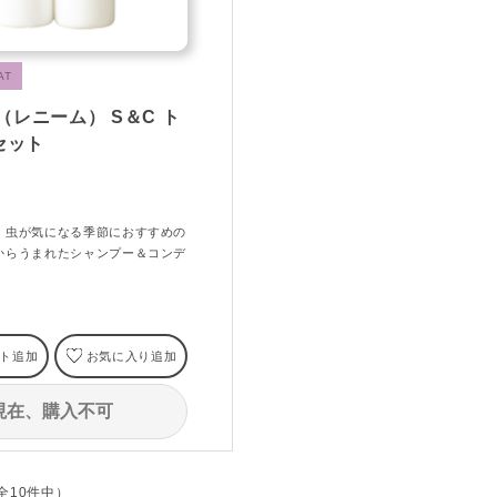
AT
M（レニーム） S＆C ト
セット
！虫が気になる季節におすすめの
からうまれたシャンプー＆コンデ
ト追加
お気に入り追加
現在、購入不可
（全10件中）