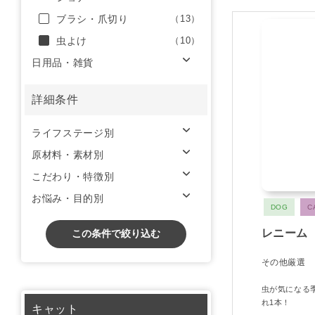
ブラシ・爪切り
（13）
虫よけ
（10）
日用品・雑貨
詳細条件
ライフステージ別
原材料・素材別
こだわり・特徴別
お悩み・目的別
DOG
C
レニーム
この条件で絞り込む
その他厳選
虫が気になる
れ1本！
キャット