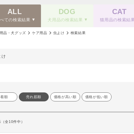
ALL
DOG
CAT
べての検索結果
犬用品の検索結果
猫用品の検索結
用品・犬グッズ
ケア用品
虫よけ
検索結果
よけ
新着順
売れ筋順
価格が高い順
価格が低い順
表示（全10件中）