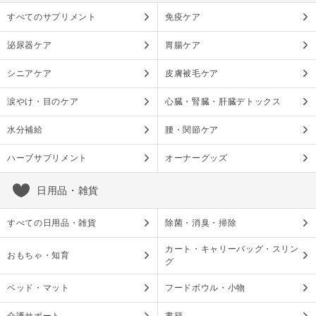
すべてのサプリメント
免疫ケア
泌尿器ケア
胃腸ケア
シニアケア
皮膚被毛ケア
涙やけ・目のケア
心臓・腎臓・肝臓デトックス
水分補給
腰・関節ケア
ハーブサプリメント
オーナーグッズ
日用品・雑貨
すべての日用品・雑貨
除菌・消臭・掃除
カート・キャリーバッグ・スリン
おもちゃ・知育
グ
ベッド・マット
フードボウル・小物