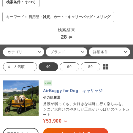
検索条件： すべて
キーワード： 日用品・雑貨、カート・キャリーバッグ・スリング
検索結果
28
件
カテゴリ
ブランド
詳細条件
人気順
40
60
80
DOG
AirBuggy for Dog キャリッジ
その他厳選
足腰が弱っても、大好きな場所に行く楽しみを。
シニア犬向けのやさしい工夫がいっぱいのペットカ
ート
¥53,900 ～