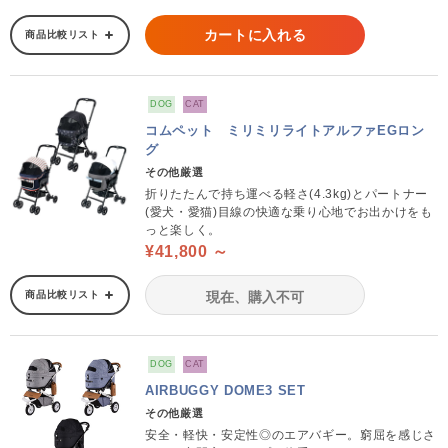
カートに入れる
商品比較リスト
DOG
CAT
コムペット ミリミリライトアルファEGロン
グ
その他厳選
折りたたんで持ち運べる軽さ(4.3kg)とパートナー
(愛犬・愛猫)目線の快適な乗り心地でお出かけをも
っと楽しく。
¥41,800 ～
商品比較リスト
現在、購入不可
DOG
CAT
AIRBUGGY DOME3 SET
その他厳選
安全・軽快・安定性◎のエアバギー。窮屈を感じさ