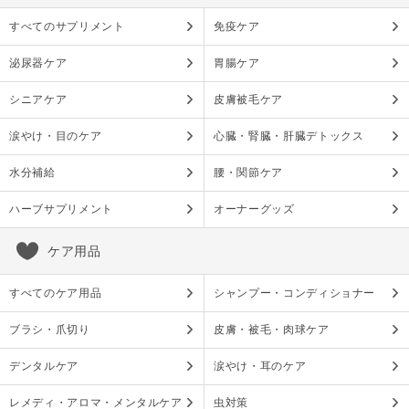
すべてのサプリメント
免疫ケア
泌尿器ケア
胃腸ケア
シニアケア
皮膚被毛ケア
涙やけ・目のケア
心臓・腎臓・肝臓デトックス
水分補給
腰・関節ケア
ハーブサプリメント
オーナーグッズ
ケア用品
すべてのケア用品
シャンプー・コンディショナー
ブラシ・爪切り
皮膚・被毛・肉球ケア
デンタルケア
涙やけ・耳のケア
レメディ・アロマ・メンタルケア
虫対策