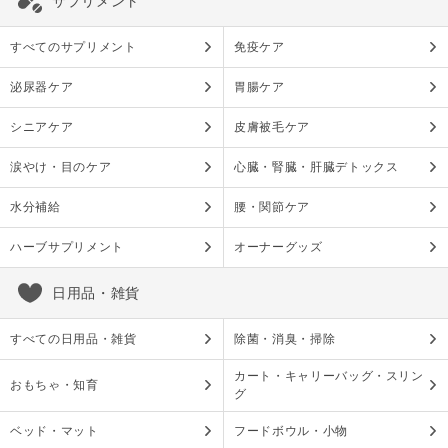
サプリメント
すべてのサプリメント
免疫ケア
泌尿器ケア
胃腸ケア
シニアケア
皮膚被毛ケア
涙やけ・目のケア
心臓・腎臓・肝臓デトックス
水分補給
腰・関節ケア
ハーブサプリメント
オーナーグッズ
日用品・雑貨
すべての日用品・雑貨
除菌・消臭・掃除
カート・キャリーバッグ・スリン
おもちゃ・知育
グ
ベッド・マット
フードボウル・小物