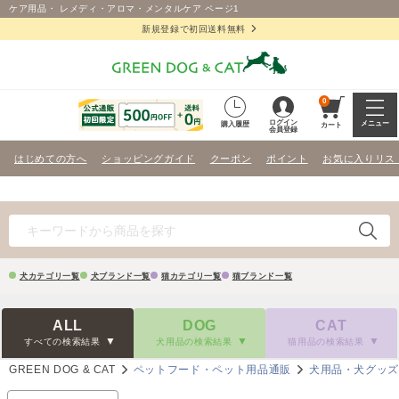
ケア用品・ レメディ・アロマ・メンタルケア ページ1
新規登録で初回送料無料
0
ログイン
メニュー
購入履歴
カート
会員登録
はじめての方へ
ショッピングガイド
クーポン
ポイント
お気に入りリス
犬カテゴリ一覧
犬ブランド一覧
猫カテゴリ一覧
猫ブランド一覧
ALL
DOG
CAT
すべての検索結果
犬用品の検索結果
猫用品の検索結果
GREEN DOG & CAT
ペットフード・ペット用品通販
犬用品・犬グッ