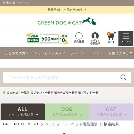
検索結果 ページ1
新規登録で初回送料無料
0
ログイン
メニュー
購入履歴
カート
会員登録
はじめての方へ
ショッピングガイド
クーポン
ポイント
お気に入りリス
犬カテゴリ一覧
犬ブランド一覧
猫カテゴリ一覧
猫ブランド一覧
ALL
DOG
CAT
すべての検索結果
犬用品の検索結果
猫用品の検索結果
GREEN DOG & CAT
ペットフード・ペット用品通販
検索結果