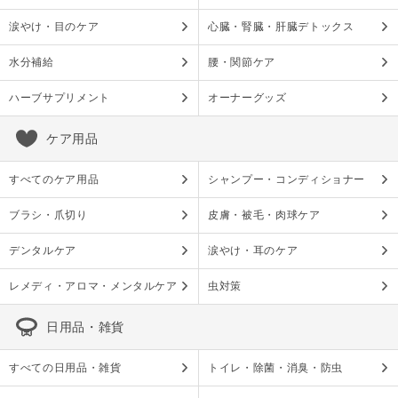
涙やけ・目のケア
心臓・腎臓・肝臓デトックス
水分補給
腰・関節ケア
ハーブサプリメント
オーナーグッズ
ケア用品
すべてのケア用品
シャンプー・コンディショナー
ブラシ・爪切り
皮膚・被毛・肉球ケア
デンタルケア
涙やけ・耳のケア
レメディ・アロマ・メンタルケア
虫対策
日用品・雑貨
すべての日用品・雑貨
トイレ・除菌・消臭・防虫