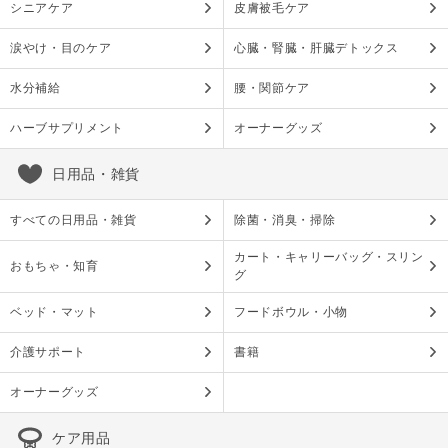
シニアケア
皮膚被毛ケア
涙やけ・目のケア
心臓・腎臓・肝臓デトックス
水分補給
腰・関節ケア
ハーブサプリメント
オーナーグッズ
日用品・雑貨
すべての日用品・雑貨
除菌・消臭・掃除
カート・キャリーバッグ・スリン
おもちゃ・知育
グ
ベッド・マット
フードボウル・小物
介護サポート
書籍
オーナーグッズ
ケア用品