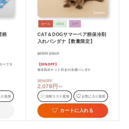
セール
DOG
CAT
雲柄
CAT＆DOGサマーベア柄保冷剤
入れバンダナ【数量限定】
gelato pique
カーフタ
【30％OFF】
）
保冷剤ポケット付きの冷感バンダナ
30%OFF
2,079円～
入り追加
比較リスト追加
お気に入り追加
カートに入れる