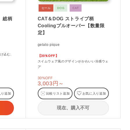
セール
DOG
CAT
ん】総柄
CAT＆DOG ストライプ柄
】
Coolingプルオーバー【数量限
定】
gelato pique
溶け込む、
【30％OFF】
スイムウェア風のデザインがかわいい冷感ウェ
ア
30%OFF
3,003円～
入り追加
比較リスト追加
お気に入り追加
現在、購入不可