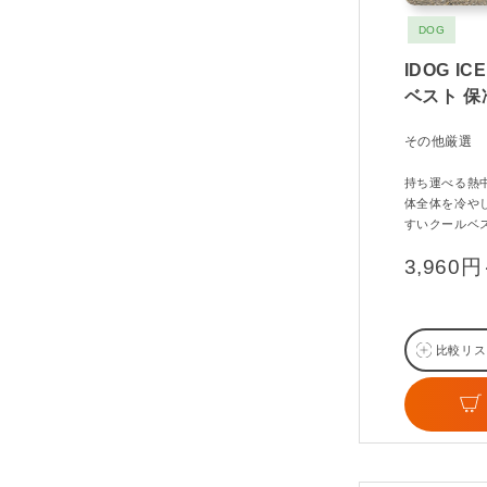
DOG
IDOG I
ベスト 
その他厳選
持ち運べる熱中症
体全体を冷や
すいクールベ
3,960
比較リス