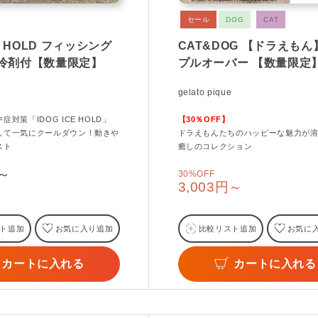
セール
DOG
CAT
CE HOLD フィッシング
CAT&DOG 【ドラえも
保冷剤付【数量限定】
プルオーバー 【数量限定
gelato pique
対策「IDOG ICE HOLD」
【30％OFF】
して一気にクールダウン！動きや
ドラえもんたちのハッピーな魅力が
スト
癒しのコレクション
円～
30%OFF
3,003円～
ト追加
お気に入り追加
比較リスト追加
お気に
カートに入れる
カートに入れる