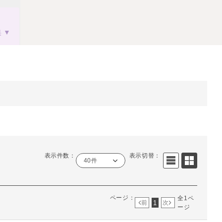
果
表示件数：
表示切替：
40件
ページ：
全1ペ
1
前
次
ージ