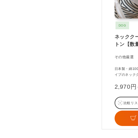
DOG
ネックク
トン【数
その他厳選
日本製・綿1
イプのネック
2,970
比較リス