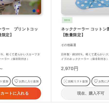
DOG
ーラー プリントコッ
ネッククーラー コットン
量限定】
【数量限定】
その他厳選
00％。軽くて柔らかいスカーフタ
日本製・綿100％。軽くて柔らかいス
クーラー（保冷剤付き）
イプのネッククーラー（保冷剤付き
円～
2,970円
ト追加
お気に入り追加
比較リスト追加
お気に
現在、購入不可
カートに入れる