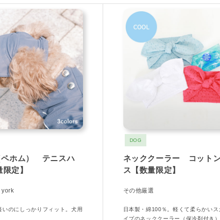
DOG
（ペホム） テニスハ
ネッククーラー コット
量限定】
ス【数量限定】
york
その他厳選
軽いのにしっかりフィット。犬用
日本製・綿100％。軽くて柔らかいス
イプのネッククーラー（保冷剤付き