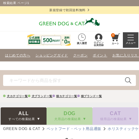
検索結果 ページ1
新規登録で初回送料無料
0
ログイン
メニュー
購入履歴
カート
会員登録
はじめての方へ
ショッピングガイド
クーポン
ポイント
お気に入りリス
犬カテゴリ一覧
犬ブランド一覧
猫カテゴリ一覧
猫ブランド一覧
ALL
DOG
CAT
すべての検索結果
犬用品の検索結果
猫用品の検索結果
GREEN DOG & CAT
ペットフード・ペット用品通販
ホリスティック