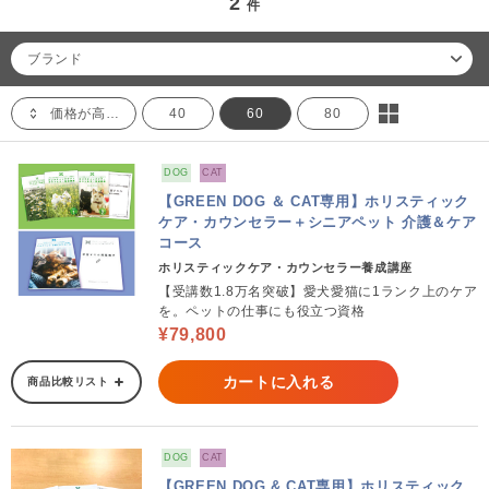
2
件
ブランド
価格が高い順
40
60
80
DOG
CAT
【GREEN DOG ＆ CAT専用】ホリスティック
ケア・カウンセラー＋シニアペット 介護＆ケア
コース
ホリスティックケア・カウンセラー養成講座
【受講数1.8万名突破】愛犬愛猫に1ランク上のケア
を。ペットの仕事にも役立つ資格
¥79,800
カートに入れる
商品比較リスト
DOG
CAT
【GREEN DOG & CAT専用】ホリスティック