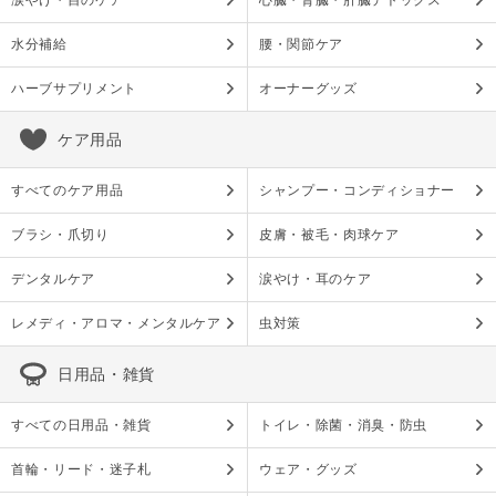
涙やけ・目のケア
心臓・腎臓・肝臓デトックス
水分補給
腰・関節ケア
ハーブサプリメント
オーナーグッズ
ケア用品
すべてのケア用品
シャンプー・コンディショナー
ブラシ・爪切り
皮膚・被毛・肉球ケア
デンタルケア
涙やけ・耳のケア
レメディ・アロマ・メンタルケア
虫対策
日用品・雑貨
すべての日用品・雑貨
トイレ・除菌・消臭・防虫
首輪・リード・迷子札
ウェア・グッズ