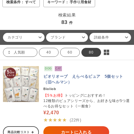
検索条件： すべて
キーワード： 手作り用食材
検索結果
83
件
カテゴリ
ブランド
詳細条件
人気順
40
60
80
DOG
CAT
ビオリオーブ えらべるピュア 5個セット
（旧ヘルマン）
Bioliob
【5％お得】
トッピングにおすすめ！
12種類のピュアシリーズから、お好きな味が5つ選
べるお得なセット《一般食》
¥2,470
★★★★★
(22件)
カートに入れる
商品比較リスト