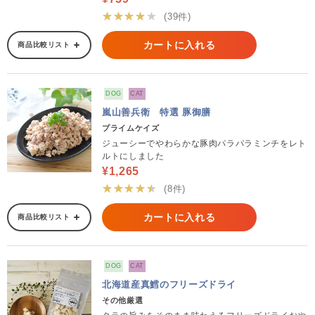
★★★★★
(39件)
カートに入れる
商品比較リスト
DOG
CAT
嵐山善兵衛 特選 豚御膳
プライムケイズ
ジューシーでやわらかな豚肉パラパラミンチをレト
ルトにしました
¥1,265
★★★★★
(8件)
カートに入れる
商品比較リスト
DOG
CAT
北海道産真鱈のフリーズドライ
その他厳選