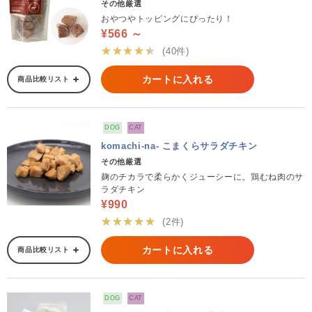
その他厳選
おやつやトッピングにぴったり！
¥566 ～
★★★★★
(40件)
カートに入れる
商品比較リスト
DOG
CAT
komachi-na- こまくらサラダチキン
その他厳選
麹のチカラで柔らかくジューシーに。鶏むね肉のサ
ラダチキン
¥990
★★★★★
(2件)
カートに入れる
商品比較リスト
DOG
CAT