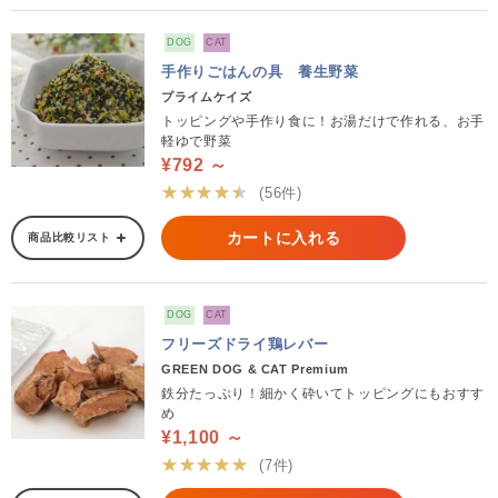
DOG
CAT
手作りごはんの具 養生野菜
プライムケイズ
トッピングや手作り食に！お湯だけで作れる、お手
軽ゆで野菜
¥792 ～
★★★★★
(56件)
カートに入れる
商品比較リスト
DOG
CAT
フリーズドライ鶏レバー
GREEN DOG & CAT Premium
鉄分たっぷり！細かく砕いてトッピングにもおすす
め
¥1,100 ～
★★★★★
(7件)