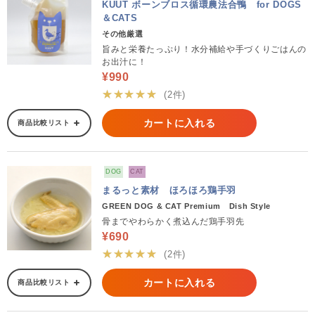
KUUT ボーンブロス循環農法合鴨 for DOGS
＆CATS
その他厳選
旨みと栄養たっぷり！水分補給や手づくりごはんの
お出汁に！
¥990
★★★★★
(2件)
カートに入れる
商品比較リスト
DOG
CAT
まるっと素材 ほろほろ鶏手羽
GREEN DOG & CAT Premium Dish Style
骨までやわらかく煮込んだ鶏手羽先
¥690
★★★★★
(2件)
カートに入れる
商品比較リスト