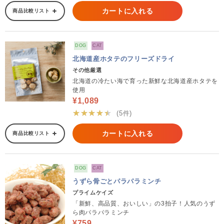
カートに入れる
商品比較リスト
DOG
CAT
北海道産ホタテのフリーズドライ
その他厳選
北海道の冷たい海で育った新鮮な北海道産ホタテを
使用
¥1,089
★★★★★
(5件)
カートに入れる
商品比較リスト
DOG
CAT
うずら骨ごとパラパラミンチ
プライムケイズ
「新鮮、高品質、おいしい」の3拍子！人気のうず
ら肉パラパラミンチ
¥759