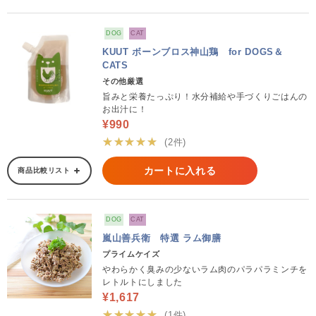
DOG
CAT
KUUT ボーンブロス神山鶏 for DOGS＆
CATS
その他厳選
旨みと栄養たっぷり！水分補給や手づくりごはんの
お出汁に！
¥990
★★★★★
(2件)
カートに入れる
商品比較リスト
DOG
CAT
嵐山善兵衛 特選 ラム御膳
プライムケイズ
やわらかく臭みの少ないラム肉のパラパラミンチを
レトルトにしました
¥1,617
★★★★★
(1件)