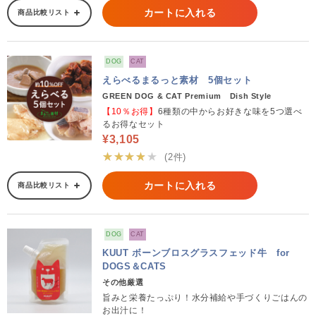
カートに入れる
商品比較リスト
DOG
CAT
えらべるまるっと素材 5個セット
GREEN DOG & CAT Premium Dish Style
【10％お得】
6種類の中からお好きな味を5つ選べ
るお得なセット
¥3,105
★★★★★
(2件)
カートに入れる
商品比較リスト
DOG
CAT
KUUT ボーンブロスグラスフェッド牛 for
DOGS＆CATS
その他厳選
旨みと栄養たっぷり！水分補給や手づくりごはんの
お出汁に！