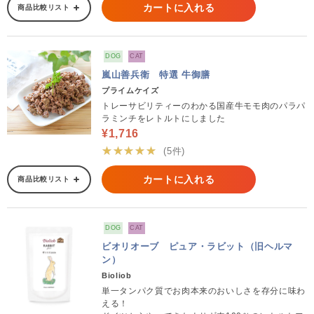
カートに入れる
商品比較リスト
DOG
CAT
嵐山善兵衛 特選 牛御膳
プライムケイズ
トレーサビリティーのわかる国産牛モモ肉のパラパ
ラミンチをレトルトにしました
¥1,716
★★★★★
(5件)
カートに入れる
商品比較リスト
DOG
CAT
ビオリオーブ ピュア・ラビット（旧ヘルマ
ン）
Bioliob
単一タンパク質でお肉本来のおいしさを存分に味わ
える！