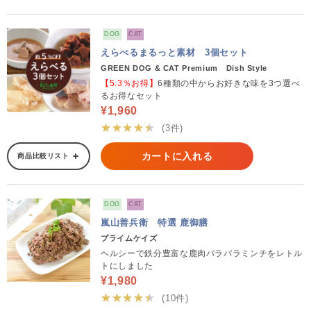
DOG
CAT
えらべるまるっと素材 3個セット
GREEN DOG & CAT Premium Dish Style
【5.3％お得】
6種類の中からお好きな味を3つ選べ
るお得なセット
¥1,960
★★★★★
(3件)
カートに入れる
商品比較リスト
DOG
CAT
嵐山善兵衛 特選 鹿御膳
プライムケイズ
ヘルシーで鉄分豊富な鹿肉パラパラミンチをレトル
トにしました
¥1,980
★★★★★
(10件)