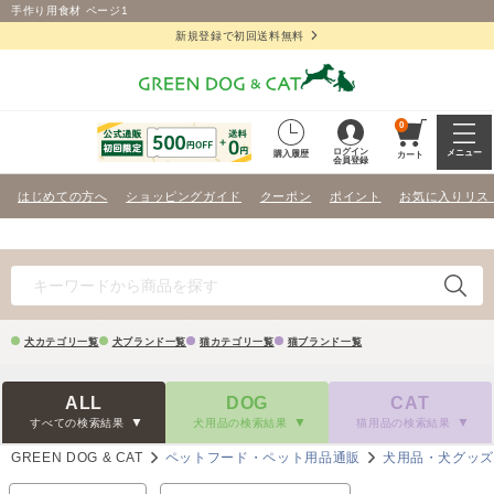
手作り用食材 ページ1
新規登録で初回送料無料
0
ログイン
メニュー
購入履歴
カート
会員登録
はじめての方へ
ショッピングガイド
クーポン
ポイント
お気に入りリス
犬カテゴリ一覧
犬ブランド一覧
猫カテゴリ一覧
猫ブランド一覧
ALL
DOG
CAT
すべての検索結果
犬用品の検索結果
猫用品の検索結果
GREEN DOG & CAT
ペットフード・ペット用品通販
犬用品・犬グッ