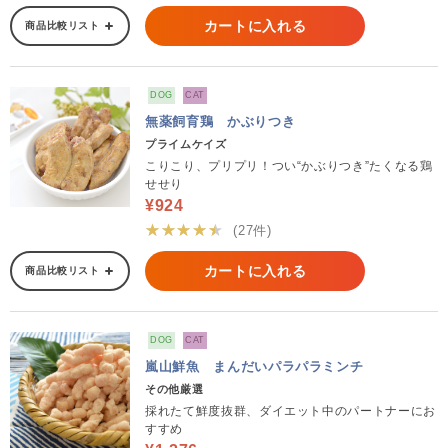
カートに入れる
商品比較リスト
DOG
CAT
無薬飼育鶏 かぶりつき
プライムケイズ
こりこり、プリプリ！つい“かぶりつき”たくなる鶏
せせり
¥924
★★★★★
(27件)
カートに入れる
商品比較リスト
DOG
CAT
嵐山鮮魚 まんだいパラパラミンチ
その他厳選
採れたて鮮度抜群、ダイエット中のパートナーにお
すすめ