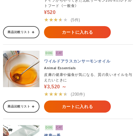
ドイツからやってきた北欧サーモン100％のレトル
トフード《一般食》
¥520
★★★★★
(5件)
カートに入れる
商品比較リスト
DOG
CAT
ワイルドアラスカンサーモンオイル
Animal Essentials
皮膚の健康や偏食が気になる、質の良いオイルを与
えたいときに
¥3,520 ～
★★★★★
(200件)
カートに入れる
商品比較リスト
DOG
CAT
健康一番