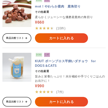
DOG
CAT
mot！やわらか鹿肉 鹿角切り
その他厳選
柔らかくジューシーな播磨産鹿肉の角切り
¥660
★★★★★
(10件)
カートに入れる
商品比較リスト
DOG
CAT
KUUT ボーンブロス平飼いダチョウ for
DOGS＆CATS
その他厳選
旨みと栄養たっぷり！水分補給や手づくりごはんの
お出汁に！
¥990
★★★★★
(7件)
カートに入れる
商品比較リスト