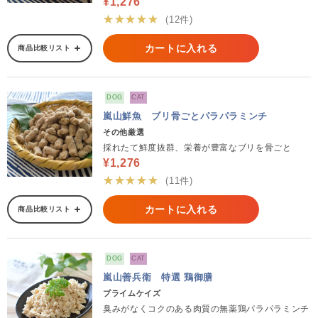
¥1,276
★★★★★
(12件)
カートに入れる
商品比較リスト
DOG
CAT
嵐山鮮魚 ブリ骨ごとパラパラミンチ
その他厳選
採れたて鮮度抜群、栄養が豊富なブリを骨ごと
¥1,276
★★★★★
(11件)
カートに入れる
商品比較リスト
DOG
CAT
嵐山善兵衛 特選 鶏御膳
プライムケイズ
臭みがなくコクのある肉質の無薬鶏パラパラミンチ