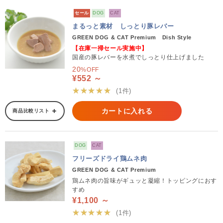
セール
DOG
CAT
まるっと素材 しっとり豚レバー
GREEN DOG & CAT Premium Dish Style
【在庫一掃セール実施中】
国産の豚レバーを水煮でしっとり仕上げました
20
%OFF
¥552 ～
★★★★★
(1件)
カートに入れる
商品比較リスト
DOG
CAT
フリーズドライ鶏ムネ肉
GREEN DOG & CAT Premium
鶏ムネ肉の旨味がギュッと凝縮！トッピングにおす
すめ
¥1,100 ～
★★★★★
(1件)