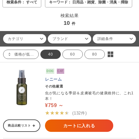
検索条件： すべて
キーワード： 日用品・雑貨、除菌・消臭・掃除
検索結果
10
件
カテゴリ
ブランド
詳細条件
価格が低い順
40
60
80
DOG
CAT
レニーム
その他厳選
虫が気になる季節＆皮膚被毛の健康維持に、これ1
本！
¥759 ～
★★★★★
(132件)
カートに入れる
商品比較リスト