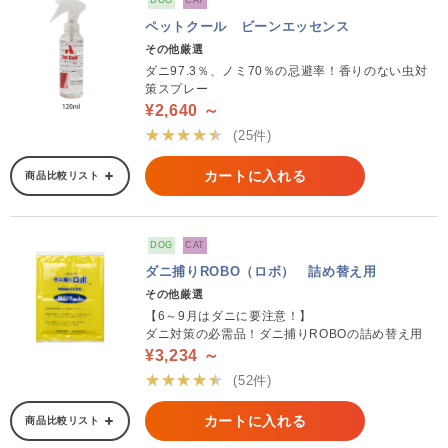
DOG
CAT
ペットクール ビーンエッセンス
その他厳選
ダニ97.3％、ノミ70％の忌避率！香りのない虫対
策スプレー
¥2,640 ～
★★★★★
(25件)
カートに入れる
商品比較リスト
DOG
CAT
ダニ捕りROBO（ロボ） 詰め替え用
その他厳選
【6～9月はダニに要注意！】
ダニ対策の必需品！ダニ捕りROBOの詰め替え用
¥3,234 ～
★★★★★
(52件)
カートに入れる
商品比較リスト