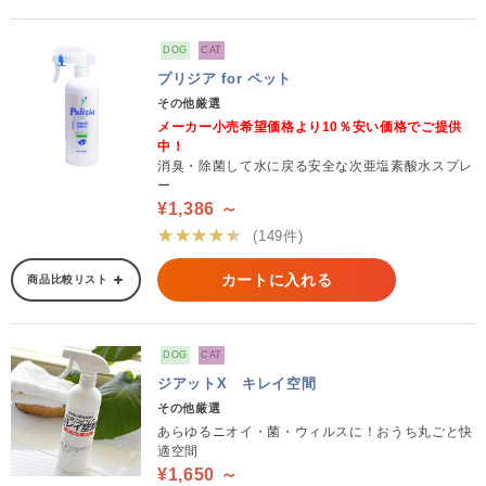
DOG
CAT
プリジア for ペット
その他厳選
メーカー小売希望価格より10％安い価格でご提供
中！
消臭・除菌して水に戻る安全な次亜塩素酸水スプレ
ー
¥1,386 ～
★★★★★
(149件)
カートに入れる
商品比較リスト
DOG
CAT
ジアットX キレイ空間
その他厳選
あらゆるニオイ・菌・ウィルスに！おうち丸ごと快
適空間
¥1,650 ～