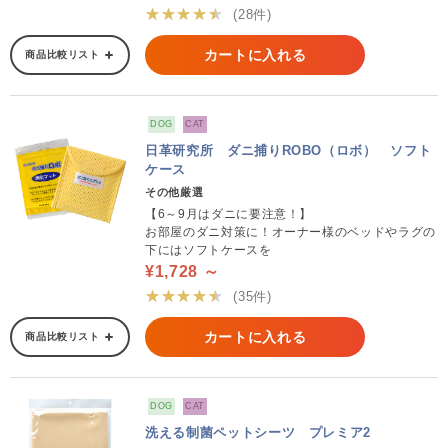
★★★★★
(28件)
カートに入れる
商品比較リスト
DOG
CAT
日革研究所 ダニ捕りROBO（ロボ） ソフト
ケース
その他厳選
【6～9月はダニに要注意！】
お部屋のダニ対策に！オーナー様のベッドやラグの
下にはソフトケースを
¥1,728 ～
★★★★★
(35件)
カートに入れる
商品比較リスト
DOG
CAT
洗える制菌ペットシーツ プレミア2