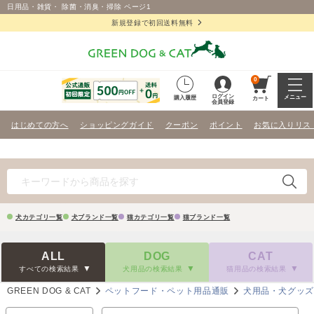
日用品・雑貨・ 除菌・消臭・掃除 ページ1
新規登録で初回送料無料
0
ログイン
メニュー
購入履歴
カート
会員登録
はじめての方へ
ショッピングガイド
クーポン
ポイント
お気に入りリス
犬カテゴリ一覧
犬ブランド一覧
猫カテゴリ一覧
猫ブランド一覧
ALL
DOG
CAT
すべての検索結果
犬用品の検索結果
猫用品の検索結果
GREEN DOG & CAT
ペットフード・ペット用品通販
犬用品・犬グッ