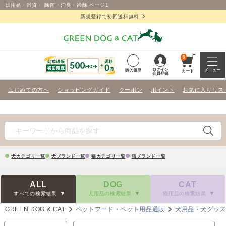
日用品・雑貨・ 除菌・消臭・掃除 ページ1
新規登録で初回送料無料
0
ログイン
メニュー
購入履歴
カート
会員登録
はじめての方へ
ショッピングガイド
クーポン
ポイント
お気に入りリス
犬カテゴリ一覧
犬ブランド一覧
猫カテゴリ一覧
猫ブランド一覧
ALL
DOG
CAT
すべての検索結果
犬用品の検索結果
猫用品の検索結果
GREEN DOG & CAT
ペットフード・ペット用品通販
犬用品・犬グッ