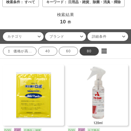
検索条件： すべて
キーワード： 日用品・雑貨、除菌・消臭・掃除
検索結果
10
件
カテゴリ
ブランド
詳細条件
価格が高い順
40
60
80
DOG
CAT
日用品・雑貨
DOG
CAT
ケア用品