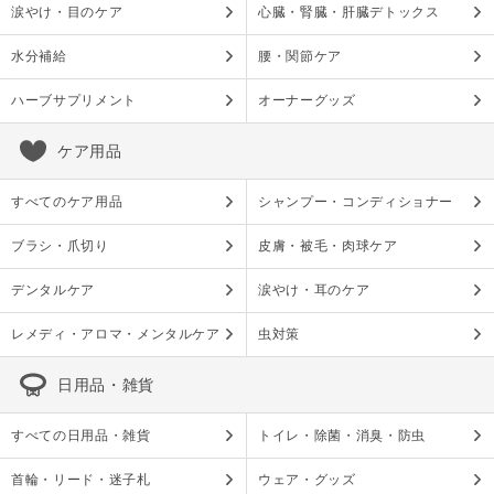
涙やけ・目のケア
心臓・腎臓・肝臓デトックス
水分補給
腰・関節ケア
ハーブサプリメント
オーナーグッズ
ケア用品
すべてのケア用品
シャンプー・コンディショナー
ブラシ・爪切り
皮膚・被毛・肉球ケア
デンタルケア
涙やけ・耳のケア
レメディ・アロマ・メンタルケア
虫対策
日用品・雑貨
すべての日用品・雑貨
トイレ・除菌・消臭・防虫
首輪・リード・迷子札
ウェア・グッズ