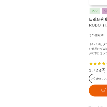
DOG
C
日革研究
ROBO
その他厳選
【6～9月は
お部屋のダニ
グの下にはソ
★★★★
1,728
比較リス