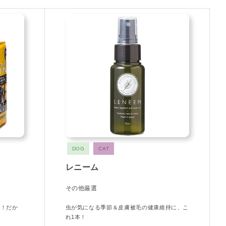
DOG
CAT
レニーム
その他厳選
ン！だか
虫が気になる季節＆皮膚被毛の健康維持に、こ
れ1本！