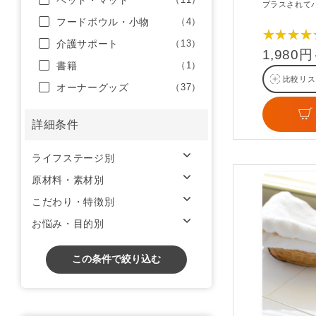
ベッド・マット
プラスされて
フードボウル・小物
（4）
★★★★
介護サポート
（13）
1,980
書籍
（1）
比較リス
オーナーグッズ
（37）
詳細条件
ライフステージ別
原材料・素材別
こだわり・特徴別
お悩み・目的別
この条件で絞り込む