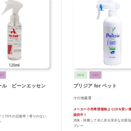
AT
DOG
CAT
ール ビーンエッセン
プリジア for ペット
その他厳選
メーカー小売希望価格より10％安い
提供中！
、ノミ70％の忌避率！香りのない
消臭・除菌して水に戻る安全な次亜
ー
プレー