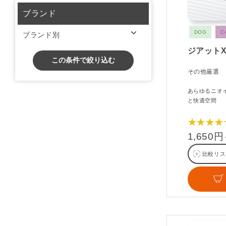
ブランド
DOG
C
ブランド別
ジアット
この条件で絞り込む
その他厳選
あらゆるニオ
と快適空間
★★★★
1,650
比較リス