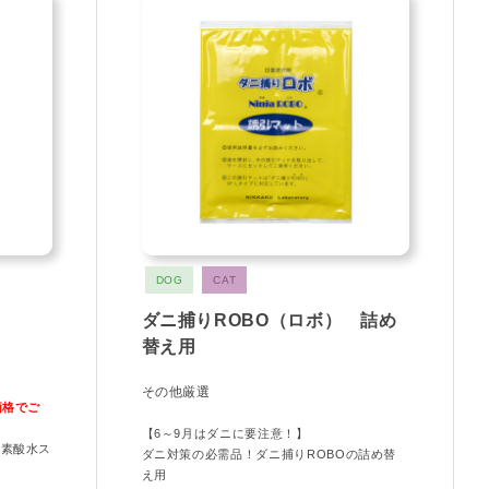
DOG
CAT
ダニ捕りROBO（ロボ） 詰め
替え用
その他厳選
価格でご
【6～9月はダニに要注意！】
塩素酸水ス
ダニ対策の必需品！ダニ捕りROBOの詰め替
え用