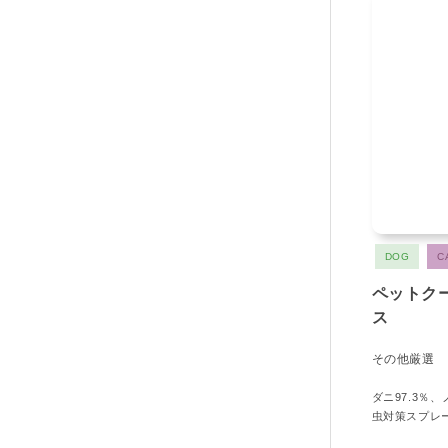
DOG
C
ペットク
ス
その他厳選
ダニ97.3％
虫対策スプレ