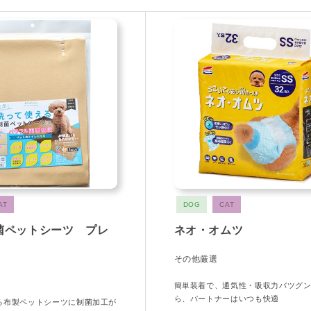
AT
DOG
CAT
菌ペットシーツ プレ
ネオ・オムツ
その他厳選
簡単装着で、通気性・吸収力バツグ
ら、パートナーはいつも快適
る布製ペットシーツに制菌加工が