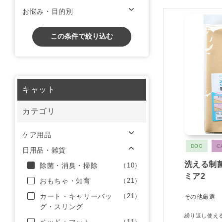
お悩み・目的別
この条件で絞り込む
キャット
カテゴリ
ケア用品
DOG
C
日用品・雑貨
洗える制
除菌・消臭・掃除
（10）
ミア2
おもちゃ・知育
（21）
カート・キャリーバッ
（21）
その他厳選
グ・スリング
繰り返し使え
（11）