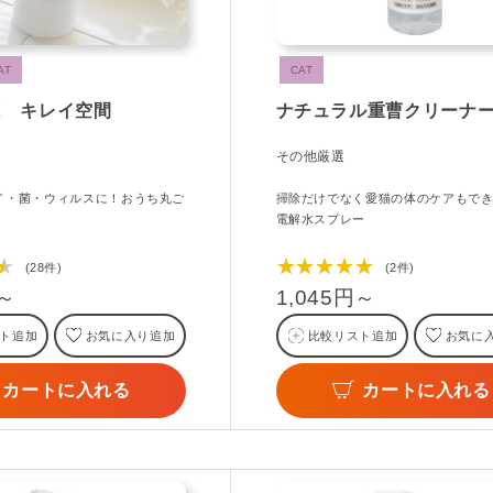
AT
CAT
X キレイ空間
ナチュラル重曹クリーナー
その他厳選
イ・菌・ウィルスに！おうち丸ご
掃除だけでなく愛猫の体のケアもで
電解水スプレー
★
★★★★★
(28件)
(2件)
円～
1,045円～
ト追加
お気に入り追加
比較リスト追加
お気に
カートに入れる
カートに入れる