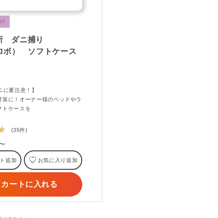
AT
所 ダニ捕り
（ロボ） ソフトケース
ダニに要注意！】
対策に！オーナー様のベッドやラ
フトケースを
★
(35件)
円～
ト追加
お気に入り追加
カートに入れる