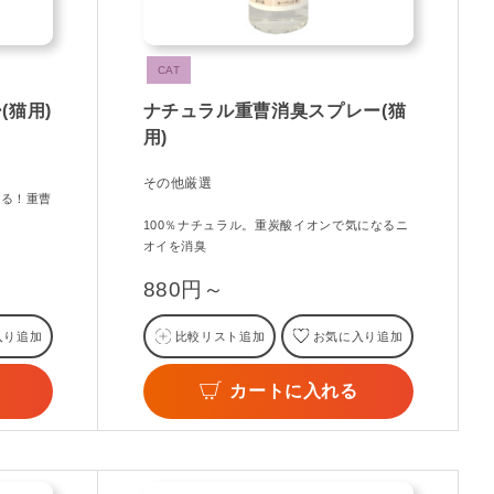
CAT
(猫用)
ナチュラル重曹消臭スプレー(猫
用)
その他厳選
きる！重曹
100％ナチュラル。重炭酸イオンで気になるニ
オイを消臭
880円～
入り追加
比較リスト追加
お気に入り追加
カートに入れる