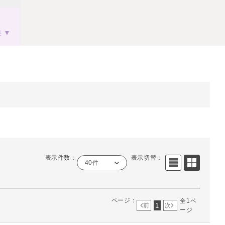
果
表示件数：
表示切替：
40件
ページ：
全1ペ
1
前
次
ージ