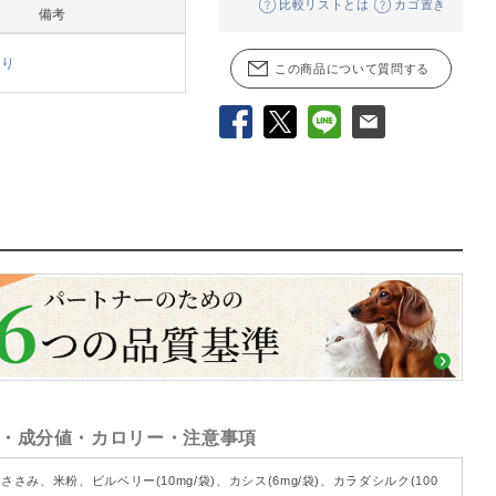
比較リストとは
カゴ置き
備考
あり
この商品について質問する
Facebook
X
LINE
メール
・成分値・カロリー・注意事項
ささみ、米粉、ビルベリー(10mg/袋)、カシス(6mg/袋)、カラダシルク(100