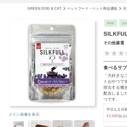
GREEN DOG & CAT
ペットフード・ペット用品通販
犬
DOG
お
SILK
その他厳選
★★★
食べるサ
「大好きな
トおやつで
排出する働
配合しまし
つです。
平日も土日
メイン画像を表示
¥3,980
以上