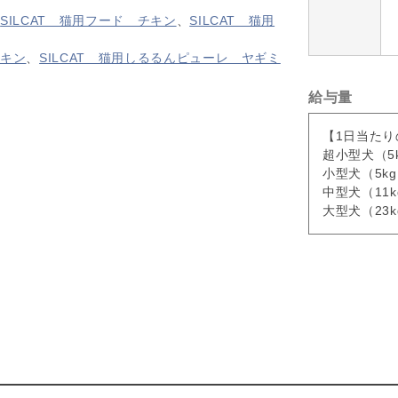
、
SILCAT 猫用フード チキン
、
SILCAT 猫用
チキン
、
SILCAT 猫用しるるんピューレ ヤギミ
給与量
【1日当た
超小型犬（5
小型犬（5kg
中型犬（11k
大型犬（23k