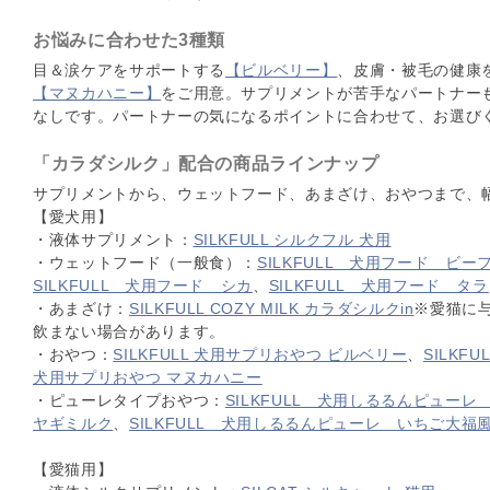
お悩みに合わせた3種類
目＆涙ケアをサポートする
【ビルベリー】
、皮膚・被毛の健康
【マヌカハニー】
をご用意。サプリメントが苦手なパートナー
なしです。パートナーの気になるポイントに合わせて、お選び
「カラダシルク」配合の商品ラインナップ
サプリメントから、ウェットフード、あまざけ、おやつまで、
【愛犬用】
・液体サプリメント：
SILKFULL シルクフル 犬用
・ウェットフード（一般食）：
SILKFULL 犬用フード ビー
SILKFULL 犬用フード シカ
、
SILKFULL 犬用フード タラ
・あまざけ：
SILKFULL COZY MILK カラダシルクin
※愛猫に
飲まない場合があります。
・おやつ：
SILKFULL 犬用サプリおやつ ビルベリー
、
SILKF
犬用サプリおやつ マヌカハニー
・ピューレタイプおやつ：
SILKFULL 犬用しるるんピューレ
ヤギミルク
、
SILKFULL 犬用しるるんピューレ いちご大福
【愛猫用】