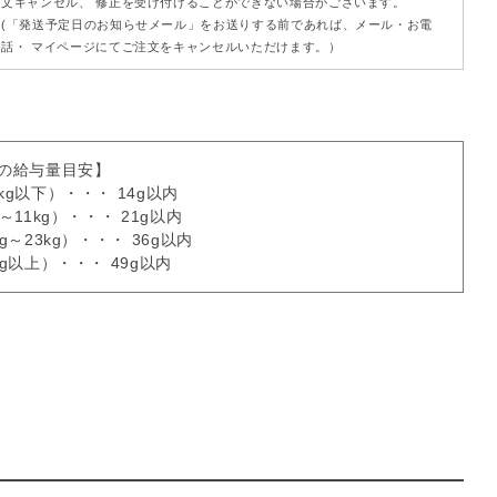
文キャンセル、 修正を受け付けることができない場合がございます。
(「発送予定日のお知らせメール」をお送りする前であれば、メール・お電
話・ マイページにてご注文をキャンセルいただけます。）
りの給与量目安】
kg以下）・・・ 14g以内
～11kg）・・・ 21g以内
g～23kg）・・・ 36g以内
g以上）・・・ 49g以内