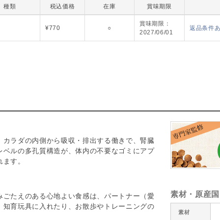
種類
税込価格
在庫
賞味期限
SFLD-00
賞味期限：
¥770
○
返品条件
2027/06/01
。カラダの内側から吸収・排出する働きで、腎臓
レベルの多孔質構造が、体内の不要なゴミにアプ
れます。
素材・原産国
みごたえのある心地よい食感は、パートナー（愛
、知育玩具に入れたり、お散歩やトレーニングの
素材