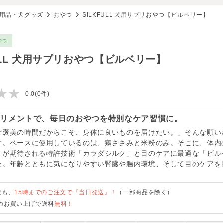
用品・犬グッズ
おやつ
SILKFULL 犬用サプリおやつ【ビルベリー】
やつ
FULL 犬用サプリおやつ【ビルベリー】
★★
0.0(0件)
プリメントで、毎日のおやつを特別なケア習慣に。
ご褒美の時間だからこそ、身体に良いものを届けたい。」そんな願い
す。ベースに使用しているのは、鶏ささみと米粉のみ。そこに、体内
きが期待される特許技術「カラダシルク」と目のケアに最適な「ビル
た。年齢とともに気になりやすい腎臓や腸内環境、そして目のケアを
祝も、
15時までのご注文で『当日発送』！
（一部商品を除く）
のお買い上げで送料
無料！