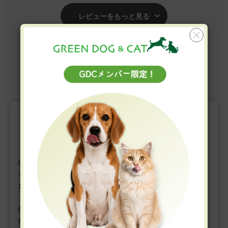
インフリー』のフードも与えてみましたがアウト!!そこで、こ
のフードの問い合わせをしましたところ、良いアドバイスを
レビューをもっと見る
いただき、まず一袋を購入して様子を見ています。与えだし
て3～4日後の皮膚の状態は少しではありますが赤みが薄くな
っています。痒がりも収まってきたかな?決してお安いフード
37-42 / 全72件
ではありませんが、もう少し様子を見ます。
5
6
7
8
9
前へ
次へ
レビューを書く
GREEN DOG & CATではお客様の声を募集しておりま
す。
1件の投稿につき、
GDCポイントを10ポイントプレゼン
ト。
投稿にはお客様登録が必要です。ぜひマイページからご
投稿ください。