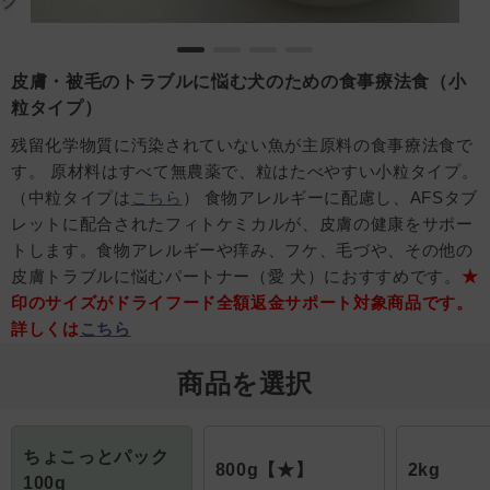
皮膚・被毛のトラブルに悩む犬のための食事療法食（小
粒タイプ）
残留化学物質に汚染されていない魚が主原料の食事療法食で
す。 原材料はすべて無農薬で、粒はたべやすい小粒タイプ。
（中粒タイプは
こちら
） 食物アレルギーに配慮し、AFSタブ
レットに配合されたフィトケミカルが、皮膚の健康をサポー
トします。食物アレルギーや痒み、フケ、毛づや、その他の
皮膚トラブルに悩むパートナー（愛 犬）におすすめです。
★
印のサイズがドライフード全額返金サポート対象商品です。
詳しくは
こちら
商品を選択
ちょこっとパック
800g【★】
2kg
100g