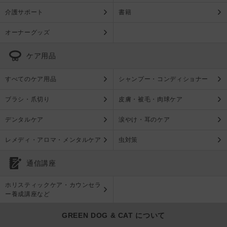
介護サポート
書籍
オーナーグッズ
ケア用品
すべてのケア用品
シャンプー・コンディショナー
ブラシ・爪切り
皮膚・被毛・肉球ケア
デンタルケア
涙やけ・耳のケア
レメディ・アロマ・メンタルケア
虫対策
通信講座
ホリスティックケア・カウンセラ
ー養成講座など
GREEN DOG & CAT について