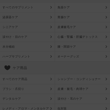
すべてのサプリメント
免疫ケア
泌尿器ケア
胃腸ケア
シニアケア
皮膚被毛ケア
涙やけ・目のケア
心臓・腎臓・肝臓デトックス
水分補給
腰・関節ケア
ハーブサプリメント
オーナーグッズ
ケア用品
すべてのケア用品
シャンプー・コンディショナー
ブラシ・爪切り
皮膚・被毛・肉球ケア
デンタルケア
涙やけ・耳のケア
レメディ・アロマ・メンタルケア
虫対策