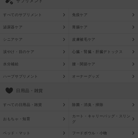
サプリメント
すべてのサプリメント
免疫ケア
泌尿器ケア
胃腸ケア
シニアケア
皮膚被毛ケア
涙やけ・目のケア
心臓・腎臓・肝臓デトックス
水分補給
腰・関節ケア
ハーブサプリメント
オーナーグッズ
日用品・雑貨
すべての日用品・雑貨
除菌・消臭・掃除
カート・キャリーバッグ・スリン
おもちゃ・知育
グ
ベッド・マット
フードボウル・小物