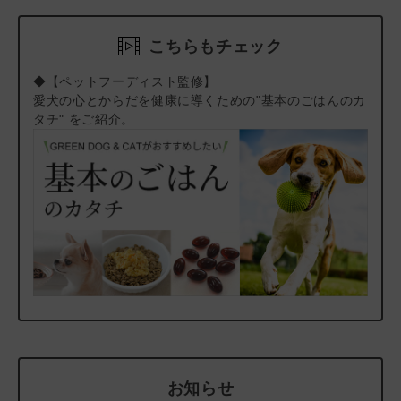
た食事療法食。イタリアの獣医であるセルジオ氏のもと、40名以
ば、メール・お電話・マイページにてご注文をキャンセルい
上の獣医研究チームがさまざまな観点から開発しました。 ま
ただけます。）
こちらもチェック
た、コンピュータ制御でオートメーション化した自社工場
（CCPB認証、ISO9001取得）で原料配合から製造、袋詰、出荷
◆【ペットフーディスト監修】
時のパレット積みに至るまで管理しています。 出荷するまでの
愛犬の心とからだを健康に導くための"基本のごはんのカ
間、一切人の手に触れることがないので、非常に衛生的な環境で
タチ" をご紹介。
生産されています。
「FORZA10 アクティブシリーズ」 お悩み別ラインアップと選
び方は
こちら
をご覧ください。
＃返金保証キャンペーン
＃皮膚被毛成犬フード特集
＃おトク100
お知らせ