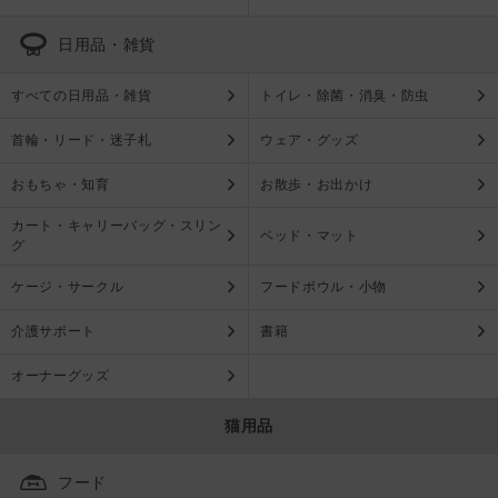
日用品・雑貨
すべての日用品・雑貨
トイレ・除菌・消臭・防虫
首輪・リード・迷子札
ウェア・グッズ
おもちゃ・知育
お散歩・お出かけ
カート・キャリーバッグ・スリン
ベッド・マット
グ
ケージ・サークル
フードボウル・小物
介護サポート
書籍
オーナーグッズ
猫用品
フード