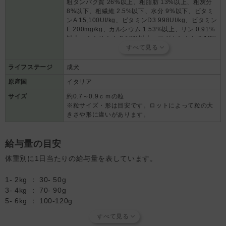
粗タンパク質 26%以上、粗脂肪 13%以上、粗灰分
アシン、ビオチン、B12、パントテン酸、B2、B6、葉酸、B1、ベー
8%以下、粗繊維 2.5%以下、水分 9%以下、ビタミ
タカロチン）、銅アミノ酸キレート、天然トコフェロール（酸化防止
ンA 15,100UI/kg、ビタミンD3 998UI/kg、ビタミン
剤）、ローズマリー抽出物（酸化防止剤）
E 200mg/kg、カルシウム 1.53%以上、リン 0.91%
【AFS粒】
以上、ナトリウム 0.18%以上、マグネシウム 0.13%
加水分解された魚タンパク（イワシ）、加水分解されたポテト、ミネ
以上、Omega3 1.20%（302mg/kg）、Omega6
ラル類（炭酸カルシウム、リン酸二塩基）、野菜エキス（ごぼう、ア
3.50%、ごぼう 154mg/kg、アロエベラ
ロエベラ、クロフサスグリ、ゼニアオイ）、Omega3
116mg/kg、クロフサスグリ 94mg/kg、ゼニアオイ
ライフステージ
成犬
56mg/kg、銅アミノ酸キレート 20 mg/kg
原産国
イタリア
サイズ
約0.7～0.9ｃｍの粒
※粒サイズ・形は目安です。ロットによって粒の大
きさや形に違いがあります。
給与量の目安
体重別に1日当たりの給与量を表しています。
1- 2kg ： 30- 50g
3- 4kg ： 70- 90g
5- 6kg ： 100-120g
7- 8kg ： 140-150g
9-10kg ： 170-180g