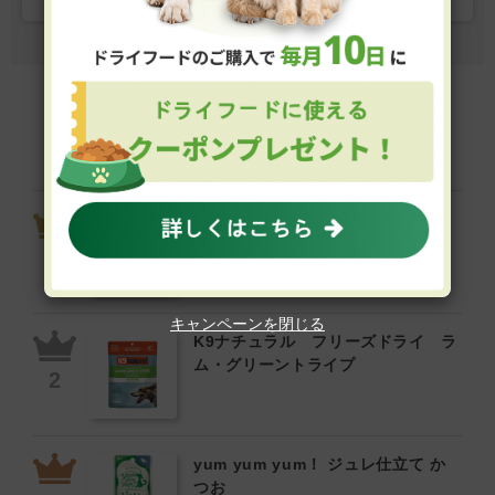
フードの高評価商品ランキング
Review Ranking
ビオリオーブ えらべるピュア 5
個セット（旧ヘルマン）
キャンペーンを閉じる
K9ナチュラル フリーズドライ ラ
ム・グリーントライプ
yum yum yum！ ジュレ仕立て か
つお