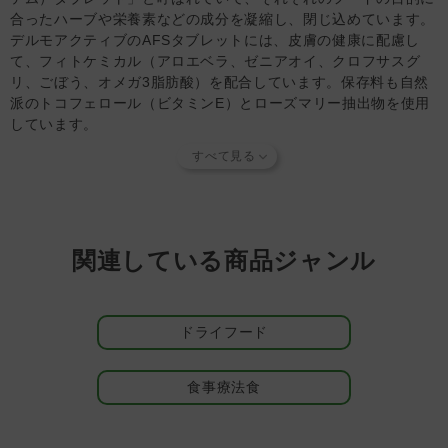
ください。
合ったハーブや栄養素などの成分を凝縮し、閉じ込めています。
◆FORZA10ドライシリーズ 1.5kg以上の商品は、日本向け
デルモアクティブのAFSタブレットには、皮膚の健康に配慮し
の輸出商品製造時に、輸送時の気圧変化による袋の破損を防
て、フィトケミカル（アロエベラ、ゼニアオイ、クロフサスグ
止するため、メーカー製造段階で極小の気圧調整穴を開けて
リ、ごぼう、オメガ3脂肪酸）を配合しています。保存料も自然
います。この気圧調整穴による品質変化は製造時に計算され
派のトコフェロール（ビタミンE）とローズマリー抽出物を使用
たものであり、これによってパートナー（愛 犬）の健康を
しています。
損なうことはありません。ご安心ください。
◆AFSタブレットの色について・・・もともとのAFSタブレ
食物アレルギーに配慮し、残留化学物質を排除
ットは白～灰色であり、時間経過によりドライフードから色
FORZA10を開発したセルジオ氏は、研究を重ねた結果、「たと
移りし、茶色に近づいていく傾向があります。白～茶色まで
えヒューマングレードの食材であっても、促進剤や抗生物質など
色味のバラツキがありますが、品質には問題ありません。
を与えられて育った動物には微量の化学物質が残っており、その
残留化学物質こそが、体の小さな犬や猫にとってアレルギーをは
【知っておいていただきたいこと】
関連している商品ジャンル
じめ大きなリスクとなりうる。」という結論に至りました。この
当店では独自の安全基準を設け、原材料そのものの品質やパ
FORZA10は、“きれいなタンパク質源”として、残留化学物質に
ートナーへの安全性を確認できた商品だけを取り扱っていま
汚染されていない魚をベースに作られています。AFSタブレット
す。
商品形状のバラつき
や
商品導入スタンス
について詳しく
ドライフード
の主原料の魚タンパクとポテトは、加水分解処理を行い、食物ア
は
こちら
をご覧ください。
レルギーに配慮しています。
【キャンセルについてご注意】
本商品はご注文タイミングやご注文内容によっては、購入履
食事療法食
FORZA10は、獣医学と動物栄養学を組み合わせた食事療法食
歴からのご注文キャンセル、修正を受け付けることができな
FORZA10（フォルツァディエチ）の『アクティブライン』は獣
い場合がございます。
医学と動物栄養学を組み合わせ、漢方原料にも注目してつくられ
(「発送予定日のお知らせメール」をお送りする前であれ