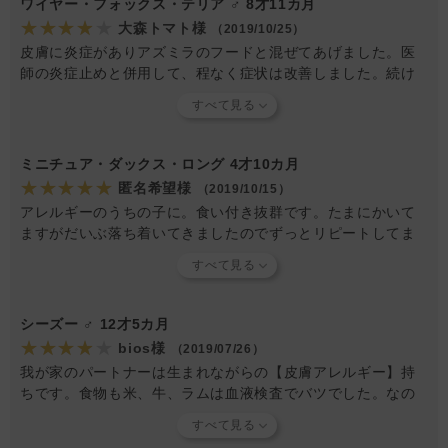
ワイヤー・フォックス・テリア ♂ 8才11カ月
★★★★★
大森トマト様
（2019/10/25）
皮膚に炎症がありアズミラのフードと混ぜてあげました。医
師の炎症止めと併用して、程なく症状は改善しました。続け
たいと思っていたのですが、やや食いつきが悪かったので諦
めました。
ミニチュア・ダックス・ロング 4才10カ月
★★★★★
匿名希望様
（2019/10/15）
アレルギーのうちの子に。食い付き抜群です。たまにかいて
ますがだいぶ落ち着いてきましたのでずっとリピートしてま
す。
シーズー ♂ 12才5カ月
★★★★★
bios様
（2019/07/26）
我が家のパートナーは生まれながらの【皮膚アレルギー】持
ちです。食物も米、牛、ラムは血液検査でバツでした。なの
で、鶏主体のフードを与えていましたが、食いつきは良くて
も皮膚の赤みは変わらず痒がりました。最近流行りの『グレ