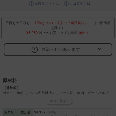
比較リストとは
カゴ置きとは
平日も土日祝も、
15時までのご注文で『当日発送』！
（一部商品
を除く）
¥3,980
以上のお買い上げで送料
無料！
お知らせがあります
原材料
【通常粒】
ポテト、魚粉（ニシン21%以上）、コーン油、魚油、ビートパルプ、
ミネラル（カルシウム、リン、ナトリウム、カリウム、マグネシウ
ム、亜鉛、鉄、セレン、ヨウ素、塩素、硫黄、マンガン、銅）、
BioMOS（マンナンオリゴ糖）、FOS（フラクトオリゴ糖）、ユッカ
シジゲラ、コリン、DLメチオニン、ビタミン（A、D3、E、C、ナイ
カロリー・成分値
347kcal /100g