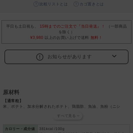
比較リストとは
カゴ置きとは
平日も土日祝も、
15時までのご注文で『当日発送』！
（一部商品
を除く）
¥3,980
以上のお買い上げで送料
無料！
お知らせがあります
原材料
【通常粒】
米、ポテト、加水分解されたポテト、鶏脂肪、魚油、魚粉（ニシ
ン）、ビートパルプ、ミネラル（カルシウム、リン、ナトリウム、カ
リウム、マグネシウム、亜鉛、鉄、セレン、ヨウ素、塩素、硫黄、
銅、マンガン）、BioMOS（マンナンオリゴ糖）、FOS（フラクトオ
リゴ糖）、ユッカシジゲラ、DLメチオニン、コリン、ビタミン（A、
カロリー・成分値
381kcal /100g