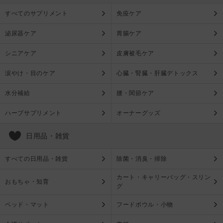
すべてのサプリメント
免疫ケア
泌尿器ケア
胃腸ケア
シニアケア
皮膚被毛ケア
涙やけ・目のケア
心臓・腎臓・肝臓デトックス
水分補給
腰・関節ケア
ハーブサプリメント
オーナーグッズ
日用品・雑貨
すべての日用品・雑貨
除菌・消臭・掃除
カート・キャリーバッグ・スリン
おもちゃ・知育
グ
ベッド・マット
フードボウル・小物