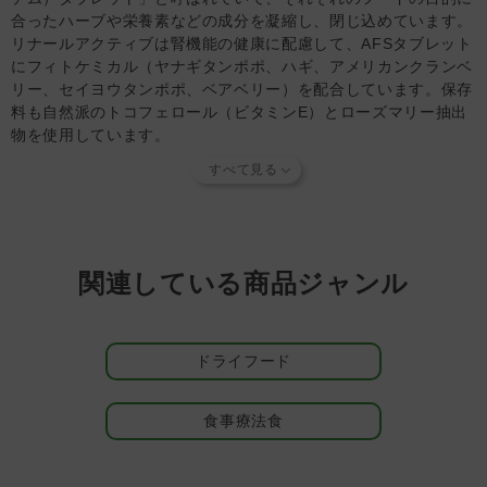
ください。
合ったハーブや栄養素などの成分を凝縮し、閉じ込めています。
◆FORZA10ドライシリーズ 1.5kg以上の商品は、日本向け
リナールアクティブは腎機能の健康に配慮して、AFSタブレット
の輸出商品製造時に、輸送時の気圧変化による袋の破損を防
にフィトケミカル（ヤナギタンポポ、ハギ、アメリカンクランベ
止するため、メーカー製造段階で極小の気圧調整穴を開けて
リー、セイヨウタンポポ、ベアベリー）を配合しています。保存
います。この気圧調整穴による品質変化は製造時に計算され
料も自然派のトコフェロール（ビタミンE）とローズマリー抽出
たものであり、これによってパートナー（愛 犬）の健康を
物を使用しています。
損なうことはありません。ご安心ください。
※腎不全を予防する食事ではありません。使用方法は獣医師の指
◆AFSタブレットの色について・・・もともとのAFSタブレ
示に従ってください。
ットは白～灰色であり、時間経過によりドライフードから色
移りし、茶色に近づいていく傾向があります。白～茶色まで
腎臓病・心臓病に配慮した栄養バランス
色味のバラツキがありますが、品質には問題ありません。
慢性腎臓病に配慮してタンパク質（14％）とリン（0.28％）の
含有量を減らしています。タンパク質源には吸収の優れた加水分
【知っておいていただきたいこと】
関連している商品ジャンル
解された魚蛋白を使用しています。心臓病の場合はタンパク質を
当店では独自の安全基準を設け、原材料そのものの品質やパ
補うため、本品に肉や魚をトッピングすることをおすすめしま
ートナーへの安全性を確認できた商品だけを取り扱っていま
す。また、慢性腎臓病に伴う高血圧に配慮して、ナトリウム量を
す。
商品形状のバラつき
や
商品導入スタンス
について詳しく
ドライフード
抑えています（0.09％）この値は心臓病のパートナーにも推奨さ
は
こちら
をご覧ください。
れます。
【キャンセルについてご注意】
本商品はご注文タイミングやご注文内容によっては、購入履
食事療法食
食物アレルギーに配慮し、残留化学物質を排除
歴からのご注文キャンセル、修正を受け付けることができな
FORZA10を開発したセルジオ氏は、研究を重ねた結果、「たと
い場合がございます。
えヒューマングレードの食材であっても、促進剤や抗生物質など
(「発送予定日のお知らせメール」をお送りする前であれ