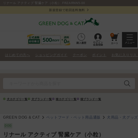
リナール アクティブ 腎臓ケア（小粒） FRZARNN5-00
新規登録で初回送料無料
0
ログイン
メニュー
購入履歴
カート
会員登録
はじめての方へ
ショッピングガイド
クーポン
ポイント
お気に入りリス
犬カテゴリ一覧
犬ブランド一覧
猫カテゴリ一覧
猫ブランド一覧
GREEN DOG & CAT
ペットフード・ペット用品通販
犬用品・犬グッ
DOG
リナール アクティブ 腎臓ケア（小粒）