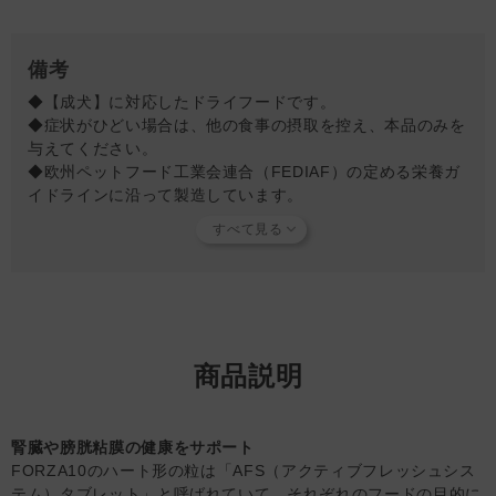
備考
◆【成犬】に対応したドライフードです。
◆症状がひどい場合は、他の食事の摂取を控え、本品のみを
与えてください。
◆欧州ペットフード工業会連合（FEDIAF）の定める栄養ガ
イドラインに沿って製造しています。
◆FORZA10アクティブシリーズは全てタンパク原料の制限
やタンパク加水分解処理を行い、フードに起因する食物アレ
ルギーや様々な健康問題に悩むペットの健康維持の為に開発
されています。
※加水分解とは…通常、摂食したたんぱく質は体内の消化器
官でそれぞれの臓器ごとの消化酵素によって消化され(細か
くなっていく)、アミノ酸になって体内に吸収されます。こ
商品説明
の体内の消化分解処理を原料段階で分解処理し、アミノ酸に
して腸管で吸収しやすく、その後血液中に入っても免疫反応
を抑制する原料処理を加水分解といいます。
腎臓や膀胱粘膜の健康をサポート
◆本品を使い症状の緩和が見られた後は、緩和状態を維持し
FORZA10のハート形の粒は「AFS（アクティブフレッシュシス
免疫力向上の為に
『デイリーベト 免疫ケア』
に切り替えて
テム）タブレット」と呼ばれていて、それぞれのフードの目的に