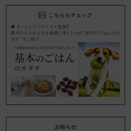
を与えられて育った動物には微量の化学物質が残っており、その
ば、メール・お電話・マイページにてご注文をキャンセルい
残留化学物質こそが、体の小さな犬や猫にとってアレルギーをは
ただけます。）
こちらもチェック
じめ大きなリスクとなりうる。」という結論に至りました。この
FORZA10は、“きれいなタンパク質源”として、残留化学物質に
◆【ペットフーディスト監修】
汚染されていない魚をベースに作られています。AFSタブレット
愛犬の心とからだを健康に導くための"基本のごはんのカ
の主原料の魚タンパクとポテトは、加水分解処理を行い、食物ア
タチ" をご紹介。
レルギーに配慮しています。
「FORZA10 アクティブシリーズ」 お悩み別ラインアップと選
び方は
こちら
をご覧ください。
＃返金保証キャンペーン
＃低リン・低タンパク質・低ナトリウム_成犬フード
＃低リン・低タンパク質・低ナトリウム_シニア犬フード
＃低リン・低マグネシウム_成犬フード
＃低リン・低マグネシウム_シニア犬フード
＃おトク100
お知らせ