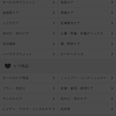
すべてのサプリメント
免疫ケア
泌尿器ケア
胃腸ケア
シニアケア
皮膚被毛ケア
涙やけ・目のケア
心臓・腎臓・肝臓デトックス
水分補給
腰・関節ケア
ハーブサプリメント
オーナーグッズ
ケア用品
すべてのケア用品
シャンプー・コンディショナー
ブラシ・爪切り
皮膚・被毛・肉球ケア
デンタルケア
涙やけ・耳のケア
レメディ・アロマ・メンタルケア
虫対策