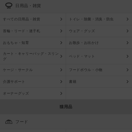
日用品・雑貨
すべての日用品・雑貨
トイレ・除菌・消臭・防虫
首輪・リード・迷子札
ウェア・グッズ
おもちゃ・知育
お散歩・お出かけ
カート・キャリーバッグ・スリン
ベッド・マット
グ
ケージ・サークル
フードボウル・小物
介護サポート
書籍
オーナーグッズ
猫用品
フード