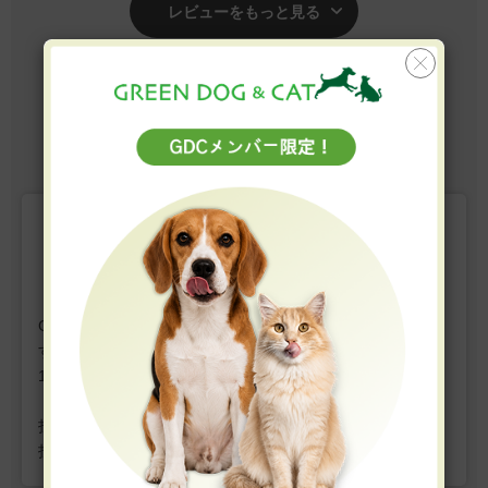
レビューをもっと見る
19-24 / 全107件
2
3
4
5
6
前へ
次へ
レビューを書く
GREEN DOG & CATではお客様の声を募集しておりま
す。
1件の投稿につき、
GDCポイントを10ポイントプレゼン
ト。
投稿にはお客様登録が必要です。ぜひマイページからご
投稿ください。