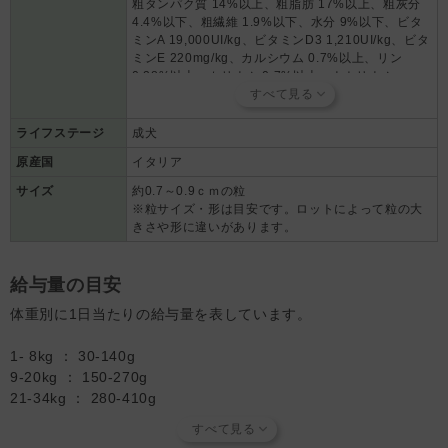
粗タンパク質 14%以上、粗脂肪 17%以上、粗灰分
D3、E、C、ナイアシン、ビオチン、B12、パントテン酸、B2、B6、
4.4%以下、粗繊維 1.9%以下、水分 9%以下、ビタ
葉酸、B1、ベータカロチン）、銅アミノ酸キレート、天然トコフェロ
ミンA 19,000UI/kg、ビタミンD3 1,210UI/kg、ビタ
ール（酸化防止剤）、ローズマリー抽出物（酸化防止剤）
ミンE 220mg/kg、カルシウム 0.7%以上、リン
【AFS粒】
0.28%以上、カリウム 0.7%以上、ナトリウム
加水分解された魚タンパク（タラ）、加水分解されたポテト、ミネラ
0.09%以上、マグネシウム 0.09%以上、Omega3
ル類（炭酸カルシウム、リン酸二塩基）、野菜エキス（ヤナギタンポ
1.62%、Omega6 2.02%、ヤナギタンポポ
ポ、ハギ、アメリカンクランベリー、セイヨウタンポポ、ベアベリ
759mg/kg 、ハギ 598mg/kg、アメリカンクランベ
ライフステージ
成犬
ー）
リー 381mg/kg、セイヨウタンポポ 241mg/kg、ベ
原産国
イタリア
アベリー 146mg/kg
サイズ
約0.7～0.9ｃｍの粒
※粒サイズ・形は目安です。ロットによって粒の大
きさや形に違いがあります。
給与量の目安
体重別に1日当たりの給与量を表しています。
1- 8kg ： 30-140g
9-20kg ： 150-270g
21-34kg ： 280-410g
35-50kg ： 420-540g