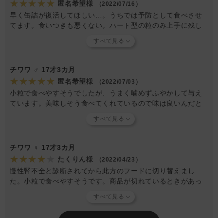
★★★★★
匿名希望様
（2022/07/16）
早く缶詰が復活してほしい…。うちでは予防として食べさせ
てます。食いつきも悪くない。ハート型の粒のみ上手に残し
ますが…。
チワワ ♂ 17才3カ月
★★★★★
匿名希望様
（2022/07/03）
小粒で食べやすそうでしたが、うまく噛めずふやかして与え
ています。美味しそう食べてくれているので味は良いんだと
思います。
チワワ ♀ 17才3カ月
★★★★★
たくりん様
（2022/04/23）
慢性腎不全と診断されてから此方のフードに切り替えまし
た。小粒で食べやすそうです。商品が切れているときがあっ
たので常に購入出来るようにしてください。