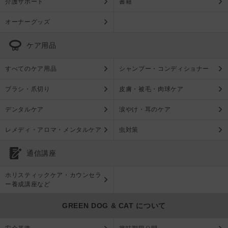
介護サポート
書籍
オーナーグッズ
ケア用品
すべてのケア用品
シャンプー・コンディショナー
ブラシ・爪切り
皮膚・被毛・肉球ケア
デンタルケア
涙やけ・耳のケア
レメディ・アロマ・メンタルケア
虫対策
通信講座
ホリスティックケア・カウンセラ
ー養成講座など
GREEN DOG & CAT について