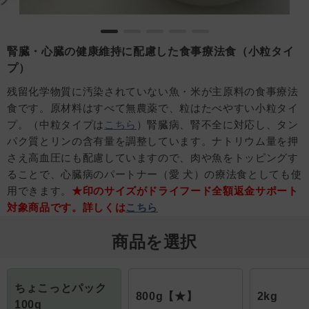
腎臓・心臓の健康維持に配慮した食事療法食（小粒タイ
プ）
残留化学物質に汚染されていない魚・米が主原料の食事療法
食です。原材料はすべて無農薬で、粒はたべやすい小粒タイ
プ。（中粒タイプは
こちら
）腎臓病、腎不全に対応し、タン
パク質とリンの含有量を調整しています。ナトリウム量を押
さえ高血圧にも配慮していますので、肉や魚をトッピングす
ることで、心臓病のパートナー（愛 犬）の療法食としても使
用できます。
★印のサイズがドライフード全額返金サポート
対象商品です。詳しくは
こちら
商品を選択
ちょこっとパック
800g【★】
2kg
100g