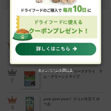
フードの高評価商品ランキング
Review Ranking
ビオリオーブ えらべるピュア 5
個セット（旧ヘルマン）
キャンペーンを閉じる
K9ナチュラル フリーズドライ ラ
ム・グリーントライプ
yum yum yum！ ジュレ仕立て か
つお