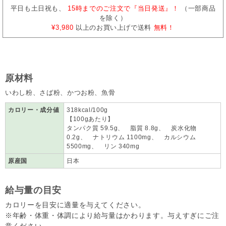
平日も土日祝も、
15時までのご注文で『当日発送』！
（一部商品
を除く）
¥3,980
以上のお買い上げで送料
無料！
原材料
いわし粉、さば粉、かつお粉、魚骨
カロリー・成分値
318kcal/100g
【100gあたり】
タンパク質 59.5g、 脂質 8.8g、 炭水化物
0.2g、 ナトリウム 1100mg、 カルシウム
5500mg、 リン 340mg
原産国
日本
給与量の目安
カロリーを目安に適量を与えてください。
※年齢・体重・体調により給与量はかわります。与えすぎにご注