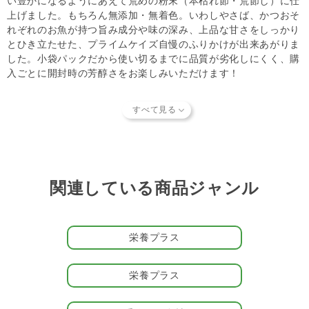
い豊かになるようにあえて荒めの粉末（本枯れ節・荒節し）に仕
上げました。もちろん無添加・無着色。いわしやさば、かつおそ
れぞれのお魚が持つ旨み成分や味の深み、上品な甘さをしっかり
とひき立たせた、プライムケイズ自慢のふりかけが出来あがりま
した。小袋パックだから使い切るまでに品質が劣化しにくく、購
入ごとに開封時の芳醇さをお楽しみいただけます！
＜使い方いろいろ！＞
fish fish fishの活用例は、いつものごはんにトッピングするだけ
ではありません。軽くお湯を注ぐだけで、あっという間においし
い一番だしのスープが完成します。だからスープとして活用した
り、手作り食の材料として活用したりするのもおすすめ。
関連している商品ジャンル
・ドライフードにそのまま振りかけて
・手作りごはんに混ぜて
・お湯を注いでスープにして
・流動食にはスープを作ってから混ぜ合わせて
栄養プラス
…パートナー（愛 犬・愛 猫）のお好みや、オーナー様のお好み
にアレンジしてくださいね。
栄養プラス