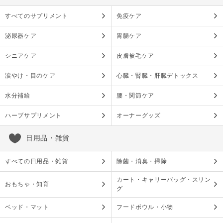
すべてのサプリメント
免疫ケア
泌尿器ケア
胃腸ケア
シニアケア
皮膚被毛ケア
涙やけ・目のケア
心臓・腎臓・肝臓デトックス
水分補給
腰・関節ケア
ハーブサプリメント
オーナーグッズ
日用品・雑貨
すべての日用品・雑貨
除菌・消臭・掃除
カート・キャリーバッグ・スリン
おもちゃ・知育
グ
ベッド・マット
フードボウル・小物