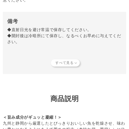
意ください。
備考
◆直射日光を避け常温で保存してください。
◆開封後は冷暗所にて保存し、なるべくお早めに与えてくだ
さい。
【知っておいていただきたいこと】
当店では独自の安全基準を設け、原材料そのものの品質やパ
ートナーへの安全性を確認できた商品だけを取り扱っていま
す。
商品形状のバラつき
や
商品導入スタンス
について詳しく
は
こちら
をご覧ください。
【キャンセルについてご注意】
本商品はご注文タイミングやご注文内容によっては、購入履
商品説明
歴からのご注文キャンセル、 修正を受け付けることができ
ない場合がございます。
(「発送予定日のお知らせメール」をお送りする前であれ
＜旨み成分がギュッと凝縮！＞
ば、メール・お電話・ マイページにてご注文をキャンセル
九州と静岡から厳選したとびっきりおいしい魚を乾燥させ、味わ
いただけます。）