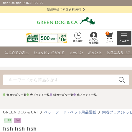
fish fish fish PRKSFI00-00
新規登録で初回送料無料
0
ログイン
メニュー
購入履歴
カート
会員登録
はじめての方へ
ショッピングガイド
クーポン
ポイント
お気に入りリス
犬カテゴリ一覧
犬ブランド一覧
猫カテゴリ一覧
猫ブランド一覧
GREEN DOG & CAT
ペットフード・ペット用品通販
栄養プラス(トッ
DOG
CAT
fish fish fish