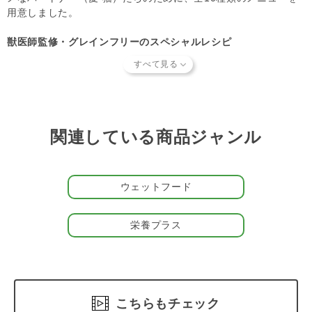
用意しました。
歴からのご注文キャンセル、修正を受け付けることができな
い場合がございます。
獣医師監修・グレインフリーのスペシャルレシピ
(「発送予定日のお知らせメール」をお送りする前であれ
テラフェリスは、Dr.ハンナの研究をもとに90％の新鮮な筋肉と
ば、メール・お電話・マイページにてご注文をキャンセルい
貴重な内臓肉に、お野菜やキャットニップを加えたグレインフリ
ただけます。）
ーレシピです。モノプロテインシリーズ ビーフは、牛の内臓や
筋肉を90％配合、そして人参やトマト、猫にとって必要不可欠な
タウリンや消化を助ける食物繊維など、野生の食事に限りなく近
い栄養バランスを目指しています。
関連している商品ジャンル
毎日続けて食べられる「コンプリートフード」
主要食材（お肉・野菜など）に菜種油、タウリン、ビタミン、ミ
ウェットフード
ネラルなどをプラス。FEDIAF（欧州ペットフード工業会連合）
の栄養基準をクリアしたコンプリートフードです。成猫・シニア
猫であれば、毎日食べ続けても健康を維持できます。いつものご
栄養プラス
はんにトッピングしたり、手作り食素材のひとつとしてもご使用
いただけます。
ヒューマンクオリティのこだわり品質
テラフェリスシリーズに使われる食材は「人が食べられる品質」
こちらもチェック
ではなく「人が食べる品質」であることを重要視しており、人用