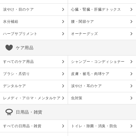
涙やけ・目のケア
心臓・腎臓・肝臓デトックス
水分補給
腰・関節ケア
ハーブサプリメント
オーナーグッズ
ケア用品
すべてのケア用品
シャンプー・コンディショナー
ブラシ・爪切り
皮膚・被毛・肉球ケア
デンタルケア
涙やけ・耳のケア
レメディ・アロマ・メンタルケア
虫対策
日用品・雑貨
すべての日用品・雑貨
トイレ・除菌・消臭・防虫