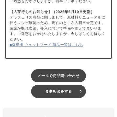
ご迷惑をおかけしますが、何卒ご了承ください。
【モノアソートボックス】
◎マルチプロテインシリーズ・・・
【チキン＆ターキー】
、
【ビ
【入荷待ちのお知らせ】（2026年6月10日更新）
ーフ＆ラビット】
、
【サーモン＆チキン】
、
【ラビット＆ターキ
テラフェリス商品に関しまして、原材料リニューアルに
ー】
、
【ラム＆チキン】
、5種類全部入った
【マルチアソートボ
伴うレシピ確認のため、現在のところ入荷日未定です。
ックス】
確認が取れ次第、導入に向けて準備を整えてまいりま
す。ご迷惑をおかけいたしますが、今しばらくお待ちく
ださい。
■愛猫用 ウェットフード 商品一覧はこちら
＃モノプロテインシリーズ
＃猫キャンペーン2023
メールで商品問い合わせ
食事相談をする