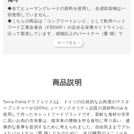
◆全てヒューマングレードの原料を使用し、合成添加物は一
切使用していません。
◆こちらの商品は「コンプリートレシピ」として欧州ペット
フード工業会連合（FEDIAF）の定める栄養ガイドラインに
沿って製造しています。成猫以上のパートナー（愛 猫）で
あれば本品のみで与えていただけます。
◆缶の裏側に白いマークがついていますが、これは不良品で
はありません。ドイツ工場での製造工程上、付着する缶を持
ち上げる為の吸引痕です。ご了承ください。
◆まれに缶の蓋外側にわずかに汚れが残っている場合がござ
いますが、中身の品質に問題はございません。製造過程で洗
浄する際にわずかに付着物が残り、そのまま加熱した場合に
商品説明
発生するとのことです。何とぞご了承ください。
【知っておいていただきたいこと】
Terra Felis(テラフェリス)は、ドイツの伝統的なお肉屋のマスタ
当店では独自の安全基準を設け、原材料そのものの品質やパ
ーブッチャーが100%ヒューマンクオリティ品質の原材料のみを
ートナーへの安全性を確認できた商品だけを取り扱っていま
使用して作ったキャットフードブランドです。新鮮な食材や非常
す。
商品形状のバラつき
や
商品導入スタンス
について詳しく
に高いお肉の含有量は、猫本来の獲物を狩る食性に寄り添い、健
は
こちら
をご覧ください。
康的な食事を提供するために考えられました。自由気ままでグル
【キャンセルについてご注意】
メなパートナー（愛 猫）たちのために、全10種類のメニューを
本商品はご注文タイミングやご注文内容によっては、購入履