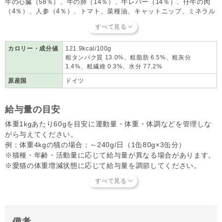
牛の心臓（58％）、牛の肺（14％）、牛レバー（14％）、仔牛の肉
（4％）、人参（4％）、トマト、菜種油、キャットニップ、ミネラル
類、グアーガム（増粘剤として使用）、リン酸三ナトリウム
カロリー・成分値
121.9kcal/100g
粗タンパク質 13.0%、粗脂肪 6.5%、粗灰分
1.4%、粗繊維 0.3%、水分 77.2%
原産国
ドイツ
給与量の目安
体重1kgあたり60gを目安に運動量・体重・体調などを管理しな
がら与えてください。
例：体重4kgの猫の場合：～240g/日（1缶80g×3缶分）
※猫種・年齢・活動量に応じて給与量が異なる場合があります。
※愛猫の体重増減状態に応じて給与量を調節してください。
備考