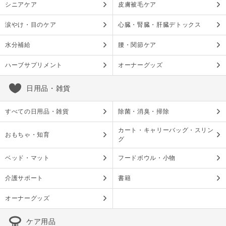
シニアケア
皮膚被毛ケア
涙やけ・目のケア
心臓・腎臓・肝臓デトックス
水分補給
腰・関節ケア
ハーブサプリメント
オーナーグッズ
日用品・雑貨
すべての日用品・雑貨
除菌・消臭・掃除
カート・キャリーバッグ・スリン
おもちゃ・知育
グ
ベッド・マット
フードボウル・小物
介護サポート
書籍
オーナーグッズ
ケア用品