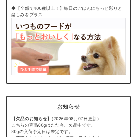
の食材をその場で調理しています。また2020年に新設されたテ
◆【全部で400種以上！】毎日のごはんにもっと彩りと
ラフェリスの生産工場は、人間用食品品質基準に沿って建設さ
楽しみをプラス
れ、人間グレードの食品会社として運営されています。ヒューマ
ングレードよりもさらに高品質なヒューマンクオリティにこだわ
っているのです。
サステナビリティと環境保護
テラフェリスは2005年の設立以来、一貫してより良い健康的な
猫の栄養に焦点を当ててきました。 環境にやさしくリサイクル
可能なパッケージを使用したり、環境および動物保護プロジェク
トの推進、持続可能な生産とエネルギー効率を最優先事項として
取り組んでいます。
味は全部で10種類
テラフェリスには1種類のお肉（お魚）と野菜で作られた【モノ
プロテインシリーズ】と2種類のお肉（お魚）と野菜が入った
【マルチプロテインシリーズ】があり、味は全部で10種類。80g
お知らせ
サイズの食べきりサイズなので、パートナーの好みに合わせて毎
【欠品のお知らせ】
(2026年08月07日更新）
日違う味を楽しむのもおすすめですよ。
こちらの商品80gはただ今、欠品中です。
◎モノプロテインシリーズ・・・
【チキン】
、
【ターキー】
、
80gの入荷予定日は未定です。
【ビーフ】
、
【ラビット】
、
【サーモン】
、5種類全部入った