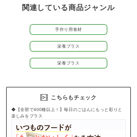
GREEN DOG』＞
関連している商品ジャンル
WITH GREEN DOGは【お客様の声をかたちに】【品質へのこだ
わり】【「欲しかった！こんな商品」の新提案】の3つを大切に
するブランド。お客様からいただいたお声に耳を傾け、オーナー
手作り用食材
様とパートナーの両方に、よりご満足いただける商品づくりを行
っています。
・袋の形にまでこだわりました！…
中身を取り出しやすいよう
栄養プラス
に、横長袋を採用しました。
栄養プラス
＃栄養プラス
＃納豆おやつ
#postage
こちらもチェック
◆【全部で400種以上！】毎日のごはんにもっと彩りと
楽しみをプラス