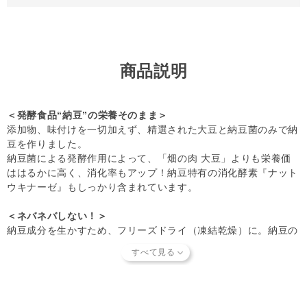
ートナーへの安全性を確認できた商品だけを取り扱っていま
す。
商品形状のバラつき
や
商品導入スタンス
について詳しく
は
こちら
をご覧ください。
商品説明
【キャンセルについてご注意】
本商品はご注文タイミングやご注文内容によっては、購入履
歴からのご注文キャンセル、修正を受け付けることができな
＜発酵食品“納豆”の栄養そのまま＞
い場合がございます。
添加物、味付けを一切加えず、精選された大豆と納豆菌のみで納
(「発送予定日のお知らせメール」をお送りする前であれ
豆を作りました。
ば、メール・お電話・マイページにてご注文をキャンセルい
納豆菌による発酵作用によって、「畑の肉 大豆」よりも栄養価
ただけます。）
ははるかに高く、消化率もアップ！納豆特有の消化酵素『ナット
ウキナーゼ』もしっかり含まれています。
＜ネバネバしない！＞
納豆成分を生かすため、フリーズドライ（凍結乾燥）に。納豆の
栄養はそのままなのに、ネバネバしません。
ドライフードへのトッピングや手作り食の食材、そのままおやつ
としても楽しめます！
＜オーナー様とパートナー、どちらにとっても心地いい『WITH