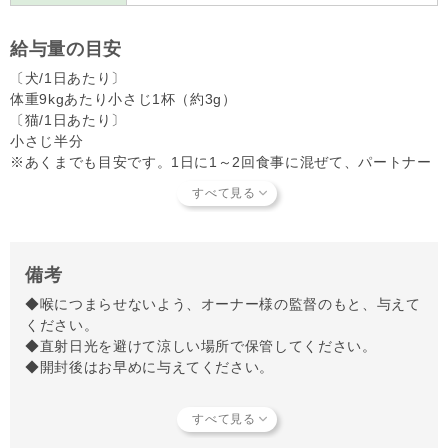
給与量の目安
〔犬/1日あたり〕
体重9kgあたり小さじ1杯（約3g）
〔猫/1日あたり〕
小さじ半分
※あくまでも目安です。1日に1～2回食事に混ぜて、パートナー
の様子をみて調節してください。
備考
◆喉につまらせないよう、オーナー様の監督のもと、与えて
ください。
◆直射日光を避けて涼しい場所で保管してください。
◆開封後はお早めに与えてください。
【知っておいていただきたいこと】
当店では独自の安全基準を設け、原材料そのものの品質やパ