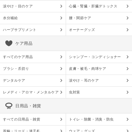
涙やけ・目のケア
心臓・腎臓・肝臓デトックス
水分補給
腰・関節ケア
ハーブサプリメント
オーナーグッズ
ケア用品
すべてのケア用品
シャンプー・コンディショナー
ブラシ・爪切り
皮膚・被毛・肉球ケア
デンタルケア
涙やけ・耳のケア
レメディ・アロマ・メンタルケア
虫対策
日用品・雑貨
すべての日用品・雑貨
トイレ・除菌・消臭・防虫
首輪・リード・迷子札
ウェア・グッズ