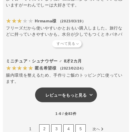
いますがーわんでしーは大好きです。
★★★★★
Hrmama様
（2023/03/19）
フリーズだから使いやすいかとおもい購入しました。旅行な
どに持っていきやすいかも。水分が少しでもつくとネバネバ
するので、おやつ感覚であげようと思いましたが ご飯に混
ぜてあげています。
ミニチュア・シュナウザー ♂ 8才2カ月
★★★★★
匿名希望様
（2023/02/24）
腸内環境を整えるため、手作りご飯のトッピングに使ってい
ます。
レビューをもっと見る
1-6 / 全83件
1
2
3
4
5
次へ