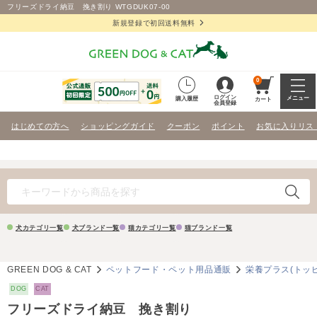
フリーズドライ納豆 挽き割り WTGDUK07-00
新規登録で初回送料無料
0
ログイン
メニュー
購入履歴
カート
会員登録
はじめての方へ
ショッピングガイド
クーポン
ポイント
お気に入りリス
犬カテゴリ一覧
犬ブランド一覧
猫カテゴリ一覧
猫ブランド一覧
GREEN DOG & CAT
ペットフード・ペット用品通販
栄養プラス(トッ
DOG
CAT
フリーズドライ納豆 挽き割り