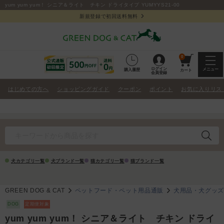
yum yum yum！ シニア＆ライト チキン ドライタイプ YUMYYS21-00
新規登録で初回送料無料
0
ログイン
メニュー
購入履歴
カート
会員登録
はじめての方へ
ショッピングガイド
クーポン
ポイント
お気に入りリス
犬カテゴリ一覧
犬ブランド一覧
猫カテゴリ一覧
猫ブランド一覧
GREEN DOG & CAT
ペットフード・ペット用品通販
犬用品・犬グッ
DOG
定期便対象
yum yum yum！ シニア＆ライト チキン ドライ