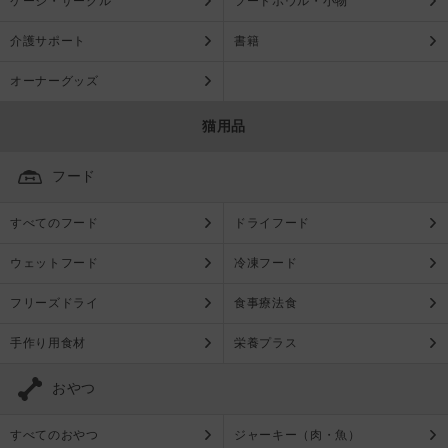
ケージ・サークル
フードボウル・小物
介護サポート
書籍
オーナーグッズ
猫用品
フード
すべてのフード
ドライフード
ウェットフード
冷凍フード
フリーズドライ
食事療法食
手作り用食材
栄養プラス
おやつ
すべてのおやつ
ジャーキー（肉・魚）