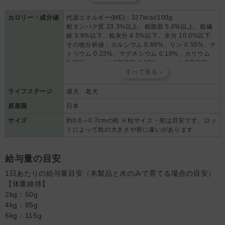
酸含有）、乳酸菌、セレン酵母、グルコサミン、ミネラル類（卵殻カ
ルシウム、塩化カリウム、グルコン酸亜鉛、ピロリン酸第二鉄、グル
カロリー・成分値
代謝エネルギー(ME)：327kcal/100g
粗タンパク質 23.3%以上、粗脂肪 5.0%以上、粗繊
コン酸銅）、ビタミン類（ビタミンA、ビタミンD、ビタミンE、ビタ
維 3.9%以下、粗灰分 4.5%以下、水分 10.0%以下
ミンB2、ビタミンB12、パントテン酸カルシウム）、酸化防止剤（ロ
その他分析値：カルシウム 0.69%、リン 0.55%、ナ
ーズマリー抽出物、ミックストコフェロール）
トリウム 0.23%、マグネシウム 0.10%、カリウム
0.73%、オメガ-6脂肪酸 1.39%、オメガ-3脂肪酸
0.42%
ライフステージ
成犬、老犬
原産国
日本
サイズ
約0.6～0.7cmの粒 ※粒サイズ・形は目安です。ロッ
トによって粒の大きさや形に違いがあります
給与量の目安
1日あたりの給与量目安（本製品と水のみで育てる場合の目安）
【体重維持】
2kg：50g
4kg：85g
6kg：115g