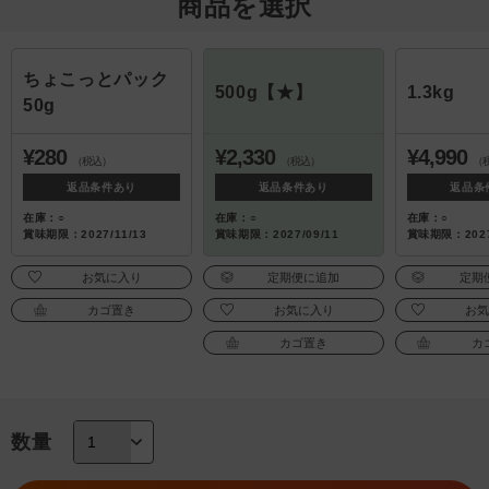
商品を選択
ちょこっとパック
500g【★】
1.3kg
50g
¥280
¥2,330
¥4,990
（税込）
（税込）
（
返品条件あり
返品条件あり
返品条
在庫：○
在庫：○
在庫：○
賞味期限：2027/11/13
賞味期限：2027/09/11
賞味期限：2027
お気に入り
定期便に追加
定期
カゴ置き
お気に入り
お
カゴ置き
カ
数量