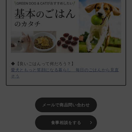
ください。
シニア＆ライト チキン味のやわらかドライタイプは
こちら
。
＃yumyumyumドライフード
＃ヤムリニューアル
#ヤムフライデー
#フードフライデー
＃おトク100
◆【良いごはんって何だろう？】
愛犬ともっと笑顔になる暮らし 毎日のごはんから見直
そう
メールで商品問い合わせ
食事相談をする