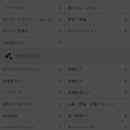
フリーズドライ
骨・ガム・アキレス
ボーロ・ビスケット・せんべい
野菜・果物
チーズ・乳製品
ゼリー・ペースト
その他おやつ
サプリメント
すべてのサプリメント
免疫ケア
泌尿器ケア
胃腸ケア
シニアケア
皮膚被毛ケア
涙やけ・目のケア
心臓・腎臓・肝臓デトックス
水分補給
腰・関節ケア
ハーブサプリメント
オーナーグッズ