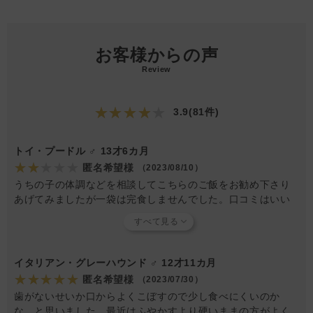
お客様からの声
Review
★★★★★
3.9(81件)
トイ・プードル ♂ 13才6カ月
★★★★★
匿名希望様
（2023/08/10）
うちの子の体調などを相談してこちらのご飯をお勧め下さり
あげてみましたが一袋は完食しませんでした。口コミはいい
ので期待したのですが残念です。又食べてくれるかな？とわ
ずかな希望をこめて一袋は開封せずに備蓄として取っておき
ます。
イタリアン・グレーハウンド ♂ 12才11カ月
★★★★★
匿名希望様
（2023/07/30）
歯がないせいか口からよくこぼすので少し食べにくいのか
な、と思いました。最近はふやかすより硬いままの方がよく