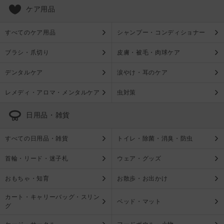
ケア用品
すべてのケア用品
シャンプー・コンディショナー
ブラシ・爪切り
皮膚・被毛・肉球ケア
デンタルケア
涙やけ・耳のケア
レメディ・アロマ・メンタルケア
虫対策
日用品・雑貨
すべての日用品・雑貨
トイレ・除菌・消臭・防虫
首輪・リード・迷子札
ウェア・グッズ
おもちゃ・知育
お散歩・お出かけ
カート・キャリーバッグ・スリン
ベッド・マット
グ