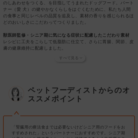
のしあわせをつくる、を目指してうまれたドッグフード。パート
に獣医師にご相談ください。
ナー（愛 犬）の健やかなくらしをはぐくむために、私たち人間
の食事と同じレベルの品質を追及し、素材の香りを感じられるほ
■保管方法
どのおいしさにこだわってつくりました。
・高温多湿や直射日光を避け、風通しのよい場所に保管して
ください。
獣医師監修・シニア期に気になる症状に配慮したこだわり素材
・開封後は1ヶ月を目安に使い切ってください。
レシピに工夫をこらして低脂肪に仕立て、さらに胃腸、関節、皮
・開封後は、ほこりや虫などが入らないように封をしっかり
膚の健康維持に配慮しました。
閉じて衛生的に保管し、お早めに与えてください。
（1）低脂肪食で消化の負担を考慮 ： 脂質の代謝が苦手になる
シニア期のパートナー用に低脂肪にしました。
【知っておいていただきたいこと】
（2）大腸の健康維持に役立つ発酵性繊維質を配合 ： 野菜に含
当店では独自の安全基準を設け、原材料そのものの品質やパ
まれる食物繊維の中でも発酵性繊維質を豊富に含むてんさい繊維
ートナーへの安全性を確認できた商品だけを取り扱っていま
が、腸の細胞の栄養素でもある短鎖脂肪酸となります。
す。
商品形状のバラつき
や
商品導入スタンス
について詳しく
（3）気になる消化吸収をサポート ： 見た目が変わらなくて
は
こちら
をご覧ください。
ペットフーディストからのオ
も、体内の消化吸収力は加齢とともに衰えるもの。乳酸菌配合で
【キャンセルについてご注意】
ススメポイント
腸内細菌叢のバランスを整えます。
本商品はご注文タイミングやご注文内容によっては、購入履
（4）いつまでも若々しい動きを維持 ：グルコサミンとコンドロ
歴からのご注文キャンセル、修正を受け付けることができな
イチン配合により健康な関節の維持をサポートします。
い場合がございます。
（5）見た目の若さは、内面の輝きから！ ： 健康な皮膚のため
(「発送予定日のお知らせメール」をお送りする前であれ
にオメガ-6脂肪酸とオメガ-3脂肪酸のバランスを調整していま
ば、メール・お電話・マイページにてご注文をキャンセルい
「腎臓用の療法食までは必要ないけどシニア用のフードをお
す。
ただけます。）
すすめされた」というパートナーにおすすめです。シニア期