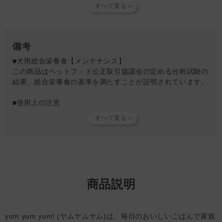
8kg：145g
10kg：170g
15kg：230g
20kg：285g
25kg：335g
備考
■犬用総合栄養食【メンテナンス】
【減量】
この商品はペットフ－ド公正取引協議会の定める分析試験の
2kg：35g
結果、総合栄養食の基準を満たすことが証明されています。
4kg：60g
6kg：80g
■使用上の注意
8kg：100g
・天然の原材料を使用しているため粒の大きさや形にバラつ
10kg：120g
きが生じることがあります。
15kg：165g
・着色料や香料を使用していないため、色、香りに差が生じ
20kg：200g
ることがありますが、品質に問題はありません。
25kg：240g
・誤飲防止のため、必ず脱酸素剤を取り除いてから与えてく
※減量の場合は、理想体重ではなく現在の体重から食事量を決定
ださい。
してください。
・必要な栄養素やそのバランスは動物種によって異なりま
商品説明
す。
・犬以外には与えないでください。
・稀に犬の体調や体質によって本品が合わないことがありま
yum yum yum! (ヤムヤムヤム)は、毎日のおいしいごはんで家族
す。何らかの異常に気付かれた時は、給与を中断してお早め