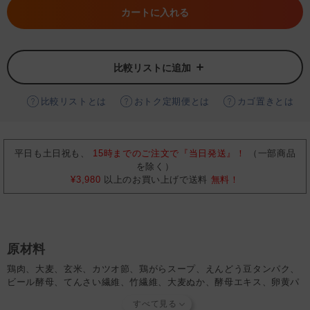
カートに入れる
比較リストに追加
比較リストとは
おトク定期便とは
カゴ置きとは
平日も土日祝も、
15時までのご注文で『当日発送』！
（一部商品
を除く）
¥3,980
以上のお買い上げで送料
無料！
原材料
鶏肉、大麦、玄米、カツオ節、鶏がらスープ、えんどう豆タンパク、
ビール酵母、てんさい繊維、竹繊維、大麦ぬか、酵母エキス、卵黄パ
ウダー、米油、にんじん、かぼちゃ、ブロッコリー、フラクトオリゴ
糖、発酵調味液、昆布、しいたけ、豚軟骨抽出物（コンドロイチン硫