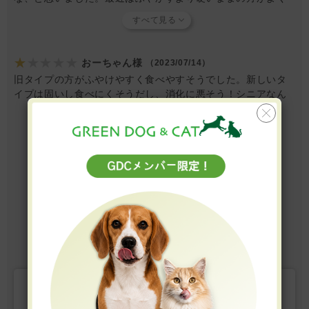
食べます。
★★★★★
おーちゃん様
（2023/07/14）
旧タイプの方がふやけやすく食べやすそうでした。新しいタ
イプは固いし食べにくそうだし、消化に悪そう！シニアなん
だから、旧タイプの方が適していると思うし、固いし小さい
から砕き難いし残念です。旧タイプに戻して欲しいです。
レビューをもっと見る
25-30 / 全81件
3
4
5
6
7
前へ
次へ