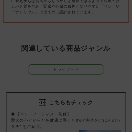
（6）ナトリウム＆リン控えめ。内臓への負担に配慮 ： シニア
に衰えがちな筋肉量もしっかりと維持できるよう中程度のタ
ンパク質を含み、腎臓や心臓の負担となりやすい「リン」や
期に考慮することが多いナトリウム量とリン量が控えめになるよ
「ナトリウム」は控えめに設計されています。
うにレシピを工夫しました。※療法食ではありません。心臓病、
腎臓病と診断されている場合は獣医師による食事指導を優先して
ください。
体重管理をしているパートナーにおすすめ
よく見かけるダイエットフードのような繊維質を増やしてカロリ
関連している商品ジャンル
ーを抑えているフードではありません。良質な国産の若鶏生肉を
ふんだんに使い、犬らしい身体づくりに必要なタンパク質はその
まま脂肪分をカットしているので、健康的に体重管理をさせたい
オーナー様におすすめです。
ドライフード
ノン・オイルコーティング
素材本来のおいしさを大切にするために、オイルコーティングは
行っていません。良質な素材とオリジナル製法で素材のうまみと
香りがいきています。
こちらもチェック
えらべる2種類のかたさ
◆【ペットフーディスト監修】
yum yum yum! にはどの味にも、カリカリ食感の「ドライタイ
愛犬の心とからだを健康に導くための"基本のごはんのカ
プ」としっとりソフトな「やわらかドライタイプ」の2種類をご
タチ" をご紹介。
用意しています。使い勝手やパートナーの好みにあわせてお選び