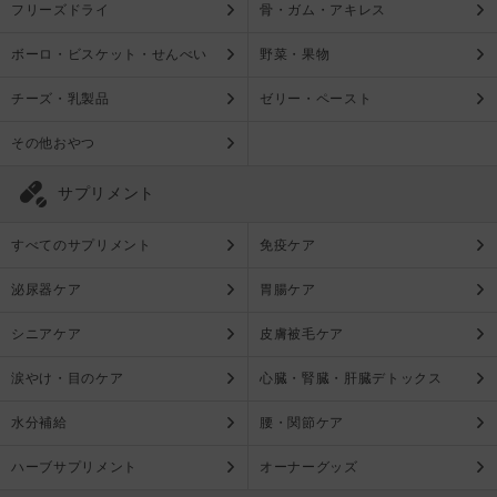
フリーズドライ
骨・ガム・アキレス
ボーロ・ビスケット・せんべい
野菜・果物
チーズ・乳製品
ゼリー・ペースト
その他おやつ
サプリメント
すべてのサプリメント
免疫ケア
泌尿器ケア
胃腸ケア
シニアケア
皮膚被毛ケア
涙やけ・目のケア
心臓・腎臓・肝臓デトックス
水分補給
腰・関節ケア
ハーブサプリメント
オーナーグッズ