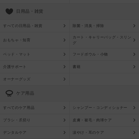
日用品・雑貨
すべての日用品・雑貨
除菌・消臭・掃除
カート・キャリーバッグ・スリン
おもちゃ・知育
グ
ベッド・マット
フードボウル・小物
介護サポート
書籍
オーナーグッズ
ケア用品
すべてのケア用品
シャンプー・コンディショナー
ブラシ・爪切り
皮膚・被毛・肉球ケア
デンタルケア
涙やけ・耳のケア