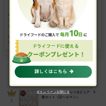
レビューを書く
GREEN DOG & CATではお客様の声を募集しておりま
す。
1件の投稿につき、
GDCポイントを10ポイントプレゼン
ト。
投稿にはお客様登録が必要です。ぜひマイページからご
投稿ください。
フードの高評価商品ランキング
Review Ranking
キャンペーンを閉じる
ビオリオーブ えらべるピュア 5
個セット（旧ヘルマン）