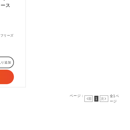
ィース
のフリーズ
入り追加
ページ：
全1ペ
1
前
次
ージ