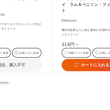
イ ラム＆ベニソン・フ
ト
ENS
K9Natural
パウダータイプのトッピング向け
ドライフード
嗜好性抜群なラム肉と鹿肉が主原料
ドライフード
319円～
ト追加
お気に入り追加
比較リスト追加
お気に
現在、購入不可
カートに入れる
全5件中）