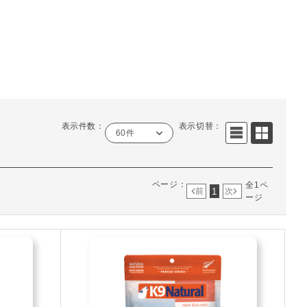
表示件数：
表示切替：
60件
ページ：
全1ペ
1
前
次
ージ