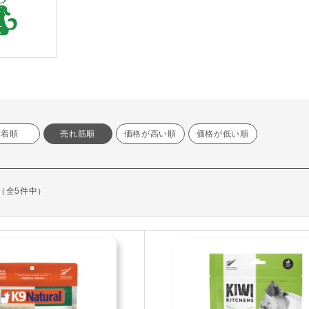
新着順
売れ筋順
価格が高い順
価格が低い順
示（全5件中）