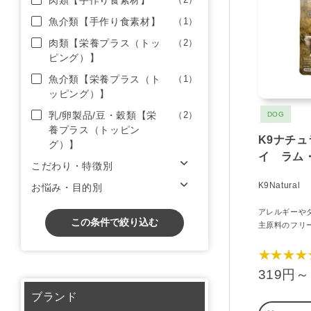
肉類【手作り食素材】
魚介類【手作り食素材】
（1）
肉類【栄養プラス（トッ
（2）
ピング）】
魚介類【栄養プラス（ト
（1）
ッピング）】
乳/卵製品/豆・穀類【栄
（2）
DOG
養プラス（トッピン
K9ナチ
グ）】
イ ラム
こだわり・特徴別
K9Natural
お悩み・目的別
アレルギーや
この条件で絞り込む
主原料のフリ
★★★★
319円～
ブランド