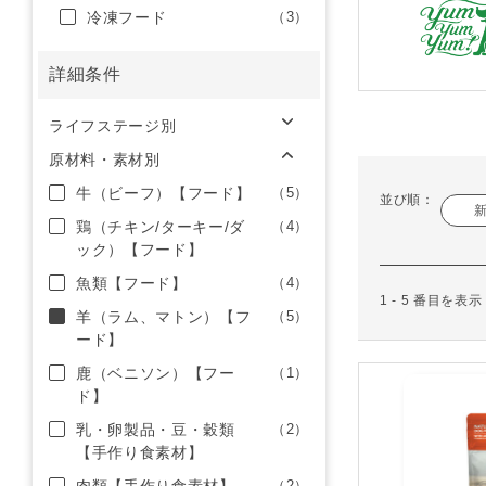
冷凍フード
（3）
詳細条件
ライフステージ別
原材料・素材別
牛（ビーフ）【フード】
（5）
並び順：
鶏（チキン/ターキー/ダ
（4）
ック）【フード】
魚類【フード】
（4）
1 - 5 番目を表
羊（ラム、マトン）【フ
（5）
ード】
鹿（ベニソン）【フー
（1）
ド】
乳・卵製品・豆・穀類
（2）
【手作り食素材】
（2）