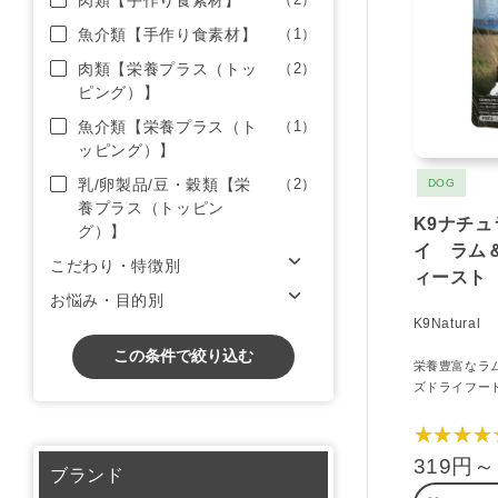
肉類【手作り食素材】
魚介類【手作り食素材】
（1）
肉類【栄養プラス（トッ
（2）
ピング）】
魚介類【栄養プラス（ト
（1）
ッピング）】
乳/卵製品/豆・穀類【栄
（2）
DOG
養プラス（トッピン
K9ナチ
グ）】
イ ラム
こだわり・特徴別
ィースト
お悩み・目的別
K9Natural
この条件で絞り込む
栄養豊富なラ
ズドライフー
★★★★
319円～
ブランド