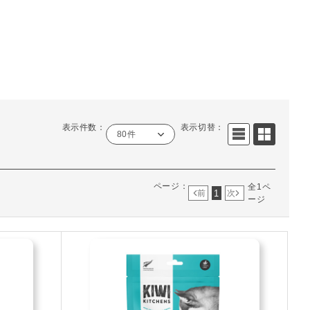
表示件数：
表示切替：
80件
ページ：
全1ペ
1
前
次
ージ