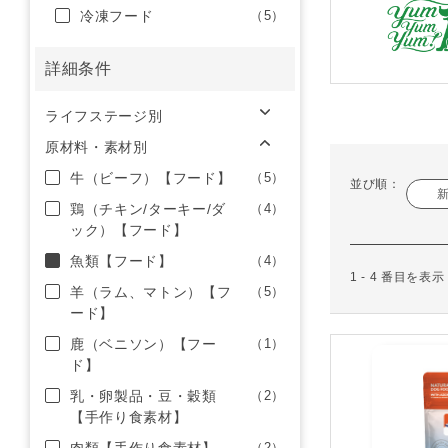
冷凍フード
（5）
詳細条件
ライフステージ別
原材料・素材別
牛（ビーフ）【フード】
（5）
並び順：
鶏（チキン/ターキー/ダ
（4）
ック）【フード】
魚類【フード】
（4）
1 - 4 番目を表
羊（ラム、マトン）【フ
（5）
ード】
鹿（ベニソン）【フー
（1）
ド】
乳・卵製品・豆・穀類
（2）
【手作り食素材】
（2）