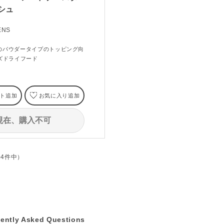
シュ
ENS
のパウダータイプのトッピング向
ズドライフード
ト追加
お気に入り追加
現在、購入不可
全4件中）
ently Asked Questions