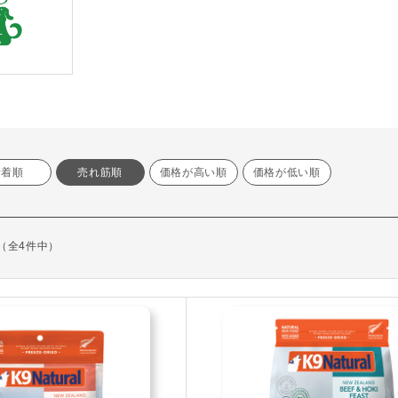
新着順
売れ筋順
価格が高い順
価格が低い順
示（全4件中）