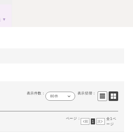
果
表示件数：
表示切替：
80件
ページ：
全1ペ
1
前
次
ージ