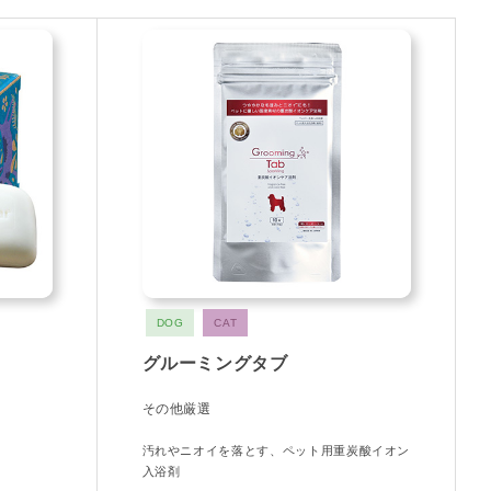
DOG
CAT
グルーミングタブ
その他厳選
汚れやニオイを落とす、ペット用重炭酸イオン
入浴剤