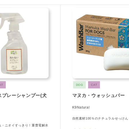
AT
DOG
CAT
スプレーシャンプー(犬
マヌカ・ウォッシュバー
K9Natural
自然素材100％のナチュラルせっけん
れ・ニオイすっきり！重曹電解水