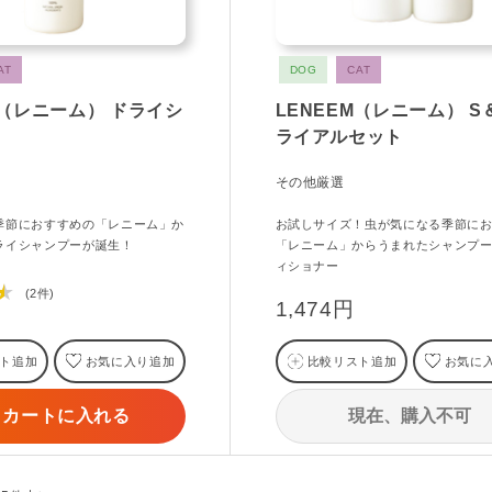
AT
DOG
CAT
M（レニーム） ドライシ
LENEEM（レニーム） S
ライアルセット
その他厳選
季節におすすめの「レニーム」か
お試しサイズ！虫が気になる季節に
ライシャンプーが誕生！
「レニーム」からうまれたシャンプ
ィショナー
★
(2件)
1,474円
ト追加
お気に入り追加
比較リスト追加
お気に
現在、購入不可
カートに入れる