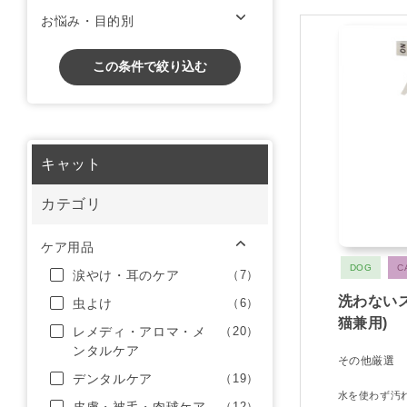
お悩み・目的別
この条件で絞り込む
キャット
カテゴリ
ケア用品
DOG
C
涙やけ・耳のケア
（7）
洗わない
虫よけ
（6）
猫兼用)
レメディ・アロマ・メ
（20）
ンタルケア
その他厳選
デンタルケア
（19）
水を使わず汚
（12）