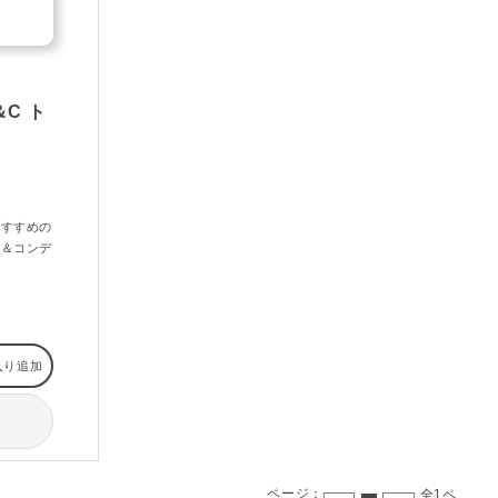
＆C ト
おすすめの
ー＆コンデ
入り追加
ページ：
全1ペ