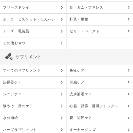
フリーズドライ
骨・ガム・アキレス
ボーロ・ビスケット・せんべい
野菜・果物
チーズ・乳製品
ゼリー・ペースト
その他おやつ
サプリメント
すべてのサプリメント
免疫ケア
泌尿器ケア
胃腸ケア
シニアケア
皮膚被毛ケア
涙やけ・目のケア
心臓・腎臓・肝臓デトックス
水分補給
腰・関節ケア
ハーブサプリメント
オーナーグッズ