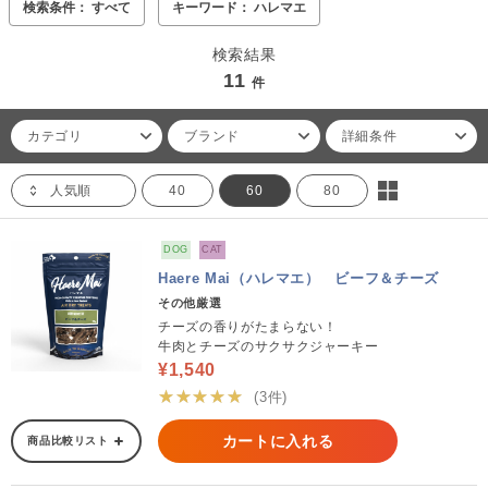
検索条件： すべて
キーワード： ハレマエ
検索結果
11
件
カテゴリ
ブランド
詳細条件
人気順
40
60
80
DOG
CAT
Haere Mai（ハレマエ） ビーフ＆チーズ
その他厳選
チーズの香りがたまらない！
牛肉とチーズのサクサクジャーキー
¥1,540
★★★★★
(3件)
カートに入れる
商品比較リスト