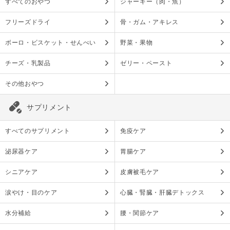
すべてのおやつ
ジャーキー（肉・魚）
フリーズドライ
骨・ガム・アキレス
ボーロ・ビスケット・せんべい
野菜・果物
チーズ・乳製品
ゼリー・ペースト
その他おやつ
サプリメント
すべてのサプリメント
免疫ケア
泌尿器ケア
胃腸ケア
シニアケア
皮膚被毛ケア
涙やけ・目のケア
心臓・腎臓・肝臓デトックス
水分補給
腰・関節ケア