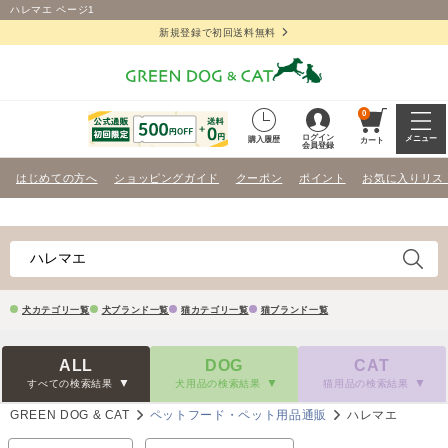
ハレマエ ページ1
新規登録で初回送料無料
0
ログイン
メニュー
購入履歴
カート
会員登録
はじめての方へ
ショッピングガイド
クーポン
ポイント
お気に入りリス
犬カテゴリ一覧
犬ブランド一覧
猫カテゴリ一覧
猫ブランド一覧
ALL
DOG
CAT
すべての検索結果
犬用品の検索結果
猫用品の検索結果
GREEN DOG & CAT
ペットフード・ペット用品通販
ハレマエ