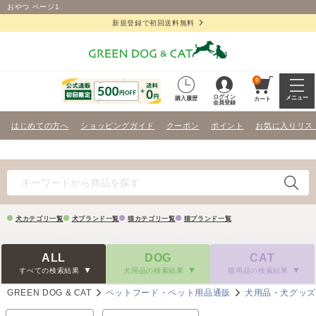
おやつ ページ1
新規登録で初回送料無料
0
ログイン
メニュー
購入履歴
カート
会員登録
はじめての方へ
ショッピングガイド
クーポン
ポイント
お気に入りリス
犬カテゴリ一覧
犬ブランド一覧
猫カテゴリ一覧
猫ブランド一覧
ALL
DOG
CAT
すべての検索結果
犬用品の検索結果
猫用品の検索結果
GREEN DOG & CAT
ペットフード・ペット用品通販
犬用品・犬グッ