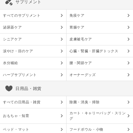
サプリメント
すべてのサプリメント
免疫ケア
泌尿器ケア
胃腸ケア
シニアケア
皮膚被毛ケア
涙やけ・目のケア
心臓・腎臓・肝臓デトックス
水分補給
腰・関節ケア
ハーブサプリメント
オーナーグッズ
日用品・雑貨
すべての日用品・雑貨
除菌・消臭・掃除
カート・キャリーバッグ・スリン
おもちゃ・知育
グ
ベッド・マット
フードボウル・小物