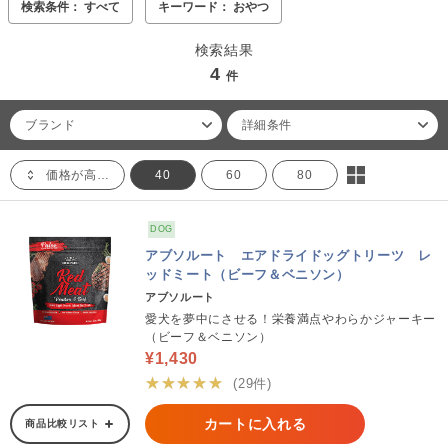
検索条件： すべて
キーワード： おやつ
検索結果
4
件
ブランド
詳細条件
価格が高い順
40
60
80
DOG
アブソルート エアドライドッグトリーツ レ
ッドミート（ビーフ＆ベニソン）
アブソルート
愛犬を夢中にさせる！栄養満点やわらかジャーキー
（ビーフ＆ベニソン）
¥1,430
★★★★★
(29件)
カートに入れる
商品比較リスト