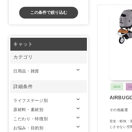
この条件で絞り込む
キャット
カテゴリ
日用品・雑貨
詳細条件
DOG
C
AIRBUGG
ライフステージ別
原材料・素材別
その他厳選
こだわり・特徴別
安全・軽快・
じさせない空間
お悩み・目的別