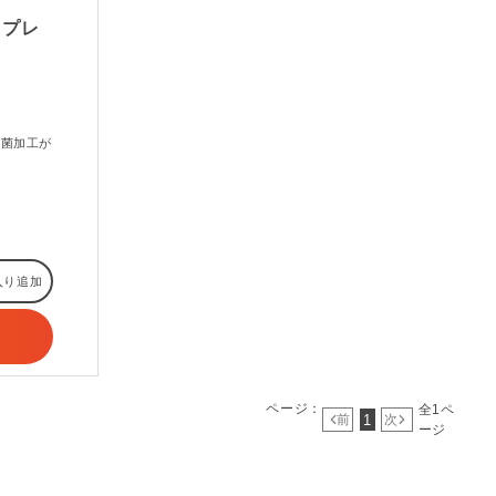
 プレ
制菌加工が
入り追加
ページ：
全1ペ
1
前
次
ージ