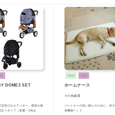
AT
DOG
CAT
Y DOME3 SET
ホームナース
その他厳選
安定性◎のエアバギー。窮屈を感
パートナーの深い眠りのために、床
広々タイプ（体重～20kg）
高機能ベッド