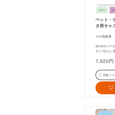
DOG
C
ペット・ケ
タ用キャ
その他厳選
SKUDOイア
サイズ以上に
7,920円
比較リス