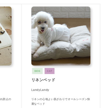
DOG
CAT
リネンベッド
LandyLandy
ずれ防止の
リネンの心地よい肌ざわりでオールシーズン快
適なベッド