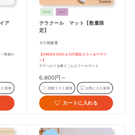
DOG
CAT
Oイア
テラクール マット【数量限
定】
その他厳選
ス！渾身の
【GREEN DOG＆CAT限定カラー＆デザイ
ン】
テラヘルツを練りこんだクールマット
6,800円～
入り追加
比較リスト追加
お気に入り追加
カートに入れる