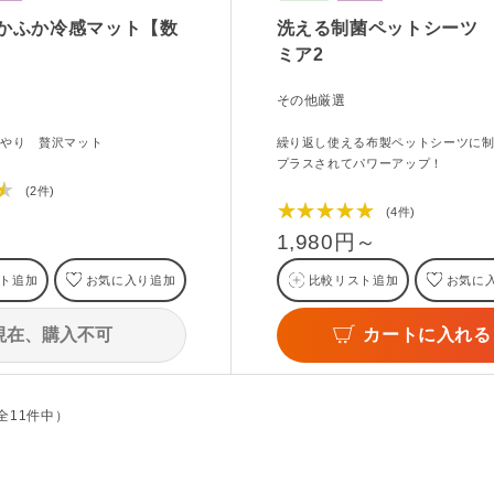
 ふかふか冷感マット【数
洗える制菌ペットシーツ
ミア2
その他厳選
んやり 贅沢マット
繰り返し使える布製ペットシーツに
プラスされてパワーアップ！
★
(2件)
★★★★★
(4件)
1,980円～
ト追加
お気に入り追加
比較リスト追加
お気に
現在、購入不可
カートに入れる
（全11件中）