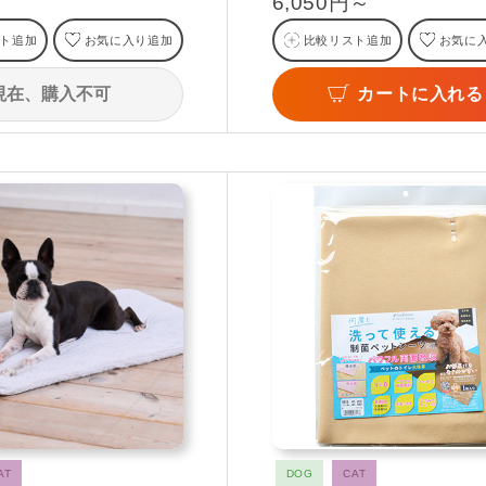
6,050円～
ト追加
お気に入り追加
比較リスト追加
お気に
現在、購入不可
カートに入れる
AT
DOG
CAT