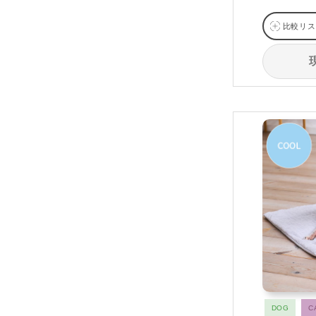
比較リス
DOG
C