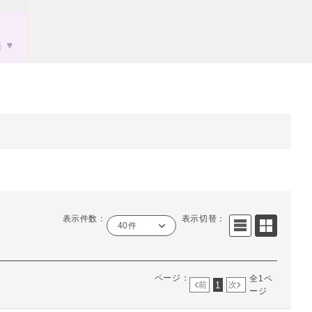
果
表示件数：
表示切替：
40件
ページ：
全1ペ
1
前
次
ージ