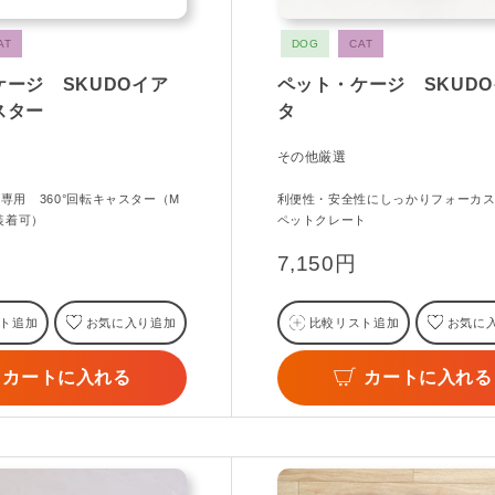
AT
DOG
CAT
ージ SKUDOイア
ペット・ケージ SKUD
スター
タ
その他厳選
タ専用 360°回転キャスター（M
利便性・安全性にしっかりフォーカ
装着可）
ペットクレート
7,150円
ト追加
お気に入り追加
比較リスト追加
お気に
カートに入れる
カートに入れる