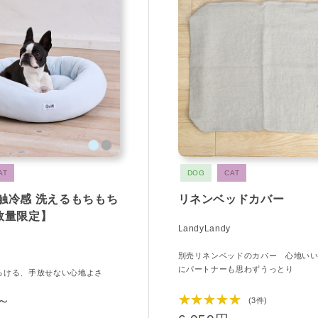
AT
DOG
CAT
 接触冷感 洗えるもちもち
リネンベッドカバー
数量限定】
LandyLandy
別売リネンベッドのカバー 心地い
にパートナーも思わずうっとり
ろける、手放せない心地よさ
★★★★★
円～
(3件)