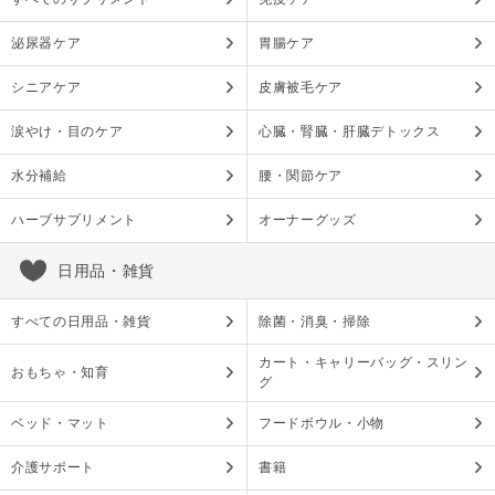
泌尿器ケア
胃腸ケア
シニアケア
皮膚被毛ケア
涙やけ・目のケア
心臓・腎臓・肝臓デトックス
水分補給
腰・関節ケア
ハーブサプリメント
オーナーグッズ
日用品・雑貨
すべての日用品・雑貨
除菌・消臭・掃除
カート・キャリーバッグ・スリン
おもちゃ・知育
グ
ベッド・マット
フードボウル・小物
介護サポート
書籍