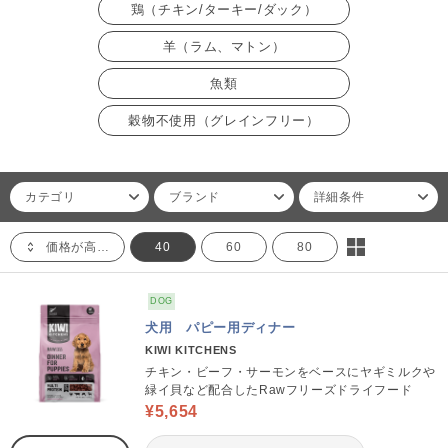
鶏（チキン/ターキー/ダック）
羊（ラム、マトン）
魚類
穀物不使用（グレインフリー）
カテゴリ
ブランド
詳細条件
価格が高い順
40
60
80
DOG
犬用 パピー用ディナー
KIWI KITCHENS
チキン・ビーフ・サーモンをベースにヤギミルクや
緑イ貝など配合したRawフリーズドライフード
¥5,654