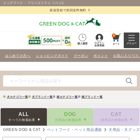
ドッグフード・ フリーズドライ ページ1
新規登録で初回送料無料
0
ログイン
メニュー
購入履歴
カート
会員登録
はじめての方へ
ショッピングガイド
クーポン
ポイント
お気に入りリス
犬カテゴリ一覧
犬ブランド一覧
猫カテゴリ一覧
猫ブランド一覧
ALL
DOG
CAT
すべての検索結果
犬用品の検索結果
猫用品の検索結果
GREEN DOG & CAT
ペットフード・ペット用品通販
犬用品・犬グッ