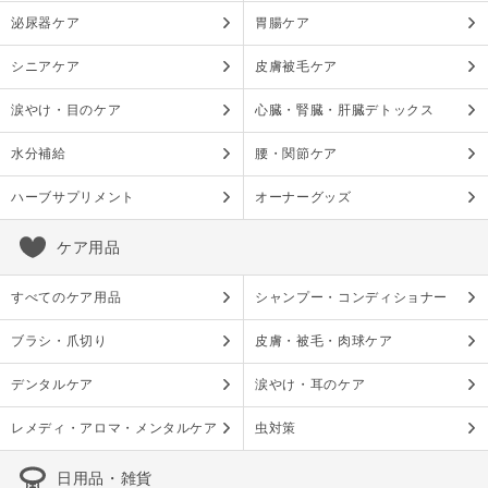
泌尿器ケア
胃腸ケア
シニアケア
皮膚被毛ケア
涙やけ・目のケア
心臓・腎臓・肝臓デトックス
水分補給
腰・関節ケア
ハーブサプリメント
オーナーグッズ
ケア用品
すべてのケア用品
シャンプー・コンディショナー
ブラシ・爪切り
皮膚・被毛・肉球ケア
デンタルケア
涙やけ・耳のケア
レメディ・アロマ・メンタルケア
虫対策
日用品・雑貨