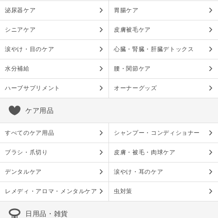
泌尿器ケア
胃腸ケア
シニアケア
皮膚被毛ケア
涙やけ・目のケア
心臓・腎臓・肝臓デトックス
水分補給
腰・関節ケア
ハーブサプリメント
オーナーグッズ
ケア用品
すべてのケア用品
シャンプー・コンディショナー
ブラシ・爪切り
皮膚・被毛・肉球ケア
デンタルケア
涙やけ・耳のケア
レメディ・アロマ・メンタルケア
虫対策
日用品・雑貨