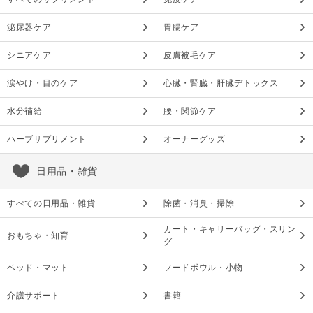
泌尿器ケア
胃腸ケア
シニアケア
皮膚被毛ケア
涙やけ・目のケア
心臓・腎臓・肝臓デトックス
水分補給
腰・関節ケア
ハーブサプリメント
オーナーグッズ
日用品・雑貨
すべての日用品・雑貨
除菌・消臭・掃除
カート・キャリーバッグ・スリン
おもちゃ・知育
グ
ベッド・マット
フードボウル・小物
介護サポート
書籍