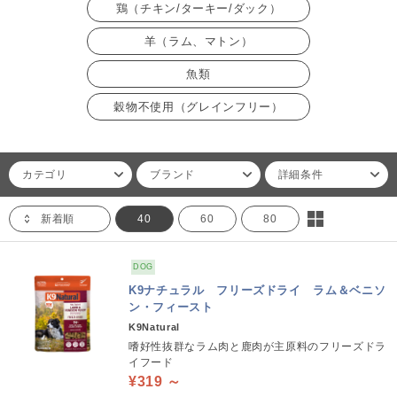
鶏（チキン/ターキー/ダック）
羊（ラム、マトン）
魚類
穀物不使用（グレインフリー）
カテゴリ
ブランド
詳細条件
新着順
40
60
80
DOG
K9ナチュラル フリーズドライ ラム＆ベニソ
ン・フィースト
K9Natural
嗜好性抜群なラム肉と鹿肉が主原料のフリーズドラ
イフード
¥319 ～