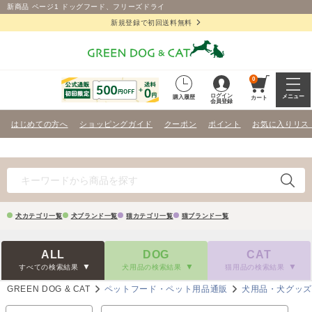
新商品 ページ1 ドッグフード、フリーズドライ
新規登録で初回送料無料
0
ログイン
メニュー
購入履歴
カート
会員登録
はじめての方へ
ショッピングガイド
クーポン
ポイント
お気に入りリス
犬カテゴリ一覧
犬ブランド一覧
猫カテゴリ一覧
猫ブランド一覧
ALL
DOG
CAT
すべての検索結果
犬用品の検索結果
猫用品の検索結果
GREEN DOG & CAT
ペットフード・ペット用品通販
犬用品・犬グッ