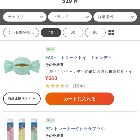
519
件
カテゴリ
ブランド
詳細条件
価格が低い順
40
60
80
DOG
FAD+ トリーツトイ キャンディ
その他厳選
可愛らしいキャンディの形に心弾む布製知育トイ
¥660
★★★★★
(10件)
カートに入れる
商品比較リスト
DOG
デントレーナーやわらかブラシ
その他厳選