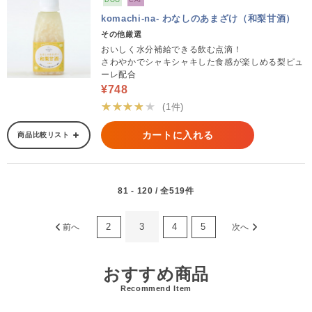
DOG
CAT
komachi-na- わなしのあまざけ（和梨甘酒）
その他厳選
おいしく水分補給できる飲む点滴！
さわやかでシャキシャキした食感が楽しめる梨ピュ
ーレ配合
¥748
★★★★★
(1件)
カートに入れる
商品比較リスト
81 - 120 / 全519件
2
3
4
5
前へ
次へ
おすすめ商品
Recommend Item