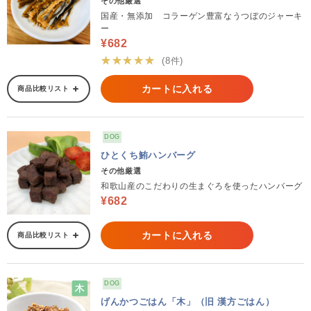
その他厳選
国産・無添加 コラーゲン豊富なうつぼのジャーキ
ー
¥682
★★★★★
(8件)
カートに入れる
商品比較リスト
DOG
ひとくち鮪ハンバーグ
その他厳選
和歌山産のこだわりの生まぐろを使ったハンバーグ
¥682
カートに入れる
商品比較リスト
DOG
げんかつごはん「木」（旧 漢方ごはん）