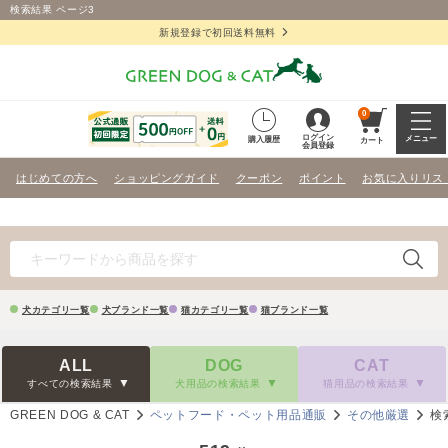
検索結果 ページ3
新規登録で初回送料無料
0
ログイン
メニュー
購入履歴
カート
会員登録
はじめての方へ
ショッピングガイド
クーポン
ポイント
お気に入りリス
犬カテゴリ一覧
犬ブランド一覧
猫カテゴリ一覧
猫ブランド一覧
ALL
DOG
CAT
すべての検索結果
犬用品の検索結果
猫用品の検索結果
GREEN DOG & CAT
ペットフード・ペット用品通販
その他厳選
検