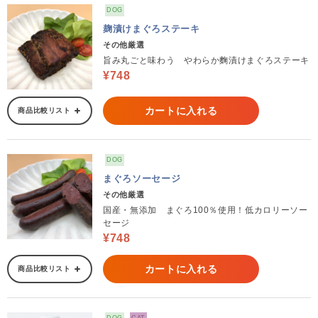
DOG
麹漬けまぐろステーキ
その他厳選
旨み丸ごと味わう やわらか麴漬けまぐろステーキ
¥748
カートに入れる
商品比較リスト
DOG
まぐろソーセージ
その他厳選
国産・無添加 まぐろ100％使用！低カロリーソー
セージ
¥748
カートに入れる
商品比較リスト