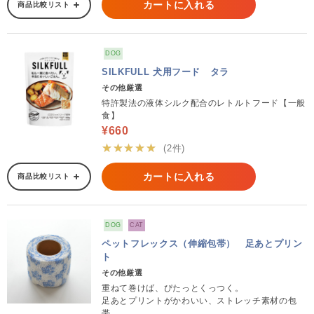
カートに入れる
商品比較リスト
DOG
SILKFULL 犬用フード タラ
その他厳選
特許製法の液体シルク配合のレトルトフード【一般
食】
¥660
★★★★★
(2件)
カートに入れる
商品比較リスト
DOG
CAT
ペットフレックス（伸縮包帯） 足あとプリン
ト
その他厳選
重ねて巻けば、ぴたっとくっつく。
足あとプリントがかわいい、ストレッチ素材の包
帯。