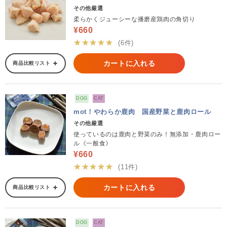
その他厳選
柔らかくジューシーな播磨産鶏肉の角切り
¥660
★★★★★
(6件)
カートに入れる
商品比較リスト
DOG
CAT
mot！やわらか鹿肉 国産野菜と鹿肉ロール
その他厳選
使っているのは鹿肉と野菜のみ！無添加・鹿肉ロー
ル《一般食》
¥660
★★★★★
(11件)
カートに入れる
商品比較リスト
DOG
CAT