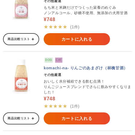
その他厳選
もち米と米麹だけでつくった栄養のめぐみ
ノンアルコール、砂糖不使用、無添加の犬用甘酒
¥748
★★★★★
(1件)
カートに入れる
商品比較リスト
DOG
CAT
komachi-na- りんごのあまざけ（林檎甘酒）
その他厳選
おいしく水分補給できる飲む点滴！
りんごジュースブレンドでさらに飲みやすくなりま
した！
¥748
★★★★★
(1件)
カートに入れる
商品比較リスト