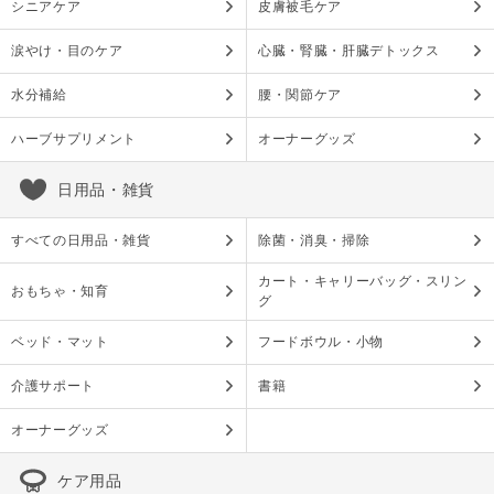
シニアケア
皮膚被毛ケア
涙やけ・目のケア
心臓・腎臓・肝臓デトックス
水分補給
腰・関節ケア
ハーブサプリメント
オーナーグッズ
日用品・雑貨
すべての日用品・雑貨
除菌・消臭・掃除
カート・キャリーバッグ・スリン
おもちゃ・知育
グ
ベッド・マット
フードボウル・小物
介護サポート
書籍
オーナーグッズ
ケア用品