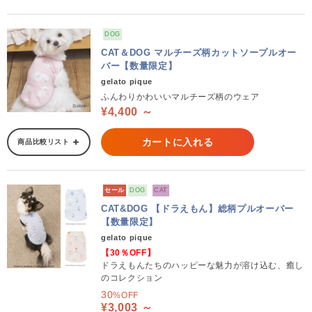
DOG
CAT＆DOG マルチーズ柄カットソープルオー
バー【数量限定】
gelato pique
ふんわりかわいいマルチーズ柄のウェア
¥4,400 ～
カートに入れる
商品比較リスト
セール
DOG
CAT
CAT&DOG 【ドラえもん】総柄プルオーバー
【数量限定】
gelato pique
【30％OFF】
ドラえもんたちのハッピーな魅力が溶け込む、癒し
のコレクション
30
%OFF
¥3,003 ～