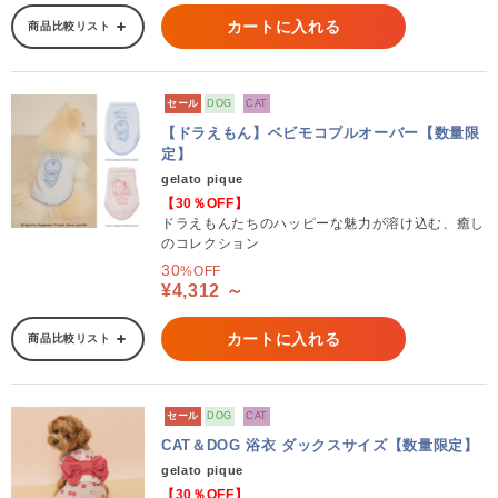
カートに入れる
商品比較リスト
セール
DOG
CAT
【ドラえもん】ベビモコプルオーバー【数量限
定】
gelato pique
【30％OFF】
ドラえもんたちのハッピーな魅力が溶け込む、癒し
のコレクション
30
%OFF
¥4,312 ～
カートに入れる
商品比較リスト
セール
DOG
CAT
CAT＆DOG 浴衣 ダックスサイズ【数量限定】
gelato pique
【30％OFF】