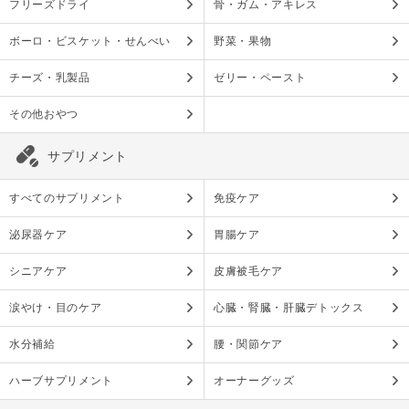
フリーズドライ
骨・ガム・アキレス
ボーロ・ビスケット・せんべい
野菜・果物
チーズ・乳製品
ゼリー・ペースト
その他おやつ
サプリメント
すべてのサプリメント
免疫ケア
泌尿器ケア
胃腸ケア
シニアケア
皮膚被毛ケア
涙やけ・目のケア
心臓・腎臓・肝臓デトックス
水分補給
腰・関節ケア
ハーブサプリメント
オーナーグッズ