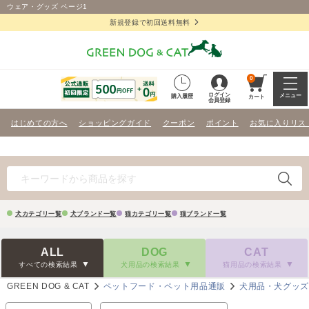
ウェア・グッズ ページ1
新規登録で初回送料無料
0
ログイン
メニュー
購入履歴
カート
会員登録
はじめての方へ
ショッピングガイド
クーポン
ポイント
お気に入りリス
犬カテゴリ一覧
犬ブランド一覧
猫カテゴリ一覧
猫ブランド一覧
ALL
DOG
CAT
すべての検索結果
犬用品の検索結果
猫用品の検索結果
GREEN DOG & CAT
ペットフード・ペット用品通販
犬用品・犬グッ