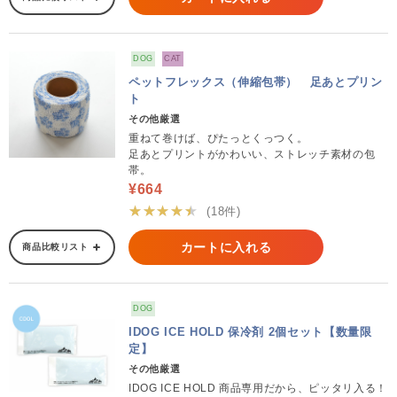
DOG
CAT
ペットフレックス（伸縮包帯） 足あとプリン
ト
その他厳選
重ねて巻けば、ぴたっとくっつく。
足あとプリントがかわいい、ストレッチ素材の包
帯。
¥664
★★★★★
(18件)
カートに入れる
商品比較リスト
DOG
IDOG ICE HOLD 保冷剤 2個セット【数量限
定】
その他厳選
IDOG ICE HOLD 商品専用だから、ピッタリ入る！