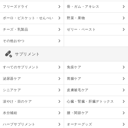
フリーズドライ
骨・ガム・アキレス
ボーロ・ビスケット・せんべい
野菜・果物
チーズ・乳製品
ゼリー・ペースト
その他おやつ
サプリメント
すべてのサプリメント
免疫ケア
泌尿器ケア
胃腸ケア
シニアケア
皮膚被毛ケア
涙やけ・目のケア
心臓・腎臓・肝臓デトックス
水分補給
腰・関節ケア
ハーブサプリメント
オーナーグッズ