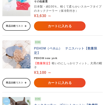
その他厳選
日本製・綿100％。軽くて柔らかいスカーフタイプ
のネッククーラー（保冷剤付き）
¥3,630 ～
カートに入れる
商品比較リスト
DOG
PEHOM（ペホム） テニスハット【数量限
定】
PEHOM new york
【数量限定】
軽いのにしっかりフィット。犬用の帽
子
¥3,100 ～
カートに入れる
商品比較リスト
DOG