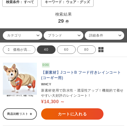
検索条件： すべて
キーワード： ウェア・グッズ
検索結果
29
件
カテゴリ
ブランド
詳細条件
価格が高い順
40
60
80
DOG
【新素材】JコートB フード付きレインコート
(コーギー用)
WHCY
新素材使用で防水性・透湿性アップ！機能的で着せ
やすい大好評のレインコート！
¥14,300 ～
カートに入れる
商品比較リスト