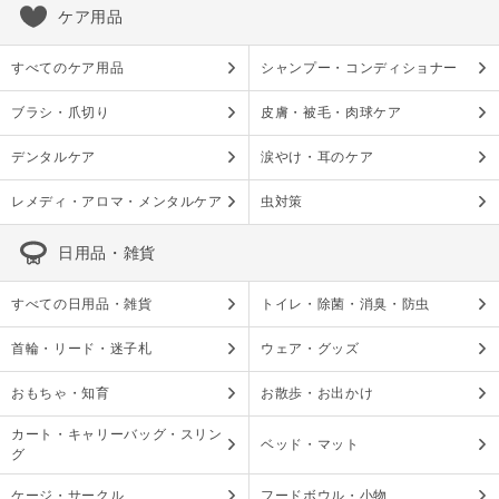
ケア用品
すべてのケア用品
シャンプー・コンディショナー
ブラシ・爪切り
皮膚・被毛・肉球ケア
デンタルケア
涙やけ・耳のケア
レメディ・アロマ・メンタルケア
虫対策
日用品・雑貨
すべての日用品・雑貨
トイレ・除菌・消臭・防虫
首輪・リード・迷子札
ウェア・グッズ
おもちゃ・知育
お散歩・お出かけ
カート・キャリーバッグ・スリン
ベッド・マット
グ
ケージ・サークル
フードボウル・小物