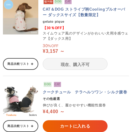
セール
DOG
CAT
CAT＆DOG ストライプ柄Coolingプルオーバ
ー ダックスサイズ【数量限定】
gelato pique
【30％OFF】
スイムウェア風のデザインがかわいい犬用冷感ウェ
ア【ダックス用】
30
%OFF
¥3,157 ～
商品比較リスト
現在、購入不可
DOG
CAT
クークチュール テラヘルツワン・シルク腹巻
その他厳選
伸びが良く、履かせやすい機能性腹巻
¥4,400 ～
カートに入れる
商品比較リスト