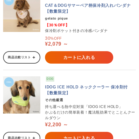
CAT＆DOGサマーベア柄保冷剤入れバンダナ
【数量限定】
gelato pique
【30％OFF】
保冷剤ポケット付きの冷感バンダナ
30
%OFF
¥2,079 ～
カートに入れる
商品比較リスト
DOG
IDOG ICE HOLD ネッククーラー 保冷剤付
【数量限定】
その他厳選
持ち運べる熱中症対策「IDOG ICE HOLD」
かぶるだけの簡単装着！魔法瓶効果でとことんクー
ルダウン
¥2,200 ～
カートに入れる
商品比較リスト