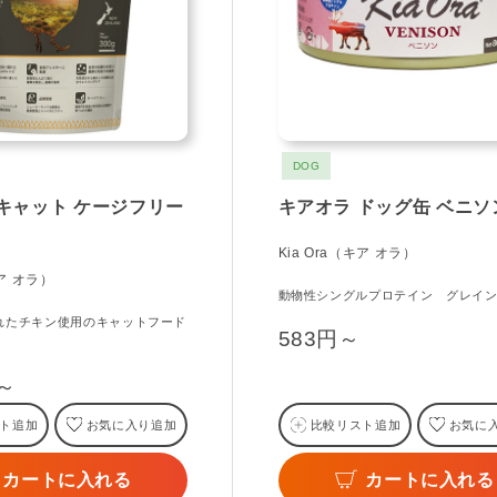
DOG
キャット ケージフリー
キアオラ ドッグ缶 ベニソ
Kia Ora（キア オラ）
キア オラ）
動物性シングルプロテイン グレイ
れたチキン使用のキャットフード
583円～
）
円～
ト追加
お気に入り追加
比較リスト追加
お気に
カートに入れる
カートに入れる