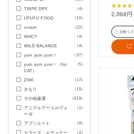
★★★★
TRIPE DRY
（4）
2,068
UFUFU FOOD
（10）
uniam
（22）
比較リス
WHCY
（4）
WILD BALANCE
（4）
yum yum yum！
（37）
yum yum yum！（for
（5）
CAT）
ZIWI
（17）
きなり
（15）
その他厳選
（519）
アニマルアーユルヴェ
（1）
ーダ
アブソルート
（8）
カラーズ・エデュケー
（2）