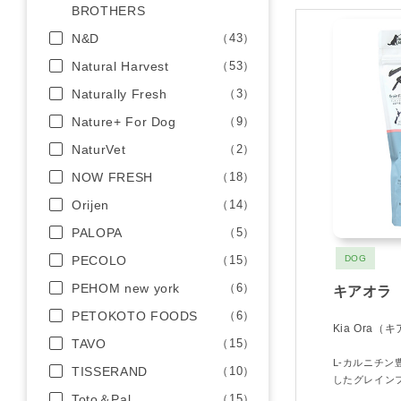
BROTHERS
N&D
（43）
Natural Harvest
（53）
Naturally Fresh
（3）
Nature+ For Dog
（9）
NaturVet
（2）
NOW FRESH
（18）
Orijen
（14）
PALOPA
（5）
PECOLO
（15）
DOG
PEHOM new york
（6）
キアオラ 
PETOKOTO FOODS
（6）
Kia Ora（
TAVO
（15）
L-カルニチ
TISSERAND
（10）
したグレイン
Toto＆Pal
（15）