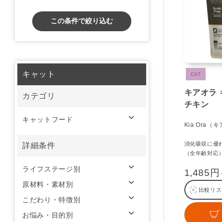
この条件で絞り込む
キャット
CAT
キアオラ 
カテゴリ
チキン
キャットフード
Kia Ora（
消化吸収に優
詳細条件
（全年齢対応
ライフステージ別
1,485
原材料・素材別
比較リス
こだわり・特徴別
お悩み・目的別