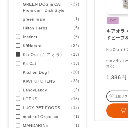
GREEN DOG & CAT
（22）
Premium Dish Style
green mam
（1）
CAT
Hilton Herbs
（6）
キアオラ 
Instinct
（6）
ドビーフ
K9Natural
（24）
Kia Ora（
Kia Ora（キア オラ）
（13）
牛肉と牛レバ
Kit Cat
（35）
対応）
Kitchen Dog！
（20）
1,386
KIWI KITCHENS
（33）
LandyLandy
（2）
比較リス
LOTUS
（15）
LUCY PET FOODS
（12）
made of Organics
（1）
MANDARINE
（1）