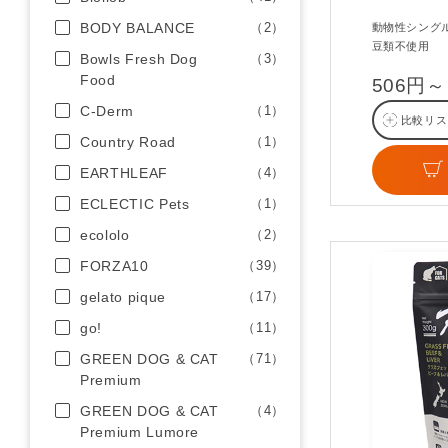
BODY BALANCE
（2）
動物性シング
豆類不使用
Bowls Fresh Dog
（3）
Food
506円～
C-Derm
（1）
比較リス
Country Road
（1）
EARTHLEAF
（4）
ECLECTIC Pets
（1）
ecololo
（2）
FORZA10
（39）
gelato pique
（17）
go!
（11）
GREEN DOG & CAT
（71）
Premium
GREEN DOG & CAT
（4）
Premium Lumore