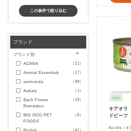
この条件で絞り込む
ブランド
ブランド別
ACANA
（21）
Animal Essentials
（17）
animonda
（98）
Aukatz
（1）
DOG
Bach Flower
（18）
Remedies
キアオラ 
BIG DOG PET
（6）
ドビーフ
FOODS
Kia Ora（
Bioliob
（41）