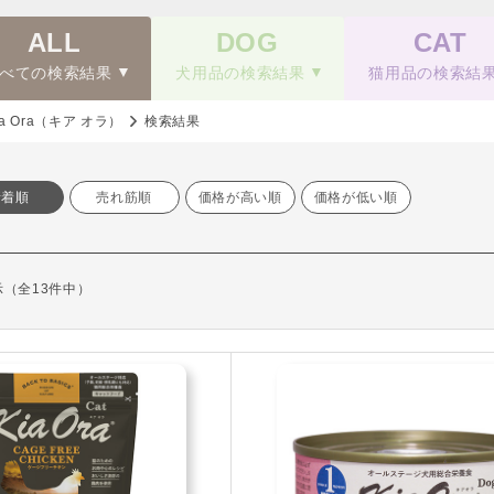
ALL
DOG
CAT
べての検索結果
犬用品の検索結果
猫用品の検索結
ia Ora（キア オラ）
検索結果
新着順
売れ筋順
価格が高い順
価格が低い順
表示（全13件中）