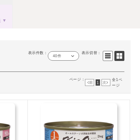
果
表示件数：
表示切替：
40件
ページ：
全1ペ
1
前
次
ージ