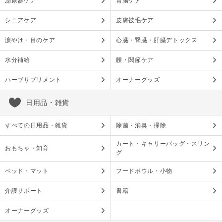
泌尿器ケア
胃腸ケア
シニアケア
皮膚被毛ケア
涙やけ・目のケア
心臓・腎臓・肝臓デトックス
水分補給
腰・関節ケア
ハーブサプリメント
オーナーグッズ
日用品・雑貨
すべての日用品・雑貨
除菌・消臭・掃除
カート・キャリーバッグ・スリン
おもちゃ・知育
グ
ベッド・マット
フードボウル・小物
介護サポート
書籍
オーナーグッズ