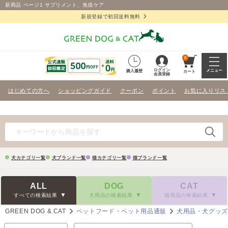
新商品 ページ1 サプリメント、免疫ケア
新規登録で初回送料無料
0
ログイン
メニュー
購入履歴
カート
会員登録
はじめての方へ
ショッピングガイド
クーポン
ポイント
お気に入りリス
犬カテゴリ一覧
犬ブランド一覧
猫カテゴリ一覧
猫ブランド一覧
ALL
DOG
CAT
すべての検索結果
犬用品の検索結果
猫用品の検索結果
GREEN DOG & CAT
ペットフード・ペット用品通販
犬用品・犬グッ