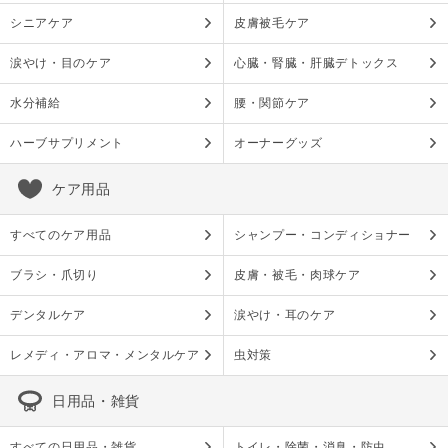
シニアケア
皮膚被毛ケア
涙やけ・目のケア
心臓・腎臓・肝臓デトックス
水分補給
腰・関節ケア
ハーブサプリメント
オーナーグッズ
ケア用品
すべてのケア用品
シャンプー・コンディショナー
ブラシ・爪切り
皮膚・被毛・肉球ケア
デンタルケア
涙やけ・耳のケア
レメディ・アロマ・メンタルケア
虫対策
日用品・雑貨
すべての日用品・雑貨
トイレ・除菌・消臭・防虫