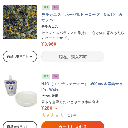
DOG
CAT
テラカニス ハーバルヒーローズ No.10 カ
サノバ
テラカニス
セクシャルバランスの維持に。心と体に恵みもたら
すハーバルサプリ
¥3,960
商品比較リスト
現在、購入不可
DOG
CAT
H4O（エイチフォーオー） -600mv水素結合水
Pet Water
その他厳選
若さを意識したいときの水素結合水
¥286 ～
★★★★★
(11件)
カートに入れる
商品比較リスト