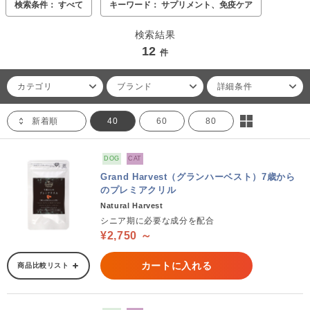
検索条件： すべて
キーワード： サプリメント、免疫ケア
検索結果
12
件
カテゴリ
ブランド
詳細条件
新着順
40
60
80
DOG
CAT
Grand Harvest（グランハーベスト）7歳から
のプレミアクリル
Natural Harvest
シニア期に必要な成分を配合
¥2,750 ～
カートに入れる
商品比較リスト