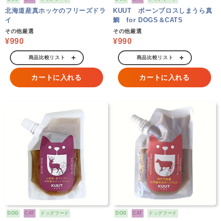
北海道産真ホッケのフリーズドラ
KUUT ボーンブロスしまうら真
イ
鯛 for DOGS＆CATS
その他厳選
その他厳選
¥990
¥990
商品比較リスト
商品比較リスト
カートに入れる
カートに入れる
DOG
CAT
ドッグフード
DOG
CAT
ドッグフード