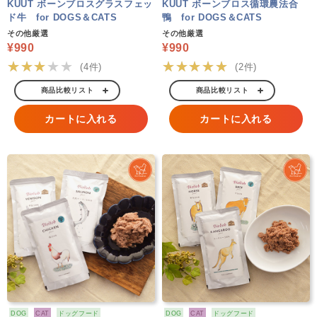
KUUT ボーンブロスグラスフェッ
KUUT ボーンブロス循環農法合
ド牛 for DOGS＆CATS
鴨 for DOGS＆CATS
その他厳選
その他厳選
¥990
¥990
★★★★★
★★★★★
(4件)
(2件)
商品比較リスト
商品比較リスト
カートに入れる
カートに入れる
DOG
CAT
ドッグフード
DOG
CAT
ドッグフード