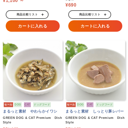
¥1,100 ～
¥690
商品比較リスト
商品比較リスト
カートに入れる
カートに入れる
セール
DOG
CAT
ドッグフード
セール
DOG
CAT
ドッグフード
まるっと素材 やわらかイワシ
まるっと素材 しっとり豚レバー
GREEN DOG & CAT Premium Dish
GREEN DOG & CAT Premium Dish
Style
Style