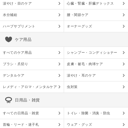
涙やけ・目のケア
心臓・腎臓・肝臓デトックス
水分補給
腰・関節ケア
ハーブサプリメント
オーナーグッズ
ケア用品
すべてのケア用品
シャンプー・コンディショナー
ブラシ・爪切り
皮膚・被毛・肉球ケア
デンタルケア
涙やけ・耳のケア
レメディ・アロマ・メンタルケア
虫対策
日用品・雑貨
すべての日用品・雑貨
トイレ・除菌・消臭・防虫
首輪・リード・迷子札
ウェア・グッズ