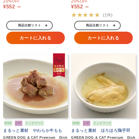
20
20
%OFF
%OFF
¥552 ～
¥552 ～
★★★★★
(1件)
商品比較リスト
商品比較リスト
カートに入れる
カートに入れる
DOG
CAT
ドッグフード
DOG
CAT
ドッグフード
まるっと素材 やわらか牛もも
まるっと素材 ほろほろ鶏手羽
GREEN DOG & CAT Premium Dish
GREEN DOG & CAT Premium Dish