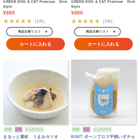
GREEN DOG & CAT Premium Dish
GREEN DOG & CAT Premium Dish
Style
Style
¥690
¥690
★★★★★
★★★★★
(1件)
(3件)
商品比較リスト
商品比較リスト
カートに入れる
カートに入れる
DOG
CAT
ドッグフード
DOG
CAT
ドッグフード
まるっと素材 うまみカツオ
KUUT ボーンブロス平飼いダチョ