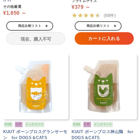
プライムケイズ
¥379 ～
その他厳選
¥1,650 ～
★★★★★
(68件)
商品比較リスト
商品比較リスト
カートに入れる
現在、購入不可
DOG
CAT
ドッグフード
DOG
CAT
ドッグフード
KUUT ボーンブロスグランサーモ
KUUT ボーンブロス神山鶏 for
ン for DOGS＆CATS
DOGS＆CATS