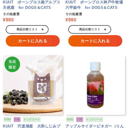
KUUT ボーンブロス南アルプス
KUUT ボーンブロス神戸牛牧場
天然鹿 for DOGS＆CATS
六甲姫牛 for DOGS＆CATS
その他厳選
その他厳選
¥990
¥990
商品比較リスト
商品比較リスト
カートに入れる
カートに入れる
DOG
CAT
ドッグフード
DOG
CAT
ドッグフード
KUUT 宍道湖産 大和しじみブ
アップルサイダービネガー（りん