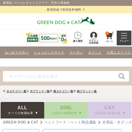
新商品 ページ1 キャットフード、手作り用食材
新規登録で初回送料無料
0
ログイン
メニュー
購入履歴
カート
会員登録
はじめての方へ
ショッピングガイド
クーポン
ポイント
お気に入りリス
犬カテゴリ一覧
犬ブランド一覧
猫カテゴリ一覧
猫ブランド一覧
ALL
DOG
CAT
すべての検索結果
犬用品の検索結果
猫用品の検索結果
GREEN DOG & CAT
ペットフード・ペット用品通販
犬用品・犬グッ