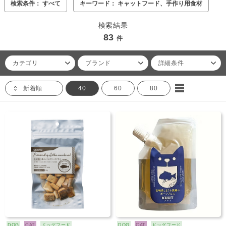
検索条件： すべて
キーワード： キャットフード、手作り用食材
検索結果
83
件
カテゴリ
ブランド
詳細条件
新着順
40
60
80
DOG
CAT
ドッグフード
DOG
CAT
ドッグフード