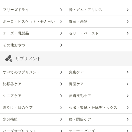
フリーズドライ
骨・ガム・アキレス
ボーロ・ビスケット・せんべい
野菜・果物
チーズ・乳製品
ゼリー・ペースト
その他おやつ
サプリメント
すべてのサプリメント
免疫ケア
泌尿器ケア
胃腸ケア
シニアケア
皮膚被毛ケア
涙やけ・目のケア
心臓・腎臓・肝臓デトックス
水分補給
腰・関節ケア
ハーブサプリメント
オーナーグッズ