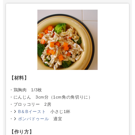
【材料】
・鶏胸肉 1/3枚
・にんじん 3cm分（1cm角の角切りに）
・ブロッコリー 2房
・
B＆Bイースト
小さじ1杯
・
ポンパドゥール
適宜
【作り方】