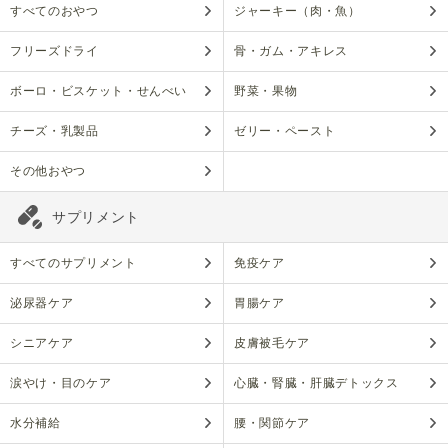
すべてのおやつ
ジャーキー（肉・魚）
フリーズドライ
骨・ガム・アキレス
ボーロ・ビスケット・せんべい
野菜・果物
チーズ・乳製品
ゼリー・ペースト
その他おやつ
サプリメント
すべてのサプリメント
免疫ケア
泌尿器ケア
胃腸ケア
シニアケア
皮膚被毛ケア
涙やけ・目のケア
心臓・腎臓・肝臓デトックス
水分補給
腰・関節ケア