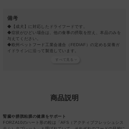
備考
◆【成犬】に対応したドライフードです。
◆症状がひどい場合は、他の食事の摂取を控え、本品のみを
与えてください。
◆欧州ペットフード工業会連合（FEDIAF）の定める栄養ガ
イドラインに沿って製造しています。
◆FORZA10アクティブシリーズは全てタンパク原料の制限
やタンパク加水分解処理を行い、フードに起因する食物アレ
ルギーや様々な健康問題に悩むペットの健康維持の為に開発
されています。
※加水分解とは…通常、摂食したたんぱく質は体内の消化器
官でそれぞれの臓器ごとの消化酵素によって消化され(細か
くなっていく)、アミノ酸になって体内に吸収されます。こ
商品説明
の体内の消化分解処理を原料段階で分解処理し、アミノ酸に
して腸管で吸収しやすく、その後血液中に入っても免疫反応
を抑制する原料処理を加水分解といいます。
腎臓や膀胱粘膜の健康をサポート
◆本品を使い症状の緩和が見られた後は、緩和状態を維持し
FORZA10のハート形の粒は「AFS（アクティブフレッシュシス
免疫力向上の為に
『デイリーベト 免疫ケア』
に切り替えて
テム）タブレット」と呼ばれていて、それぞれのフードの目的に