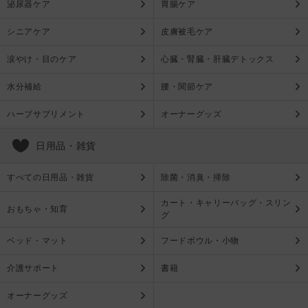
泌尿器ケア
胃腸ケア
シニアケア
皮膚被毛ケア
涙やけ・目のケア
心臓・腎臓・肝臓デトックス
水分補給
腰・関節ケア
ハーブサプリメント
オーナーグッズ
日用品・雑貨
すべての日用品・雑貨
除菌・消臭・掃除
カート・キャリーバッグ・スリン
おもちゃ・知育
グ
ベッド・マット
フードボウル・小物
介護サポート
書籍
オーナーグッズ