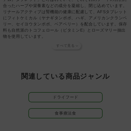
ください。
合ったハーブや栄養素などの成分を凝縮し、閉じ込めています。
◆FORZA10ドライシリーズ 1.5kg以上の商品は、日本向け
リナールアクティブは腎機能の健康に配慮して、AFSタブレット
の輸出商品製造時に、輸送時の気圧変化による袋の破損を防
にフィトケミカル（ヤナギタンポポ、ハギ、アメリカンクランベ
止するため、メーカー製造段階で極小の気圧調整穴を開けて
リー、セイヨウタンポポ、ベアベリー）を配合しています。保存
います。この気圧調整穴による品質変化は製造時に計算され
料も自然派のトコフェロール（ビタミンE）とローズマリー抽出
たものであり、これによってパートナー（愛 犬）の健康を
物を使用しています。
損なうことはありません。ご安心ください。
※腎不全を予防する食事ではありません。使用方法は獣医師の指
◆AFSタブレットの色について・・・もともとのAFSタブレ
示に従ってください。
ットは白～灰色であり、時間経過によりドライフードから色
移りし、茶色に近づいていく傾向があります。白～茶色まで
腎臓病・心臓病に配慮した栄養バランス
色味のバラツキがありますが、品質には問題ありません。
慢性腎臓病に配慮してタンパク質（14％）とリン（0.28％）の
含有量を減らしています。タンパク質源には吸収の優れた加水分
【知っておいていただきたいこと】
関連している商品ジャンル
解された魚蛋白を使用しています。心臓病の場合はタンパク質を
当店では独自の安全基準を設け、原材料そのものの品質やパ
補うため、本品に肉や魚をトッピングすることをおすすめしま
ートナーへの安全性を確認できた商品だけを取り扱っていま
す。また、慢性腎臓病に伴う高血圧に配慮して、ナトリウム量を
す。
商品形状のバラつき
や
商品導入スタンス
について詳しく
ドライフード
抑えています（0.09％）この値は心臓病のパートナーにも推奨さ
は
こちら
をご覧ください。
れます。
【キャンセルについてご注意】
本商品はご注文タイミングやご注文内容によっては、購入履
食事療法食
食物アレルギーに配慮し、残留化学物質を排除
歴からのご注文キャンセル、修正を受け付けることができな
FORZA10を開発したセルジオ氏は、研究を重ねた結果、「たと
い場合がございます。
えヒューマングレードの食材であっても、促進剤や抗生物質など
(「発送予定日のお知らせメール」をお送りする前であれ