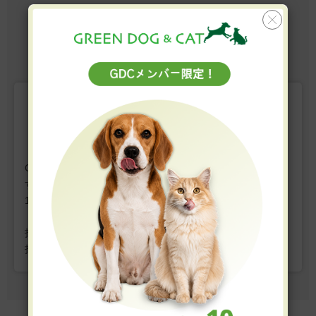
1-6 / 全107件
1
2
3
4
5
次へ
レビューを書く
GREEN DOG & CATではお客様の声を募集しておりま
す。
1件の投稿につき、
GDCポイントを10ポイントプレゼン
ト。
投稿にはお客様登録が必要です。ぜひマイページからご
投稿ください。