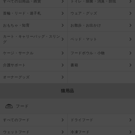
すべての日用品・雑貨
トイレ・除菌・消臭・防虫
首輪・リード・迷子札
ウェア・グッズ
おもちゃ・知育
お散歩・お出かけ
カート・キャリーバッグ・スリン
ベッド・マット
グ
ケージ・サークル
フードボウル・小物
介護サポート
書籍
オーナーグッズ
猫用品
フード
すべてのフード
ドライフード
ウェットフード
冷凍フード