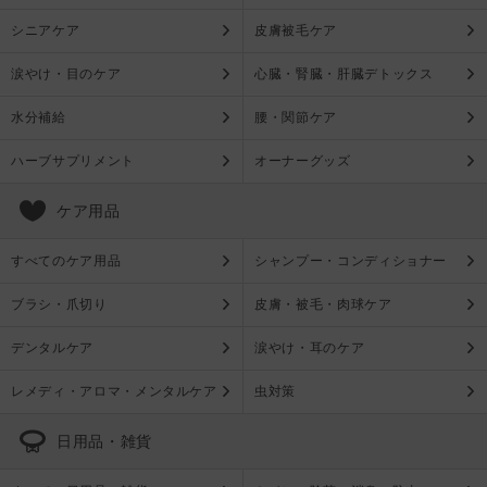
シニアケア
皮膚被毛ケア
涙やけ・目のケア
心臓・腎臓・肝臓デトックス
水分補給
腰・関節ケア
ハーブサプリメント
オーナーグッズ
ケア用品
すべてのケア用品
シャンプー・コンディショナー
ブラシ・爪切り
皮膚・被毛・肉球ケア
デンタルケア
涙やけ・耳のケア
レメディ・アロマ・メンタルケア
虫対策
日用品・雑貨