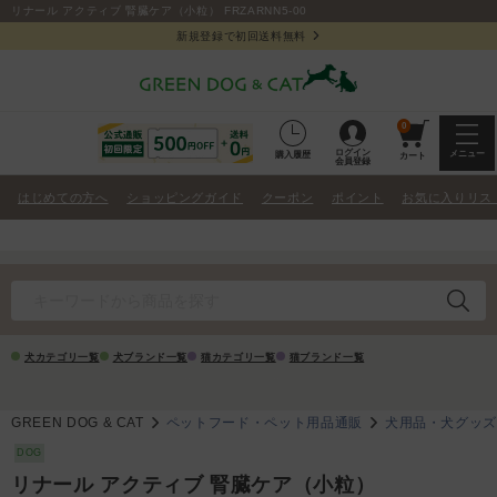
リナール アクティブ 腎臓ケア（小粒） FRZARNN5-00
新規登録で初回送料無料
0
ログイン
メニュー
購入履歴
カート
会員登録
はじめての方へ
ショッピングガイド
クーポン
ポイント
お気に入りリス
犬カテゴリ一覧
犬ブランド一覧
猫カテゴリ一覧
猫ブランド一覧
GREEN DOG & CAT
ペットフード・ペット用品通販
犬用品・犬グッ
DOG
リナール アクティブ 腎臓ケア（小粒）