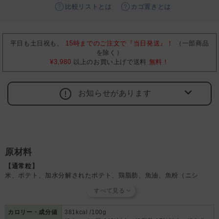
比較リストとは
カゴ置きとは
平日も土日祝も、
15時までのご注文で『当日発送』！
（一部商品
を除く）
¥3,980
以上のお買い上げで送料
無料！
お知らせがあります
原材料
【通常粒】
米、ポテト、加水分解されたポテト、鶏脂肪、魚油、魚粉（ニシ
ン）、ビートパルプ、ミネラル（カルシウム、リン、ナトリウム、カ
リウム、マグネシウム、亜鉛、鉄、セレン、ヨウ素、塩素、硫黄、
銅、マンガン）、BioMOS（マンナンオリゴ糖）、FOS（フラクトオ
リゴ糖）、ユッカシジゲラ、DLメチオニン、コリン、ビタミン（A、
カロリー・成分値
381kcal /100g