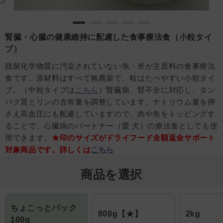
腎臓・心臓の健康維持に配慮した食事療法食（小粒タイ
プ）
残留化学物質に汚染されていない魚・米が主原料の食事療法
食です。原材料はすべて無農薬で、粒はたべやすい小粒タイ
プ。（中粒タイプは
こちら
）腎臓病、腎不全に対応し、タン
パク質とリンの含有量を調整しています。ナトリウム量を押
さえ高血圧にも配慮していますので、肉や魚をトッピングす
ることで、心臓病のパートナー（愛 犬）の療法食としても使
用できます。
★印のサイズがドライフード全額返金サポート
対象商品です。詳しくは
こちら
商品を選択
ちょこっとパック
800g【★】
2kg
100g