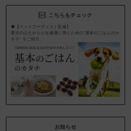
を与えられて育った動物には微量の化学物質が残っており、その
ば、メール・お電話・マイページにてご注文をキャンセルい
残留化学物質こそが、体の小さな犬や猫にとってアレルギーをは
ただけます。）
こちらもチェック
じめ大きなリスクとなりうる。」という結論に至りました。この
FORZA10は、“きれいなタンパク質源”として、残留化学物質に
◆【ペットフーディスト監修】
汚染されていない魚をベースに作られています。AFSタブレット
愛犬の心とからだを健康に導くための"基本のごはんのカ
の主原料の魚タンパクとポテトは、加水分解処理を行い、食物ア
タチ" をご紹介。
レルギーに配慮しています。
「FORZA10 アクティブシリーズ」 お悩み別ラインアップと選
び方は
こちら
をご覧ください。
＃返金保証キャンペーン
＃低リン・低タンパク質・低ナトリウム_成犬フード
＃低リン・低タンパク質・低ナトリウム_シニア犬フード
＃低リン・低マグネシウム_成犬フード
＃低リン・低マグネシウム_シニア犬フード
＃おトク100
お知らせ