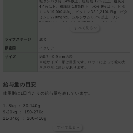
粗タンパク質 14%以上、粗脂肪 17%以上、粗灰分
D3、E、C、ナイアシン、ビオチン、B12、パントテン酸、B2、B6、
4.4%以下、粗繊維 1.9%以下、水分 9%以下、ビタ
葉酸、B1、ベータカロチン）、銅アミノ酸キレート、天然トコフェロ
ミンA 19,000UI/kg、ビタミンD3 1,210UI/kg、ビタ
ール（酸化防止剤）、ローズマリー抽出物（酸化防止剤）
ミンE 220mg/kg、カルシウム 0.7%以上、リン
【AFS粒】
0.28%以上、カリウム 0.7%以上、ナトリウム
加水分解された魚タンパク（タラ）、加水分解されたポテト、ミネラ
0.09%以上、マグネシウム 0.09%以上、Omega3
ル類（炭酸カルシウム、リン酸二塩基）、野菜エキス（ヤナギタンポ
1.62%、Omega6 2.02%、ヤナギタンポポ
ポ、ハギ、アメリカンクランベリー、セイヨウタンポポ、ベアベリ
759mg/kg 、ハギ 598mg/kg、アメリカンクランベ
ライフステージ
成犬
ー）
リー 381mg/kg、セイヨウタンポポ 241mg/kg、ベ
原産国
イタリア
アベリー 146mg/kg
サイズ
約0.7～0.9ｃｍの粒
※粒サイズ・形は目安です。ロットによって粒の大
きさや形に違いがあります。
給与量の目安
体重別に1日当たりの給与量を表しています。
1- 8kg ： 30-140g
9-20kg ： 150-270g
21-34kg ： 280-410g
35-50kg ： 420-540g