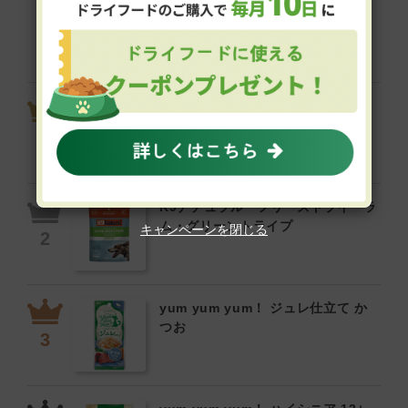
フードの高評価商品ランキング
Review Ranking
ビオリオーブ えらべるピュア 5
個セット（旧ヘルマン）
K9ナチュラル フリーズドライ ラ
ム・グリーントライプ
キャンペーンを閉じる
yum yum yum！ ジュレ仕立て か
つお