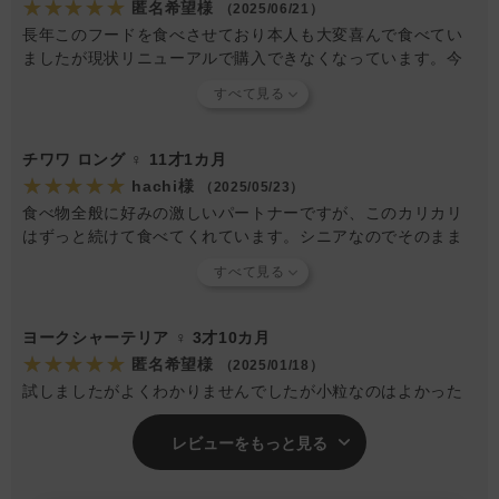
★★★★★
匿名希望様
（2025/06/21）
長年このフードを食べさせており本人も大変喜んで食べてい
ましたが現状リニューアルで購入できなくなっています。今
つなぎで別のフードを食べさせていますが食べが良くないの
で早めに再販を切望します！
チワワ ロング ♀ 11才1カ月
★★★★★
hachi様
（2025/05/23）
食べ物全般に好みの激しいパートナーですが、このカリカリ
はずっと続けて食べてくれています。シニアなのでそのまま
では固くて食べにくいようです。わが家では、「フリーズド
ライのムネ肉レバーミックス猫用」4〜5個を大さじ1のぬるま
湯に浸けてスープを作り、ふやけたものを細かく指で潰して
一緒に回しかけて出しています。このフードは水分を含んで
ヨークシャーテリア ♀ 3才10カ月
もすぐにべちゃっとしてしまうことがないので、食べるスピ
★★★★★
匿名希望様
（2025/01/18）
ードがそんなに早くはないわが家のパートナーでも、カリカ
試しましたがよくわかりませんでしたが小粒なのはよかった
リとフニャフニャの間の丁度いい食感を楽しんで食べてくれ
ているように思います。
レビューをもっと見る