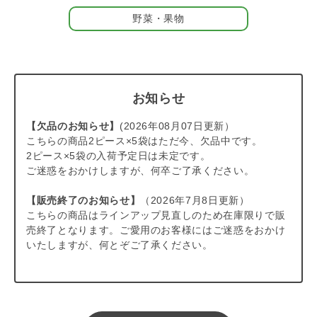
●しっとりやわらかジャーキー：
【ささみ】
、
【鹿肉】
、
【鮭】
の3種類
野菜・果物
●くちどけやわらかゼリー：
【りんご】
、
【もも】
、
【いちご】
の3種類
●しっとりつぶより素材：
【焼きささみ】
、
【鹿肉グリル】
、
【飴色りんご】
の3種類
お知らせ
パートナーの体調や好み、その日の気分に合わせてお選びくださ
いね。
【欠品のお知らせ】
(2026年08月07日更新）
こちらの商品2ピース×5袋はただ今、欠品中です。
＃202507
2ピース×5袋の入荷予定日は未定です。
＃HwBassort10000
ご迷惑をおかけしますが、何卒ご了承ください。
【販売終了のお知らせ】
（2026年7月8日更新）
こちらの商品はラインアップ見直しのため在庫限りで販
売終了となります。ご愛用のお客様にはご迷惑をおかけ
いたしますが、何とぞご了承ください。