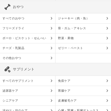
おやつ
すべてのおやつ
ジャーキー（肉・魚）
フリーズドライ
骨・ガム・アキレス
ボーロ・ビスケット・せんべい
野菜・果物
チーズ・乳製品
ゼリー・ペースト
その他おやつ
サプリメント
すべてのサプリメント
免疫ケア
泌尿器ケア
胃腸ケア
シニアケア
皮膚被毛ケア
涙やけ・目のケア
心臓・腎臓・肝臓デトックス