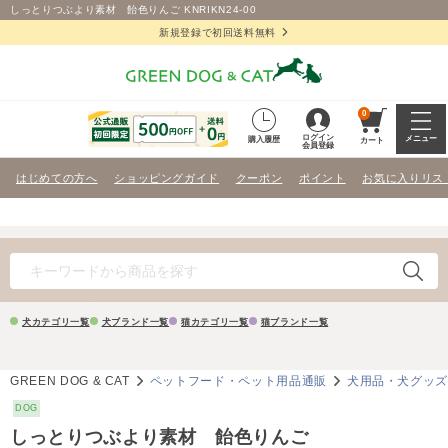
しっとりつぶより素材 飴色りんご KNRIKN24-00
新規登録で初回送料無料
0
ログイン
メニュー
購入履歴
カート
会員登録
はじめての方へ
ショッピングガイド
クーポン
ポイント
お気に入りリス
犬カテゴリ一覧
犬ブランド一覧
猫カテゴリ一覧
猫ブランド一覧
GREEN DOG & CAT
ペットフード・ペット用品通販
犬用品・犬グッ
DOG
しっとりつぶより素材 飴色りんご