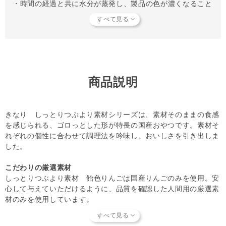
・時間の経過と共に水分が蒸発し、製品の色が濃くなること
があります。
・消化不良などパートナーの体調が変化した場合は、給与を
中断して獣医師にご相談ください。
・離乳前の幼犬には与えないでください。
・袋のフチや切り口で手を切らないようにご注意ください。
・喉につまらせないようご注意ください。
・高温多湿や直射日光を避け、常温で保管してください。
商品説明
・開封後は冷蔵庫で保管し、早めに使い切ってください。
・小児の手の届かない場所に保管してください。
きなり しっとりつぶより素材シリーズは、素材そのままの食感
【知っておいていただきたいこと】
を感じられる、ゴロっとした形が特長の国産おやつです。素材そ
当店では独自の安全基準を設け、原材料そのものの品質やパ
れぞれの個性に合わせて調理法を吟味し、おいしさを引き出しま
ートナーへの安全性を確認できた商品だけを取り扱っていま
した。
す。
商品形状のバラつき
や
商品導入スタンス
について詳しく
は
こちら
をご覧ください。
こだわりの厳選素材
しっとりつぶより素材 飴色りんごは国産りんごのみを使用。安
【キャンセルについてご注意】
心して与えていただけるように、品質を確認した人間用の厳選素
本商品はご注文タイミングやご注文内容によっては、購入履
材のみを使用しています。
歴からのご注文キャンセル、 修正を受け付けることができ
ない場合がございます。
素材のおいしさ、そのまま
(「発送予定日のお知らせメール」をお送りする前であれ