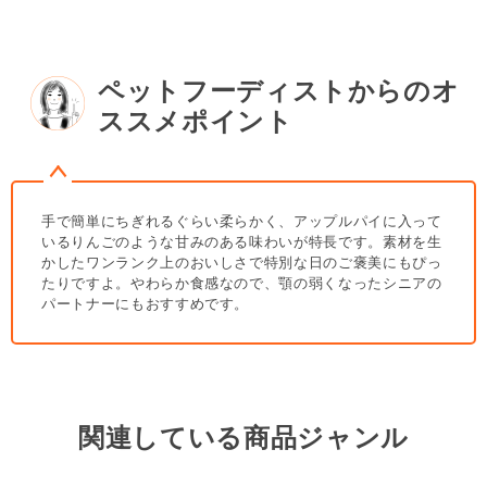
原材料は国産りんご、国産りんご果汁、クエン酸（酸化防止剤）
ば、メール・お電話・ マイページにてご注文をキャンセル
のみ。素材本来の味を楽しめるよう、砂糖・甘味料・香料・保存
いただけます。）
料・着色料は一切使用していません。
ペットフーディストからのオ
やわらか食感で食べやすい
ススメポイント
犬種や年齢を問わず多くのパートナー（愛 犬）に使ってほしい
という願いから、おいしさだけでなく、やわらかさのバランスに
もこだわって作りました。硬いおやつが苦手なパートナーにもお
すすめです。
手で簡単にちぎれるぐらい柔らかく、アップルパイに入って
いつでも開けたてのおいしさを
いるりんごのような甘みのある味わいが特長です。素材を生
小分けパックなので、毎回開けたてフレッシュなおいしさを楽し
かしたワンランク上のおいしさで特別な日のご褒美にもぴっ
たりですよ。やわらか食感なので、顎の弱くなったシニアの
んでいただけます。また必要な分だけ持ち運べるので、お散歩や
パートナーにもおすすめです。
旅行先のお供にもおすすめです。
『きなり』定番商品ラインアップ
きなりは、パートナーにもオーナー様にもおやつでしあわせな時
間を過ごしてほしい、そんな願いを込めてつくった国産の愛犬用
おやつです。素材のおいしさそのまんま。国産素材をたっぷり使
関連している商品ジャンル
ったジューシーな味わいを、国内工場からお届けします。