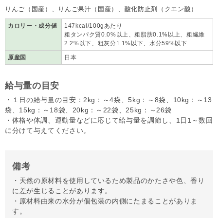
りんご（国産）、りんご果汁（国産）、酸化防止剤（クエン酸）
カロリー・成分値
147kcal/100gあたり
粗タンパク質0.0%以上、粗脂肪0.1%以上、粗繊維
2.2%以下、粗灰分1.1%以下、水分59%以下
原産国
日本
給与量の目安
・１日の給与量の目安：2kg：～4袋、5kg：～8袋、10kg：～13
袋、15kg：～18袋、20kg：～22袋、25kg：～26袋
・体格や体調、運動量などに応じて給与量を調節し、1日1～数回
に分けて与えてください。
備考
・天然の原材料を使用しているため製品のかたさや色、香り
に差が生じることがあります。
・原材料由来の水分が個包装の内側にたまることがありま
す。