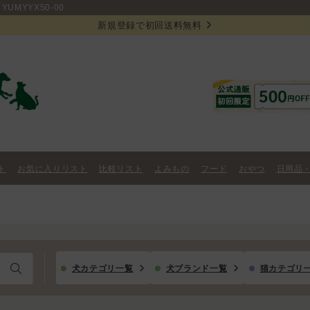
YUMYYX50-00
新規登録で初回送料無料
ト
お気に入りリスト
比較リスト
よみもの
フード
おやつ
日用品
犬カテゴリ一覧
犬ブランド一覧
猫カテゴリ