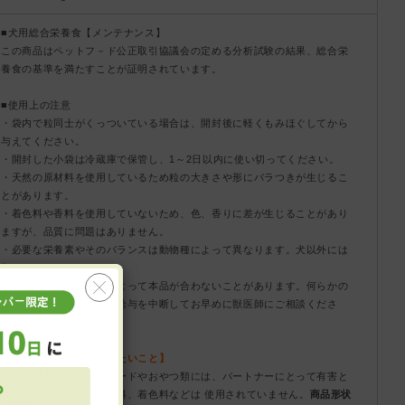
■犬用総合栄養食【メンテナンス】
この商品はペットフ－ド公正取引協議会の定める分析試験の結果、総合栄
養食の基準を満たすことが証明されています。
■使用上の注意
・袋内で粒同士がくっついている場合は、開封後に軽くもみほぐしてから
与えてください。
・開封した小袋は冷蔵庫で保管し、1～2日以内に使い切ってください。
・天然の原材料を使用しているため粒の大きさや形にバラつきが生じるこ
とがあります。
・着色料や香料を使用していないため、色、香りに差が生じることがあり
ますが、品質に問題はありません。
・必要な栄養素やそのバランスは動物種によって異なります。犬以外には
与えないでください。
・稀に犬の体調や体質によって本品が合わないことがあります。何らかの
異常に気付かれた時は、給与を中断してお早めに獣医師にご相談くださ
い。
【知っておいていただきたいこと】
当店で取り扱っているフードやおやつ類には、パートナーにとって有害と
なる合成保存料や人工香料、着色料などは 使用されていません。
商品形状