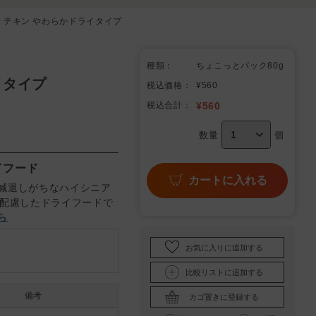
13+ チキン やわらかドライタイプ
種類：
ちょこっとパック80g
ライタイプ
税込価格：
¥560
税込合計：
¥
560
数量
個
イフード
カートに入れる
減退しがちなハイシニア
を配慮したドライフードで
ら
お気に入りに追加する
比較リストに追加する
備考
カゴ置きに登録する