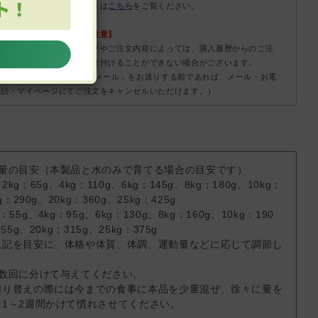
のバラつき
について詳しくは
こちら
をご覧ください。
【キャンセルについてご注意】
本商品はご注文タイミングやご注文内容によっては、購入履歴からのご注
文キャンセル、修正を受け付けることができない場合がございます。
(「発送予定日のお知らせメール」をお送りする前であれば、メール・お電
話・マイページにてご注文をキャンセルいただけます。）
与量の目安（本製品と水のみで育てる場合の目安です）
g：65g、4kg：110g、6kg：145g、8kg：180g、10kg：
g：290g、20kg：360g、25kg：425g
55g、4kg：95g、6kg：130g、8kg：160g、10kg：190
55g、20kg：315g、25kg：375g
上記を目安に、体格や体質、体調、運動量などに応じて調節し
。
～数回に分けて与えてください。
切り替えの際には今までの食事に本品を少量混ぜ、徐々に量を
1～2週間かけて慣れさせてください。