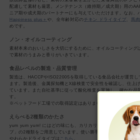
配慮して素材も厳選。メンテナンス（維持期／成犬期）用のAA
ニア期や成犬期のパートナーにも与えていただけます。なお、
Happiness plus＋
や、全年齢対応の
チキン ドライタイプ
、
馬肉
めです。
ノン・オイルコーティング
素材本来のおいしさを大切にするために、オイルコーティング
で素材のうまみと香りがいきています。
食品レベルの製造・品質管理
製造は、HACCPやISO22005を取得している食品会社が運
ます。製造後、金属探知機とX線検査で安全性を確認し、仕上
ています。また自社基準に従って酸化検査を実施し、確かな品
す。
※ペットフード工場での取得認定はありません。
えらべる2種類のかたさ
yum yum yum! にはどの味にも、カリカリ食感の「ドラ
プ」の2種類をご用意しています。使い勝手やパートナーの好
やわらかドライタイプは
こちら
。