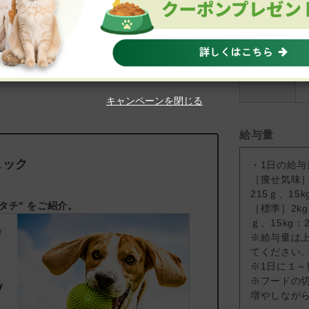
こちら
。
キャンペーンを閉じる
給与量
ェック
・1日の給
［痩せ気味］2k
215ｇ、15k
タチ" をご紹介。
［標準］2kg：
ｇ、15kg：2
※給与量は
てください
※1日に１
※フードの
増やしながら