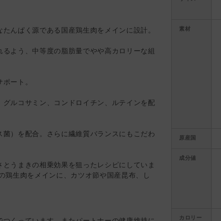
素材
なたんぱく源である国産鶏生肉をメインに設計。
れるよう、中等度の脂肪量でやや高カロリーな組
サポート。
、グルコサミン、コンドロイチン、ルテインを配
ス菌）を配合。さらに繊維質バランスにもこだわ
原産国
成分値
さとうまきの相乗効果を狙ったレシピにしていま
産の鶏生肉をメインに、カツオ節や国産昆布、し
カロリー
でつくっています。またパートナーの健康維持に