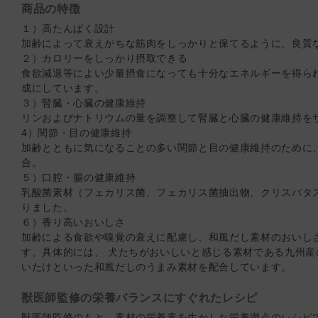
商品の特徴
１）高たんぱく設計
加齢によって衰えがちな筋肉をしっかりと保てるように、良質
２）カロリーをしっかり摂取できる
食欲減退等によい少量摂食になっても十分なエネルギーを得ら
成にしています。
３）腎臓・心臓の健康維持
リンおよびナトリウムの量を調整して腎臓と心臓の健康維持を
4）関節・目の健康維持
加齢とともに気になることの多い関節と目の健康維持のために
合。
５）口腔・腸の健康維持
乳酸菌素材（フェカリス菌、フェカリス菌抽出物、クリスパタ
りました。
６）香り高いおいしさ
加齢による食欲や嗅覚の衰えに配慮し、和風だし素材のおいし
す。具体的には、 犬たちがおいしいと感じる素材である九州
いたけといった和風だしのうまみ素材を配合しています。
獣医師監修の栄養バランスにすぐれたレシピ
獣医師監修のもと、素材の栄養素を生かした栄養満点のレシピ