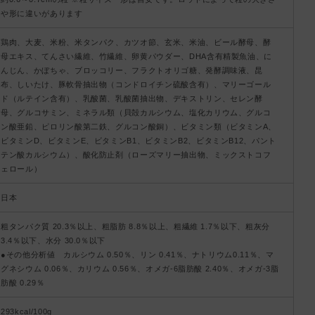
や形に違いがあります
鶏肉、大麦、米粉、米タンパク、カツオ節、玄米、米油、ビール酵母、酵
母エキス、てんさい繊維、竹繊維、卵黄パウダー、DHA含有精製魚油、に
んじん、かぼちゃ、ブロッコリー、フラクトオリゴ糖、発酵調味液、昆
布、しいたけ、豚軟骨抽出物（コンドロイチン硫酸含有）、マリーゴール
ド（ルテイン含有）、乳酸菌、乳酸菌抽出物、デキストリン、セレン酵
母、グルコサミン、ミネラル類（貝殻カルシウム、塩化カリウム、グルコ
ン酸亜鉛、ピロリン酸第二鉄、グルコン酸銅）、ビタミン類（ビタミンA、
ビタミンD、ビタミンE、ビタミンB1、ビタミンB2、ビタミンB12、パント
テン酸カルシウム）、酸化防止剤（ローズマリー抽出物、ミックストコフ
ェロール）
日本
粗タンパク質 20.3％以上、粗脂肪 8.8％以上、粗繊維 1.7％以下、粗灰分
3.4％以下、水分 30.0％以下
●その他分析値 カルシウム 0.50％、リン 0.41％、ナトリウム0.11％、マ
グネシウム 0.06％、カリウム 0.56％、オメガ‐6脂肪酸 2.40％、オメガ‐3脂
肪酸 0.29％
293kcal/100g