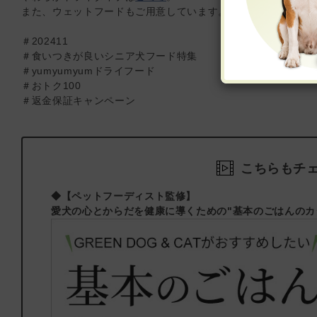
また、ウェットフードもご用意しています。ウェットフードは
＃202411
＃食いつきが良いシニア犬フード特集
＃yumyumyumドライフード
＃おトク100
＃返金保証キャンペーン
こちらもチ
◆【ペットフーディスト監修】
愛犬の心とからだを健康に導くための"基本のごはんのカ