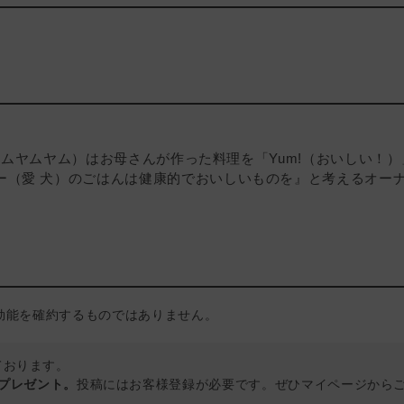
m！（ヤムヤムヤム）はお母さんが作った料理を「Yum!（おいし
ー（愛 犬）のごはんは健康的でおいしいものを』と考えるオー
効能を確約するものではありません。
しております。
トプレゼント。
投稿にはお客様登録が必要です。ぜひマイページから