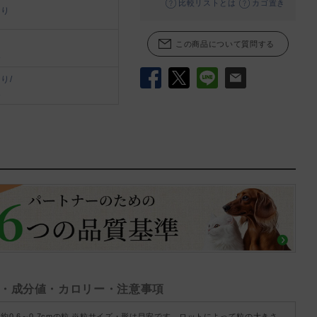
比較リストとは
カゴ置き
あり
この商品について質問する
象
り/
Facebook
X
LINE
メール
象
・成分値・カロリー・注意事項
約0.6～0.7cmの粒 ※粒サイズ・形は目安です。ロットによって粒の大きさ