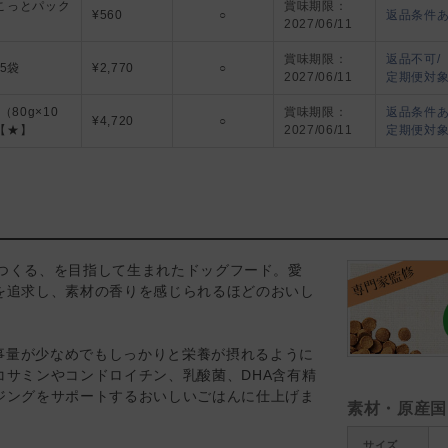
こっとパック
賞味期限：
¥560
○
返品条件
2027/06/11
YX51-00
賞味期限：
返品不可/
×5袋
¥2,770
○
2027/06/11
定期便対
YX52-00
g（80g×10
賞味期限：
返品条件あ
¥4,720
○
【★】
2027/06/11
定期便対
わせをつくる、を目指して生まれたドッグフード。愛
を追求し、素材の香りを感じられるほどのおいし
食事量が少なめでもしっかりと栄養が摂れるように
サミンやコンドロイチン、乳酸菌、DHA含有精
ジングをサポートするおいしいごはんに仕上げま
素材・原産国
サイズ