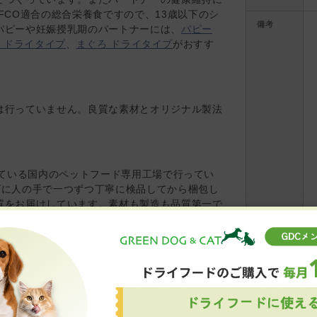
FCO適合の総合栄養食ですので、13歳以下のシ
備考
パピーや妊娠授乳期のパートナーには、
パピー
 ドライタイプ
、
まぐろ ドライタイプ
がおすす
は行っていません。良質な素材とオリジナル製法
営している国内のペットフード専用工場で行ってい
げに人の手で一つずつ丁寧に検品してから梱包し
質をお届けしています。素材も製造も品質第一で
イタイプ」としっとりソフトな「やわらかドライタイ
みにあわせてお選びください。