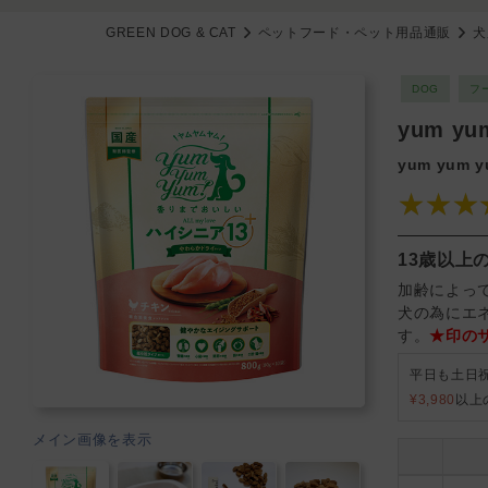
GREEN DOG & CAT
ペットフード・ペット用品通販
犬
DOG
フ
yum y
yum yum 
★★★
13歳以上
加齢によっ
犬の為にエ
す。
★印の
平日も土日
¥3,980
以上
メイン画像を表示
2400