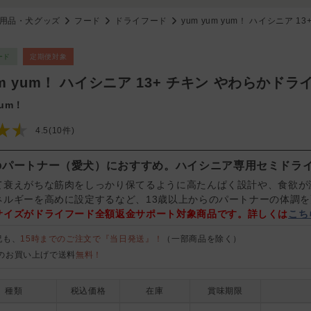
用品・犬グッズ
フード
ドライフード
yum yum yum！ ハイシニア 
ード
定期便対象
um yum！ ハイシニア 13+ チキン やわらかド
yum！
★★
4.5(10件)
のパートナー（愛犬）におすすめ。ハイシニア専用セミドラ
て衰えがちな筋肉をしっかり保てるように高たんぱく設計や、食欲が
ネルギーを高めに設定するなど、13歳以上からのパートナーの体調
サイズがドライフード全額返金サポート対象商品です。詳しくは
こち
祝も、
15時までのご注文で『当日発送』！
（一部商品を除く）
のお買い上げで送料
無料！
種類
税込価格
在庫
賞味期限
YX50-00