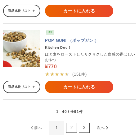
カートに入れる
商品比較リスト
DOG
POP GUN! （ポップガン!）
Kitchen Dog！
はと麦をローストしたサクサクした食感の香ばしい
おやつ
¥770
★★★★★
(151件)
カートに入れる
商品比較リスト
1 - 40 / 全91件
1
2
3
前へ
次へ