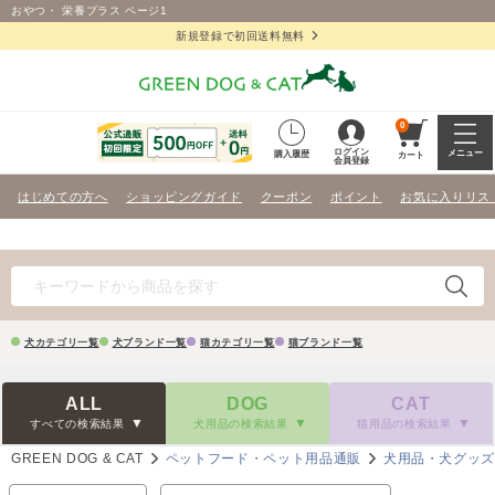
おやつ・ 栄養プラス ページ1
新規登録で初回送料無料
0
ログイン
メニュー
購入履歴
カート
会員登録
はじめての方へ
ショッピングガイド
クーポン
ポイント
お気に入りリス
犬カテゴリ一覧
犬ブランド一覧
猫カテゴリ一覧
猫ブランド一覧
ALL
DOG
CAT
すべての検索結果
犬用品の検索結果
猫用品の検索結果
GREEN DOG & CAT
ペットフード・ペット用品通販
犬用品・犬グッ