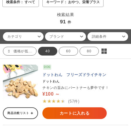
検索条件： すべて
キーワード： おやつ、栄養プラス
検索結果
91
件
カテゴリ
ブランド
詳細条件
価格が低い順
40
60
80
DOG
ドットわん フリーズドライチキン
ドットわん
チキンの旨みにパートナーも夢中です！
¥100 ～
★★★★★
(57件)
カートに入れる
商品比較リスト