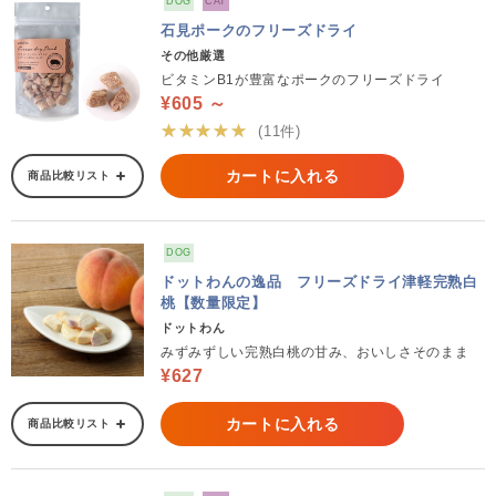
DOG
CAT
石見ポークのフリーズドライ
その他厳選
ビタミンB1が豊富なポークのフリーズドライ
¥605 ～
★★★★★
(11件)
カートに入れる
商品比較リスト
DOG
ドットわんの逸品 フリーズドライ津軽完熟白
桃【数量限定】
ドットわん
みずみずしい完熟白桃の甘み、おいしさそのまま
¥627
カートに入れる
商品比較リスト