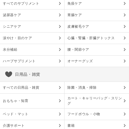
すべてのサプリメント
免疫ケア
泌尿器ケア
胃腸ケア
シニアケア
皮膚被毛ケア
涙やけ・目のケア
心臓・腎臓・肝臓デトックス
水分補給
腰・関節ケア
ハーブサプリメント
オーナーグッズ
日用品・雑貨
すべての日用品・雑貨
除菌・消臭・掃除
カート・キャリーバッグ・スリン
おもちゃ・知育
グ
ベッド・マット
フードボウル・小物
介護サポート
書籍