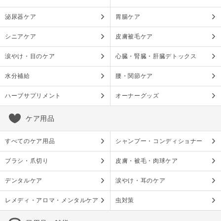
泌尿器ケア
胃腸ケア
シニアケア
皮膚被毛ケア
涙やけ・目のケア
心臓・腎臓・肝臓デトックス
水分補給
腰・関節ケア
ハーブサプリメント
オーナーグッズ
ケア用品
すべてのケア用品
シャンプー・コンディショナー
ブラシ・爪切り
皮膚・被毛・肉球ケア
デンタルケア
涙やけ・耳のケア
レメディ・アロマ・メンタルケア
虫対策