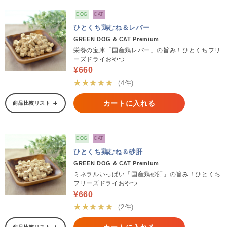
DOG
CAT
ひとくち鶏むね＆レバー
GREEN DOG & CAT Premium
栄養の宝庫「国産鶏レバー」の旨み！ひとくちフリ
ーズドライおやつ
¥660
★★★★★
(4件)
カートに入れる
商品比較リスト
DOG
CAT
ひとくち鶏むね＆砂肝
GREEN DOG & CAT Premium
ミネラルいっぱい「国産鶏砂肝」の旨み！ひとくち
フリーズドライおやつ
¥660
★★★★★
(2件)