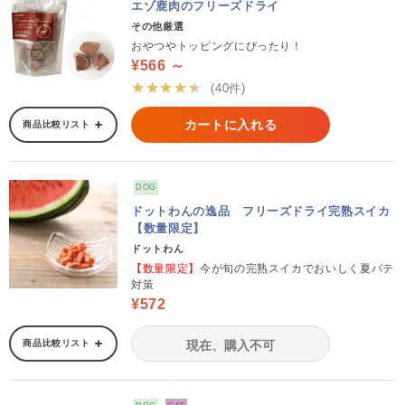
エゾ鹿肉のフリーズドライ
その他厳選
おやつやトッピングにぴったり！
¥566 ～
★★★★★
(40件)
カートに入れる
商品比較リスト
DOG
ドットわんの逸品 フリーズドライ完熟スイカ
【数量限定】
ドットわん
【数量限定】
今が旬の完熟スイカでおいしく夏バテ
対策
¥572
商品比較リスト
現在、購入不可