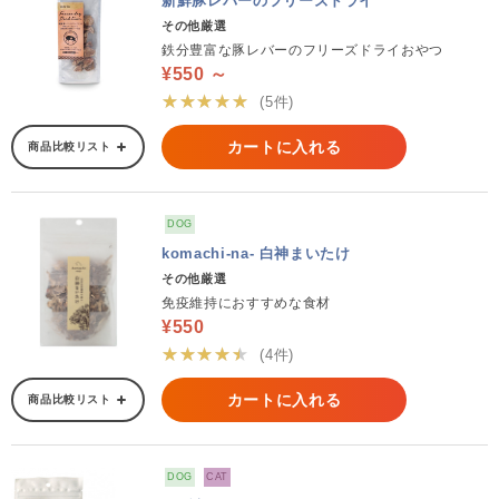
新鮮豚レバーのフリーズドライ
その他厳選
鉄分豊富な豚レバーのフリーズドライおやつ
¥550 ～
★★★★★
(5件)
カートに入れる
商品比較リスト
DOG
komachi-na- 白神まいたけ
その他厳選
免疫維持におすすめな食材
¥550
★★★★★
(4件)
カートに入れる
商品比較リスト
DOG
CAT