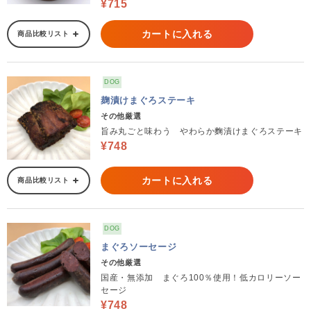
¥715
カートに入れる
商品比較リスト
DOG
麹漬けまぐろステーキ
その他厳選
旨み丸ごと味わう やわらか麴漬けまぐろステーキ
¥748
カートに入れる
商品比較リスト
DOG
まぐろソーセージ
その他厳選
国産・無添加 まぐろ100％使用！低カロリーソー
セージ
¥748