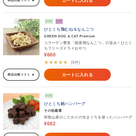
カートに入れる
商品比較リスト
DOG
CAT
ひとくち鶏むね＆なんこつ
GREEN DOG & CAT Premium
コラーゲン豊富「国産鶏なんこつ」の旨み！ひとく
ちフリーズドライおやつ
¥660
★★★★★
(8件)
カートに入れる
商品比較リスト
DOG
ひとくち鮪ハンバーグ
その他厳選
和歌山産のこだわりの生まぐろを使ったハンバーグ
¥682