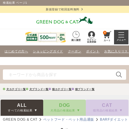
検索結果 ページ1
新規登録で初回送料無料
0
ログイン
メニュー
購入履歴
カート
会員登録
はじめての方へ
ショッピングガイド
クーポン
ポイント
お気に入りリス
犬カテゴリ一覧
犬ブランド一覧
猫カテゴリ一覧
猫ブランド一覧
ALL
DOG
CAT
すべての検索結果
犬用品の検索結果
猫用品の検索結果
GREEN DOG & CAT
ペットフード・ペット用品通販
BARFダイエット