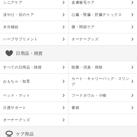
シニアケア
皮膚被毛ケア
涙やけ・目のケア
心臓・腎臓・肝臓デトックス
水分補給
腰・関節ケア
ハーブサプリメント
オーナーグッズ
日用品・雑貨
すべての日用品・雑貨
除菌・消臭・掃除
カート・キャリーバッグ・スリン
おもちゃ・知育
グ
ベッド・マット
フードボウル・小物
介護サポート
書籍
オーナーグッズ
ケア用品