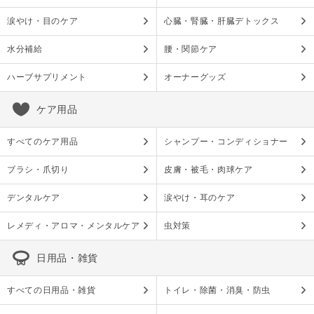
涙やけ・目のケア
心臓・腎臓・肝臓デトックス
水分補給
腰・関節ケア
ハーブサプリメント
オーナーグッズ
ケア用品
すべてのケア用品
シャンプー・コンディショナー
ブラシ・爪切り
皮膚・被毛・肉球ケア
デンタルケア
涙やけ・耳のケア
レメディ・アロマ・メンタルケア
虫対策
日用品・雑貨
すべての日用品・雑貨
トイレ・除菌・消臭・防虫