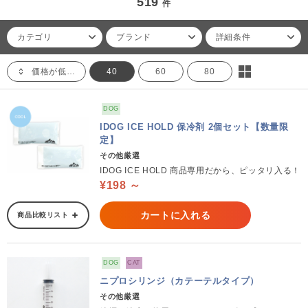
519
件
カテゴリ
ブランド
詳細条件
価格が低い順
40
60
80
DOG
IDOG ICE HOLD 保冷剤 2個セット【数量限
定】
その他厳選
IDOG ICE HOLD 商品専用だから、ピッタリ入る！
¥198 ～
カートに入れる
商品比較リスト
DOG
CAT
ニプロシリンジ（カテーテルタイプ）
その他厳選