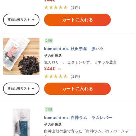
★★★★★
(1件)
カートに入れる
商品比較リスト
DOG
komachi-na- 秋田県産 豚ハツ
その他厳選
低カロリー。ビタミンＢ群、ミネラル豊富
¥440 ～
★★★★★
(1件)
カートに入れる
商品比較リスト
DOG
komachi-na- 白神ラム ラムレバー
その他厳選
白神山地の麓で育った「白神ラム」のレバージャー