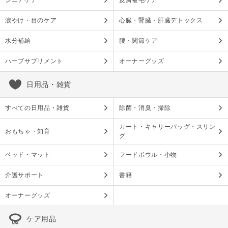
シニアケア
皮膚被毛ケア
涙やけ・目のケア
心臓・腎臓・肝臓デトックス
水分補給
腰・関節ケア
ハーブサプリメント
オーナーグッズ
日用品・雑貨
すべての日用品・雑貨
除菌・消臭・掃除
カート・キャリーバッグ・スリン
おもちゃ・知育
グ
ベッド・マット
フードボウル・小物
介護サポート
書籍
オーナーグッズ
ケア用品