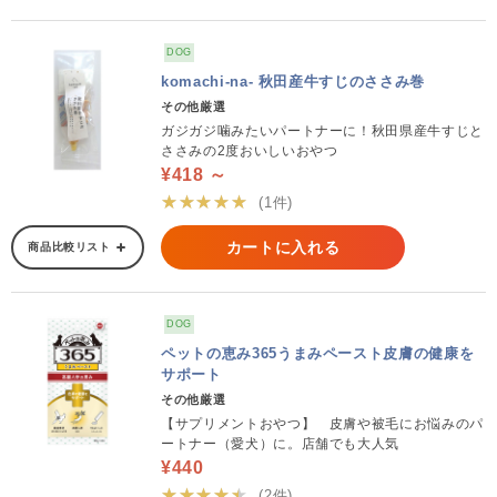
DOG
komachi-na- 秋田産牛すじのささみ巻
その他厳選
ガジガジ噛みたいパートナーに！秋田県産牛すじと
ささみの2度おいしいおやつ
¥418 ～
★★★★★
(1件)
カートに入れる
商品比較リスト
DOG
ペットの恵み365うまみペースト皮膚の健康を
サポート
その他厳選
【サプリメントおやつ】 皮膚や被毛にお悩みのパ
ートナー（愛犬）に。店舗でも大人気
¥440
★★★★★
(2件)