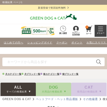
検索結果 ページ1
新規登録で初回送料無料
0
ログイン
メニュー
購入履歴
カート
会員登録
はじめての方へ
ショッピングガイド
クーポン
ポイント
お気に入りリス
犬カテゴリ一覧
犬ブランド一覧
猫カテゴリ一覧
猫ブランド一覧
ALL
DOG
CAT
すべての検索結果
犬用品の検索結果
猫用品の検索結果
GREEN DOG & CAT
ペットフード・ペット用品通販
その他厳選
検