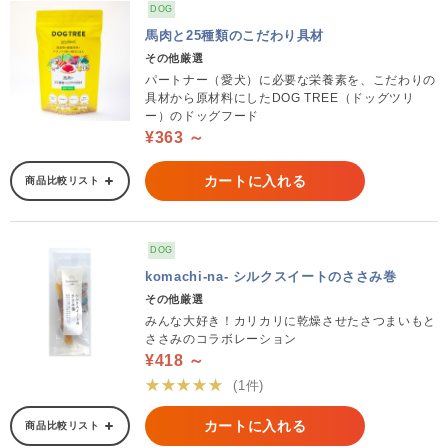
DOG
馬肉と25種類のこだわり具材
その他厳選
パートナー（愛犬）に必要な栄養素を、こだわりの
具材から原材料にしたDOG TREE（ドッグツリ
ー）のドッグフード
¥363 ～
カートに入れる
商品比較リスト
DOG
komachi-na- シルクスイートのささみ巻
その他厳選
みんな大好き！カリカリに乾燥させたさつまいもと
ささみのコラボレーション
¥418 ～
★★★★★
(1件)
カートに入れる
商品比較リスト