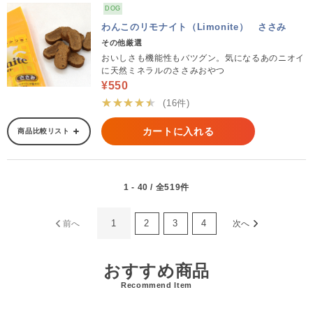
DOG
わんこのリモナイト（Limonite） ささみ
その他厳選
おいしさも機能性もバツグン。気になるあのニオイ
に天然ミネラルのささみおやつ
¥550
★★★★★
(16件)
カートに入れる
商品比較リスト
1 - 40 / 全519件
1
2
3
4
前へ
次へ
おすすめ商品
Recommend Item