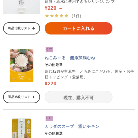
給餌・給水に使用できるシリンジポンプ
¥220 ～
★★★★★
(1件)
カートに入れる
商品比較リスト
CAT
ねこみ～る 無添加鶏むね
その他厳選
鶏むね肉が主原料 とろみにこだわる、国産・お手
軽トッピング（愛猫用）
¥220
商品比較リスト
現在、購入不可
CAT
カラダのスープ 潤いチキン
その他厳選