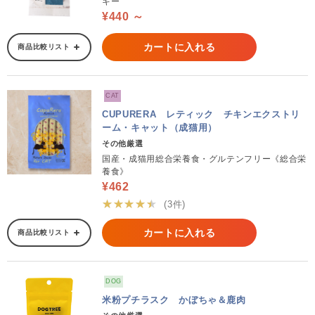
キー
¥440 ～
カートに入れる
商品比較リスト
CAT
CUPURERA レティック チキンエクストリ
ーム・キャット（成猫用）
その他厳選
国産・成猫用総合栄養食・グルテンフリー《総合栄
養食》
¥462
★★★★★
(3件)
カートに入れる
商品比較リスト
DOG
米粉プチラスク かぼちゃ＆鹿肉