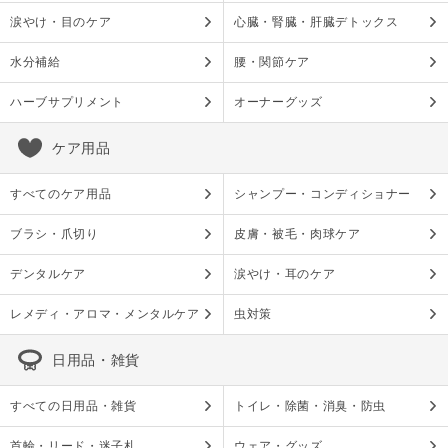
涙やけ・目のケア
心臓・腎臓・肝臓デトックス
水分補給
腰・関節ケア
ハーブサプリメント
オーナーグッズ
ケア用品
すべてのケア用品
シャンプー・コンディショナー
ブラシ・爪切り
皮膚・被毛・肉球ケア
デンタルケア
涙やけ・耳のケア
レメディ・アロマ・メンタルケア
虫対策
日用品・雑貨
すべての日用品・雑貨
トイレ・除菌・消臭・防虫
首輪・リード・迷子札
ウェア・グッズ