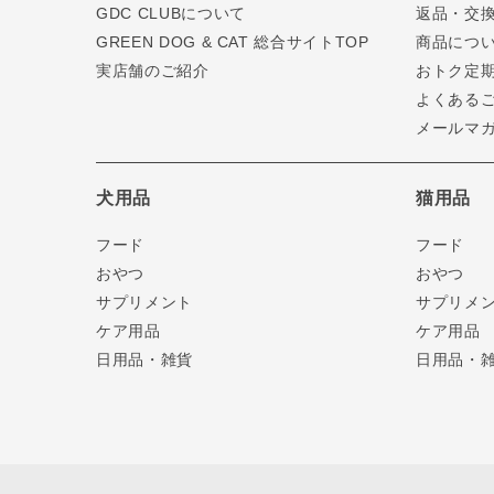
GDC CLUBについて
返品・交
GREEN DOG & CAT 総合サイトTOP
商品につ
実店舗のご紹介
おトク定
よくある
メールマ
犬用品
猫用品
フード
フード
おやつ
おやつ
サプリメント
サプリメ
ケア用品
ケア用品
日用品・雑貨
日用品・