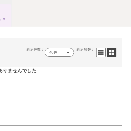
果
表示件数：
表示切替：
40件
ありませんでした