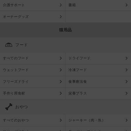
介護サポート
書籍
オーナーグッズ
猫用品
フード
すべてのフード
ドライフード
ウェットフード
冷凍フード
フリーズドライ
食事療法食
手作り用食材
栄養プラス
おやつ
すべてのおやつ
ジャーキー（肉・魚）