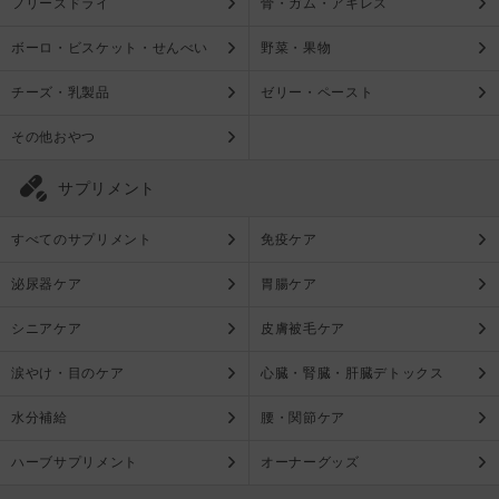
フリーズドライ
骨・ガム・アキレス
ボーロ・ビスケット・せんべい
野菜・果物
チーズ・乳製品
ゼリー・ペースト
その他おやつ
サプリメント
すべてのサプリメント
免疫ケア
泌尿器ケア
胃腸ケア
シニアケア
皮膚被毛ケア
涙やけ・目のケア
心臓・腎臓・肝臓デトックス
水分補給
腰・関節ケア
ハーブサプリメント
オーナーグッズ