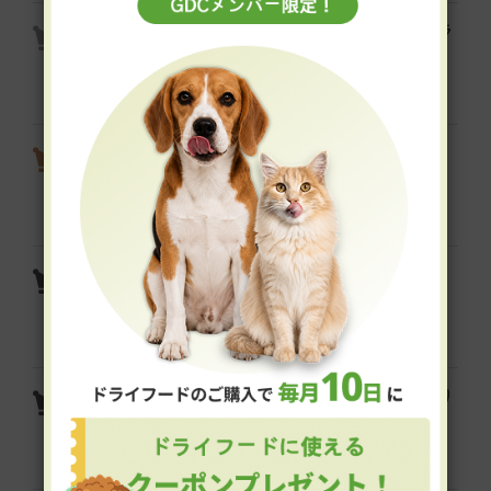
K9ナチュラル フリーズドライ ラ
ム・グリーントライプ
yum yum yum！ ジュレ仕立て か
つお
yum yum yum！ ハイシニア 13+
チキン ドライタイプ
yum yum yum！ えらべるふんわり
ソース仕立て 5袋セット