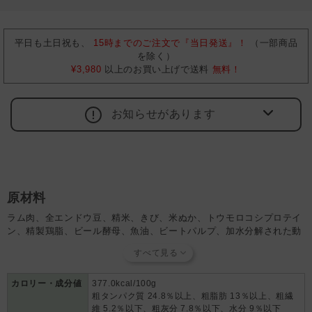
平日も土日祝も、
15時までのご注文で『当日発送』！
（一部商品
を除く）
¥3,980
以上のお買い上げで送料
無料！
お知らせがあります
原材料
ラム肉、全エンドウ豆、精米、きび、米ぬか、トウモロコシプロテイ
ン、精製鶏脂、ビール酵母、魚油、ビートパルプ、加水分解された動
物性蛋白質、炭酸カルシウム、フラクトオリゴ糖、パパイヤ、パイナ
ップルの茎、ユッカシジゲラ、濃縮アロエベラジェル、ビタミンA、
塩化コリン、DL-メチオニン、ビタミンE、ザクロ、硫酸亜鉛一水和
物、銅アミノ酸キレート、ミックストコフェロール（保存料として使
カロリー・成分値
377.0kcal/100g
粗タンパク質 24.8％以上、粗脂肪 13％以上、粗繊
用）、ローズマリーエキス
維 5.2％以下、粗灰分 7.8％以下、水分 9％以下