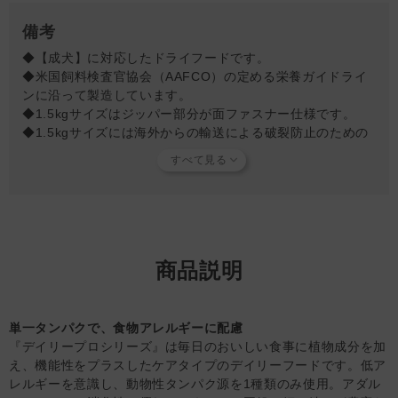
［体重8kg］140g
［体重9kg］150g
備考
［体重10kg］165g
◆【成犬】に対応したドライフードです。
◆米国飼料検査官協会（AAFCO）の定める栄養ガイドライ
ンに沿って製造しています。
◆1.5kgサイズはジッパー部分が面ファスナー仕様です。
◆1.5kgサイズには海外からの輸送による破裂防止のための
空気穴が空いています。空気穴は安全な輸入において大切な
対応になりますのであらかじめご理解のうえご購入くださ
い。
【原材料について】
・加水分解された動物性蛋白質：青魚が使用されています。
（魚種は時期による）
商品説明
※加水分解により魚のタンパク質は非常に小さな分子に分解
されているため身体が「魚」として認識しにくく、学問上に
おいてはアレルゲンとして扱われませんが、魚アレルギーの
単一タンパクで、食物アレルギーに配慮
パートナーに与える場合は充分にご注意ください。
『デイリープロシリーズ』は毎日のおいしい食事に植物成分を加
え、機能性をプラスしたケアタイプのデイリーフードです。低ア
【使用上の注意】
レルギーを意識し、動物性タンパク源を1種類のみ使用。アダル
・直射日光を避け、涼しく乾燥した場所で保管してくださ