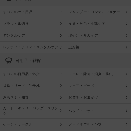
すべてのケア用品
シャンプー・コンディショナー
ブラシ・爪切り
皮膚・被毛・肉球ケア
デンタルケア
涙やけ・耳のケア
レメディ・アロマ・メンタルケア
虫対策
日用品・雑貨
すべての日用品・雑貨
トイレ・除菌・消臭・防虫
首輪・リード・迷子札
ウェア・グッズ
おもちゃ・知育
お散歩・お出かけ
カート・キャリーバッグ・スリン
ベッド・マット
グ
ケージ・サークル
フードボウル・小物