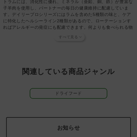
トラムには、消化性に優れ、ミネラル（亜鉛、銅、鉄）が豊富な
い。
子羊肉を使用し、パートナーの毎日の健康維持に配慮していま
・現在ご使用のフードからの切替えは、7日間を目安に移行
す。デイリープロシリーズにはラムを含めた5種類の味と、ケア
することをおすすめします。
に特化したヘルシーライン2種類があるので、ローテーションす
・開封後はしっかりと封を閉じられていることを確認し早め
ればアレルギーの発症にも配慮できます。何よりも食べられる物
に使い切ってください。
に制限があるパートナー（愛犬）にも食べられる楽しみを増やし
・着色料無添加：この商品は天然の原材料を使用している
てあげることができます。
為、収穫時期により色味やにおいに若干の差がある場合があ
ります。
＜デイリープロ ラインアップ＞
・製造工場では、水棲動物や陸棲動物の他の肉を加工してい
・
フィッシュ
： 海洋汚染の心配が少ないノルウェー産の魚を使
る場合があります。
用し、炎症や細胞の健康維持に配慮
関連している商品ジャンル
・
ベニソン
： 抗原度が低い鹿肉は、牛、鶏などに比べて低脂
【知っておいていただきたいこと】
肪・低カロリー・高タンパクでビタミンも豊富
当店では独自の安全基準を設け、原材料そのものの品質やパ
・
ラム
： 脂肪代謝をサポートするL-カルニチンが豊富なラム肉
ートナーへの安全性を確認できた商品だけを取り扱っていま
を単一使用
ドライフード
す。
商品形状のバラつき
や
商品導入スタンス
について詳しく
・
ポーク
： 厳しい衛生基準のイタリア豚の中でも生後7ヶ月の
は
こちら
をご覧ください。
柔らかく脂肪の少ない豚肉を単一使用
【キャンセルについてご注意】
・
ホース
： 低脂肪・低カロリー・高タンパク質でビタミンEが
本商品はご注文タイミングやご注文内容によっては、購入履
豊富で日本でも人気素材
歴からのご注文キャンセル、修正を受け付けることができな
・
ヘルシースキン（魚）
： 皮膚・被毛の健康維持にセージ（サ
い場合がございます。
お知らせ
ルビア・オフィシナリス）エキスや抗酸化作用で有名なクランベ
(「発送予定日のお知らせメール」をお送りする前であれ
リーを配合したグレインフリーレシピ