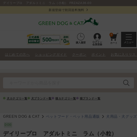
デイリープロ アダルトミニ ラム（小粒） FRZAZA36-00
新規登録で初回送料無料
0
ログイン
メニュー
購入履歴
カート
会員登録
はじめての方へ
ショッピングガイド
クーポン
ポイント
お気に入りリス
犬カテゴリ一覧
犬ブランド一覧
猫カテゴリ一覧
猫ブランド一覧
GREEN DOG & CAT
ペットフード・ペット用品通販
犬用品・犬グッ
DOG
デイリープロ アダルトミニ ラム（小粒）