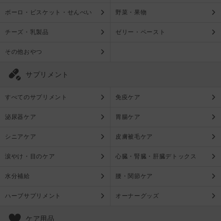
ボーロ・ビスケット・せんべい
野菜・果物
チーズ・乳製品
ゼリー・ペースト
その他おやつ
サプリメント
すべてのサプリメント
免疫ケア
泌尿器ケア
胃腸ケア
シニアケア
皮膚被毛ケア
涙やけ・目のケア
心臓・腎臓・肝臓デトックス
水分補給
腰・関節ケア
ハーブサプリメント
オーナーグッズ
ケア用品