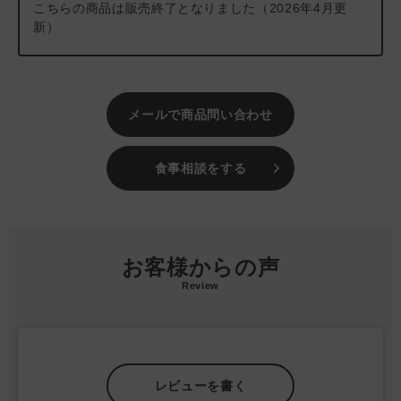
ば、メール・お電話・マイページにてご注文をキャンセルい
こちらの商品は販売終了となりました（2026年4月更
・
ヘルシーダイジェスチョン（魚）
： プレバイオティクス
ただけます。）
新）
（MOS・FOS）や食物繊維が豊富なケルプとダンデライオン配
合のたグレインフリーレシピ
植物の恵みがパートナーの健康をサポート
パパイヤやパイナップルの茎、アロエベラなどの皮膚、消化吸
メールで商品問い合わせ
収、免疫の問題に配慮した7種の貴重な植物成分を、「マイクロ
カプセル製法」により“小さな球”で包み込んで保護し、外部要因
（光、熱、酸化、湿気）から天然成分を守ることで腸での吸収を
食事相談をする
サポートします。
最適な消化に配慮
オメガ3とオメガ6の比率を1:3のバランスに調整されており、バ
ランスのとれた腸内フローラを促進するプレバイオティクス
お客様からの声
（MOSおよびFOS）がお腹の健康を維持します。排泄物のアン
Review
モニアや便の問題を軽減するユッカシジゲラ抽出物を使用してい
ます。
＃202507
＃おトク100
レビューを書く