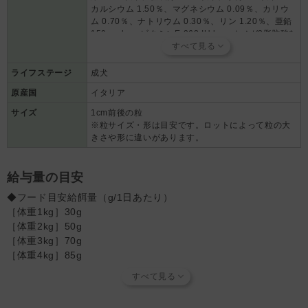
カルシウム 1.50％、マグネシウム 0.09％、カリウ
ム 0.70％、ナトリウム 0.30％、リン 1.20％、亜鉛
150mg kg、ビタミンE 262 IU kg、オメガ3脂肪酸*
0.8％、オメガ6脂肪酸* 1.8％、ヨウ素1.9mg/kg
ライフステージ
成犬
原産国
イタリア
サイズ
1cm前後の粒
※粒サイズ・形は目安です。ロットによって粒の大
きさや形に違いがあります。
給与量の目安
◆フード目安給餌量（g/1日あたり）
［体重1kg］30g
［体重2kg］50g
［体重3kg］70g
［体重4kg］85g
［体重5kg］100g
［体重6kg］110g
［体重7kg］125g