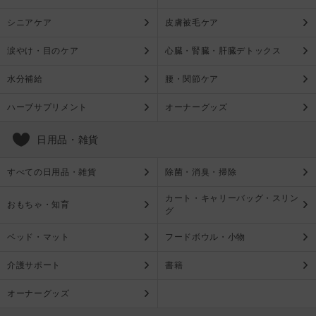
シニアケア
皮膚被毛ケア
涙やけ・目のケア
心臓・腎臓・肝臓デトックス
水分補給
腰・関節ケア
ハーブサプリメント
オーナーグッズ
日用品・雑貨
すべての日用品・雑貨
除菌・消臭・掃除
カート・キャリーバッグ・スリン
おもちゃ・知育
グ
ベッド・マット
フードボウル・小物
介護サポート
書籍
オーナーグッズ