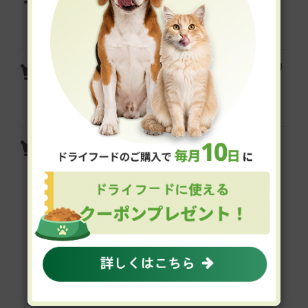
チキン ドライタイプ
yum yum yum！ えらべるふんわり
ソース仕立て 5袋セット
ラム肉 赤身パラパラミンチ
おすすめ商品
Recommend Item