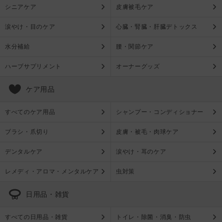
シニアケア
皮膚被毛ケア
涙やけ・目のケア
心臓・腎臓・肝臓デトックス
水分補給
腰・関節ケア
ハーブサプリメント
オーナーグッズ
ケア用品
すべてのケア用品
シャンプー・コンディショナー
ブラシ・爪切り
皮膚・被毛・肉球ケア
デンタルケア
涙やけ・耳のケア
レメディ・アロマ・メンタルケア
虫対策
日用品・雑貨
すべての日用品・雑貨
トイレ・除菌・消臭・防虫