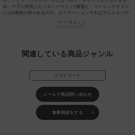
す。デイリープロシリーズにはヘルシーダイジェスチョンを含
為、収穫時期により色味やにおいに若干の差がある場合があ
め、ケアに特化したヘルシーライン2種類と、ベーシックライン
ります。
には5種類の味があるので、ローテーションすればアレルギーの
・製造工場では、水棲動物や陸棲動物の他の肉を加工してい
発症にも配慮できます。何よりも食べられる物に制限があるパー
る場合があります。
トナー（愛犬）にも食べられる楽しみを増やしてあげることがで
きます。
【知っておいていただきたいこと】
当店では独自の安全基準を設け、原材料そのものの品質やパ
＜デイリープロ ラインアップ＞
ートナーへの安全性を確認できた商品だけを取り扱っていま
・
フィッシュ
： 海洋汚染の心配が少ないノルウェー産の魚を使
関連している商品ジャンル
す。
商品形状のバラつき
や
商品導入スタンス
について詳しく
用し、炎症や細胞の健康維持に配慮
は
こちら
をご覧ください。
・
ベニソン
： 抗原度が低い鹿肉は、牛、鶏などに比べて低脂
【キャンセルについてご注意】
肪・低カロリー・高タンパクでビタミンも豊富
本商品はご注文タイミングやご注文内容によっては、購入履
ドライフード
・
ラム
： 脂肪代謝をサポートするL-カルニチンが豊富なラム肉
歴からのご注文キャンセル、修正を受け付けることができな
を単一使用
い場合がございます。
・
ポーク
： 厳しい衛生基準のイタリア豚の中でも生後7ヶ月の
(「発送予定日のお知らせメール」をお送りする前であれ
メールで商品問い合わせ
柔らかく脂肪の少ない豚肉を単一使用
ば、メール・お電話・マイページにてご注文をキャンセルい
・
ホース
： 低脂肪・低カロリー・高タンパク質でビタミンEが
ただけます。）
豊富で日本でも人気素材
食事相談をする
・
ヘルシースキン（魚）
： 皮膚・被毛の健康維持にセージ（サ
ルビア・オフィシナリス）エキスや抗酸化作用で有名なクランベ
リーを配合したグレインフリーレシピ
・
ヘルシーダイジェスチョン（魚）
： プレバイオティクス