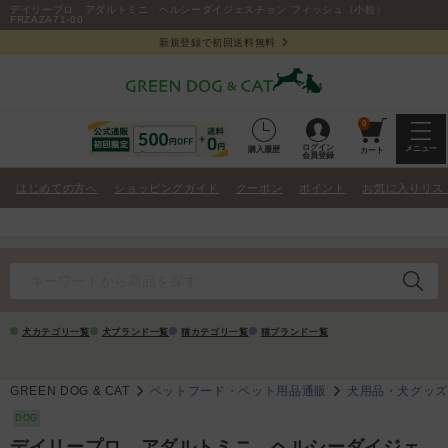
デイリープロ アダルトミニ ヘルシーダイジェスチョン フィッシュ（小粒）
FRZAZA71-00
新規登録で初回送料無料
0
ログイン
メニュー
購入履歴
カート
会員登録
はじめての方へ
ショッピングガイド
クーポン
ポイント
お気に入りリス
犬カテゴリ一覧
犬ブランド一覧
猫カテゴリ一覧
猫ブランド一覧
GREEN DOG & CAT
ペットフード・ペット用品通販
犬用品・犬グッ
DOG
デイリープロ アダルトミニ ヘルシーダイジェ