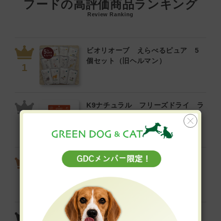
フードの高評価商品ランキング
Review Ranking
ビオリオーブ えらべるピュア 5
個セット（旧ヘルマン）
K9ナチュラル フリーズドライ ラ
ム・グリーントライプ
yum yum yum！ ジュレ仕立て か
つお
yum yum yum！ ハイシニア 13+