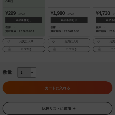
80g
¥299
¥1,980
¥4,730
（税込）
（税込）
（
返品条件あり
返品条件あり
返品条
在庫：○
在庫：○
在庫：○
賞味期限：2026/10/31
賞味期限：2026/10/31
賞味期限：2026
お気に入り
お気に入り
お
カゴ置き
カゴ置き
カ
数量
カートに入れる
比較リストに追加