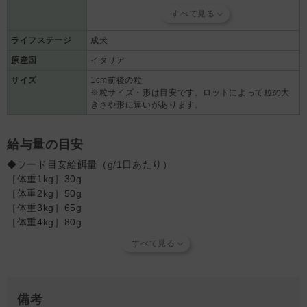
150mg kg、ビタミンE 262IU kg、オメガ3脂肪酸*
0.8％、オメガ6脂肪酸* 1.8％、ヨウ素1.8mg/kg
ライフステージ
成犬
原産国
イタリア
サイズ
1cm前後の粒
※粒サイズ・形は目安です。ロットによって粒の大
きさや形に違いがあります。
給与量の目安
◆フード目安給餌量（g/1日あたり）
［体重1kg］30g
［体重2kg］50g
［体重3kg］65g
［体重4kg］80g
［体重5kg］95g
［体重6kg］110g
［体重7kg］120g
［体重8kg］135g
［体重9kg］145g
備考