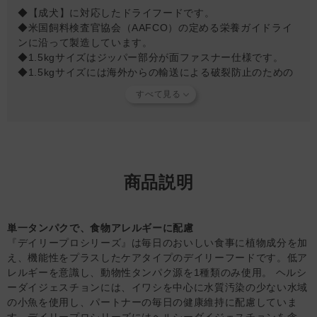
［体重10kg］160g
◆【成犬】に対応したドライフードです。
◆米国飼料検査官協会（AAFCO）の定める栄養ガイドライ
※年齢、体重、犬種、活動レベルにより必要量が異なる場合があ
ンに沿って製造しています。
ります。
◆1.5kgサイズはジッパー部分が面ファスナー仕様です。
※いつでも新鮮な水が飲めるようにしてください。
◆1.5kgサイズには海外からの輸送による破裂防止のための
空気穴が空いています。空気穴は安全な輸入において大切な
対応になりますのであらかじめご理解のうえご購入くださ
い。
【原材料について】
・加水分解された動物性蛋白質：青魚が使用されています。
（魚種は時期による）
商品説明
【使用上の注意】
・直射日光を避け、涼しく乾燥した場所で保管してくださ
単一タンパクで、食物アレルギーに配慮
い。
『デイリープロシリーズ』は毎日のおいしい食事に植物成分を加
・現在ご使用のフードからの切替えは、7日間を目安に移行
え、機能性をプラスしたケアタイプのデイリーフードです。低ア
することをおすすめします。
レルギーを意識し、動物性タンパク源を1種類のみ使用。 ヘルシ
・開封後はしっかりと封を閉じられていることを確認し早め
ーダイジェスチョンには、イワシを中心に水質汚染の少ない水域
に使い切ってください。
の小魚を使用し、パートナーの毎日の健康維持に配慮していま
・着色料無添加：この商品は天然の原材料を使用している