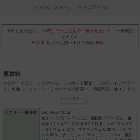
比較リストとは
カゴ置きとは
平日も土日祝も、
15時までのご注文で『当日発送』！
（一部商品
を除く）
¥3,980
以上のお買い上げで送料
無料！
原材料
カタクチイワシ、じゃがいも、じゃがいも澱粉、じゃがいもプロテイ
ン、魚油（ミックストコフェロールで保存）、精製鶏脂、全エンドウ
豆、加水分解された動物性蛋白質、乾燥ケルプ、フラクトオリゴ糖、
ユッカシジゲラ、ビタミンA、塩化コリン、タウリン、DL-メチオニ
ン、ビタミンE、ダンデライオン、硫酸亜鉛一水和物、オレガノ、タ
イム、銅アミノ酸キレート、ナイアシン、ローズマリーエキス、D-パ
カロリー・成分値
391.9kcal/100g
粗タンパク質 32.5％以上、粗脂肪 15.5％以上、粗
ントテン酸カルシウム、リボフラビン、ピリドキシン塩酸塩、チアミ
繊維 3.7％以下、粗灰分 8.5％以下、水分 10％以下
ン塩酸塩、葉酸、ビタミンB12
カルシウム 1.50％、マグネシウム 0.09％、カリウ
ム 0.80％、ナトリウム 0.35％、リン 1.10％、亜鉛