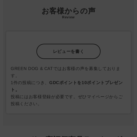
（MOS・FOS）や食物繊維が豊富なケルプとダンデライオン配
お客様からの声
合のたグレインフリーレシピ
Review
植物の恵みがパートナーのおなかの健康をサポート
プレバイオティクス（MOSおよびFOS）、食物繊維を非常に多
く含む褐藻（ケルプ）と、タンポポを配合しました。
お腹の健康維持に配慮
レビューを書く
オメガ3とオメガ6の比率を1:2にバランスよく配合し、優れた作
用で知られるオレガノとタイムも入っています。
GREEN DOG & CATではお客様の声を募集しておりま
＃202507
す。
＃おトク100
1件の投稿につき、
GDCポイントを10ポイントプレゼン
ト。
投稿にはお客様登録が必要です。ぜひマイページからご
投稿ください。