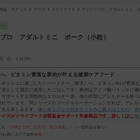
用品・犬グッズ
フード
ドライフード
デイリープロ アダルトミニ 
ード
プロ アダルトミニ ポーク（小粒）
★★
2.5(2件)
日へ、ビタミン豊富な豚肉が叶える健康ケアフード
ルギッシュに過ごしたいパートナー（愛犬）へ、ビタミンB1が豊富
ク源として贅沢に使用したごはんです。豚肉はアミノ酸バランスに優
くサポートする理想的なエネルギー源。他の肉類にアレルギーを持つ
優れています。同シリーズのフードをローテーションすれば、アレル
変化を楽しめます。
使いきりパック付きセットのご購入はこちら
中
サイズがドライフード全額返金サポート対象商品です。詳しくは
こち
祝も、
15時までのご注文で『当日発送』！
（一部商品を除く）
のお買い上げで送料
無料！