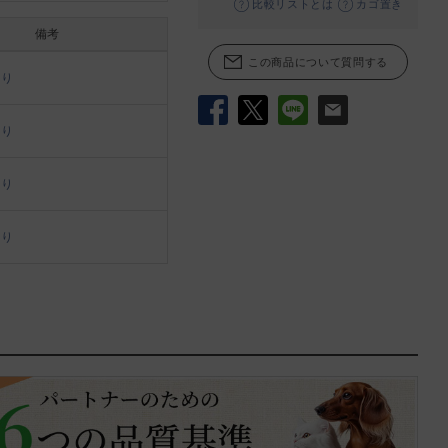
比較リストとは
カゴ置き
備考
この商品について質問する
あり
Facebook
X
LINE
メール
あり
あり
あり