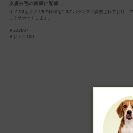
皮膚被毛の健康に配慮
オメガ3とオメガ6の比率を1:3のバランスに調整されており
しくサポートします。
＃202507
＃おトク100