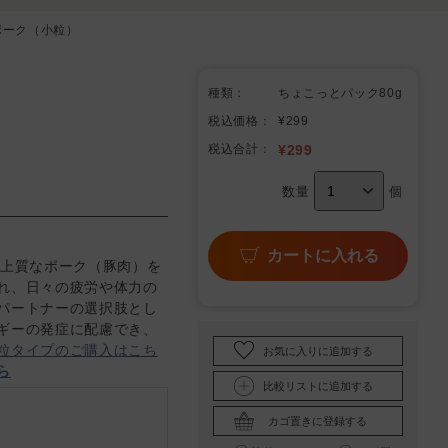
ポーク（小粒）
種類：
ちょこっとパック80g
税込価格：
¥299
税込合計：
¥
299
数量
個
カートに入れる
な上質なポーク（豚肉）を
れ、日々の疲労や体力の
パートナーの選択肢とし
ギーの発症に配慮でき、
粒タイプのご購入はこち
お気に入りに追加する
ら
比較リストに追加する
カゴ置きに登録する