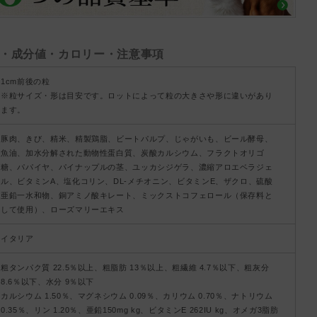
・成分値・カロリー・注意事項
1cm前後の粒
※粒サイズ・形は目安です。ロットによって粒の大きさや形に違いがあり
ます。
豚肉、きび、精米、精製鶏脂、ビートパルプ、じゃがいも、ビール酵母、
魚油、加水分解された動物性蛋白質、炭酸カルシウム、フラクトオリゴ
糖、パパイヤ、パイナップルの茎、ユッカシジゲラ、濃縮アロエベラジェ
ル、ビタミンA、塩化コリン、DL-メチオニン、ビタミンE、ザクロ、硫酸
亜鉛一水和物、銅アミノ酸キレート、ミックストコフェロール（保存料と
して使用）、ローズマリーエキス
イタリア
粗タンパク質 22.5％以上、粗脂肪 13％以上、粗繊維 4.7％以下、粗灰分
8.6％以下、水分 9％以下
カルシウム 1.50％、マグネシウム 0.09％、カリウム 0.70％、ナトリウム
0.35％、リン 1.20％、亜鉛150mg kg、ビタミンE 262IU kg、オメガ3脂肪