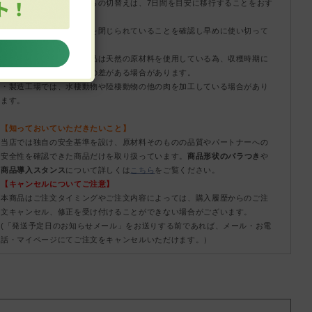
・現在ご使用のフードからの切替えは、7日間を目安に移行することをおす
すめします。
・開封後はしっかりと封を閉じられていることを確認し早めに使い切って
ください。
・着色料無添加：この商品は天然の原材料を使用している為、収穫時期に
より色味やにおいに若干の差がある場合があります。
・製造工場では、水棲動物や陸棲動物の他の肉を加工している場合があり
ます。
【知っておいていただきたいこと】
当店では独自の安全基準を設け、原材料そのものの品質やパートナーへの
安全性を確認できた商品だけを取り扱っています。
商品形状のバラつき
や
商品導入スタンス
について詳しくは
こちら
をご覧ください。
【キャンセルについてご注意】
本商品はご注文タイミングやご注文内容によっては、購入履歴からのご注
文キャンセル、修正を受け付けることができない場合がございます。
(「発送予定日のお知らせメール」をお送りする前であれば、メール・お電
話・マイページにてご注文をキャンセルいただけます。）