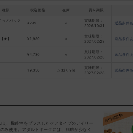
種類
税込価格
在庫
賞味期限
ZA41-00
こっとパック
賞味期限：
¥299
○
返品条件
2026/10/31
ZA42-00
賞味期限：
g【★】
¥1,980
○
返品条件
2027/02/28
ZA43-00
賞味期限：
g
¥4,730
○
返品条件
2027/02/28
ZA44-00
賞味期限：
g
¥9,350
△:残り9個
返品条件
2027/02/28
加え、機能性をプラスしたケアタイプのデイリー
類のみ使用。アダルトポークには、脂肪が少なく