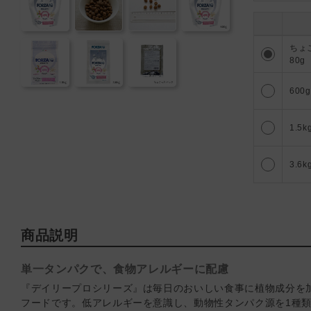
22
ちょ
80g
11
600
11
1.5k
9
3.6k
商品説明
単一タンパクで、食物アレルギーに配慮
『デイリープロシリーズ』は毎日のおいしい食事に植物成分を
フードです。低アレルギーを意識し、動物性タンパク源を1種