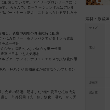
持に配慮しています。デイリープロシリーズには
種類があるので、ローテーションすればアレル
あるパートナー（愛犬）にも食べられる楽しみを
素材・原産国
サイズ
使用し、炎症や細胞の健康維持に配慮
肪・低カロリー・高タンパクでビタミンも豊富
肉を単一使用
素材
の柔らかく脂肪の少ない豚肉を単一使用
が豊富で日本でも人気素材
サルビア・オフィシナリス）エキスや抗酸化作用
OS・FOS）や食物繊維が豊富なケルプとダン
原産国
収、免疫の問題に配慮した7種の貴重な植物成分
成分値
保護し、外部要因（光、熱、酸化、湿気）から天