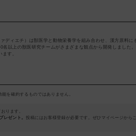
ォルツァディエチ）は獣医学と動物栄養学を組み合わせ、漢方原料
40名以上の獣医研究チームがさまざまな観点から開発しました。
います。
効能を確約するものではありません。
しております。
トプレゼント。
投稿にはお客様登録が必要です。ぜひマイページから