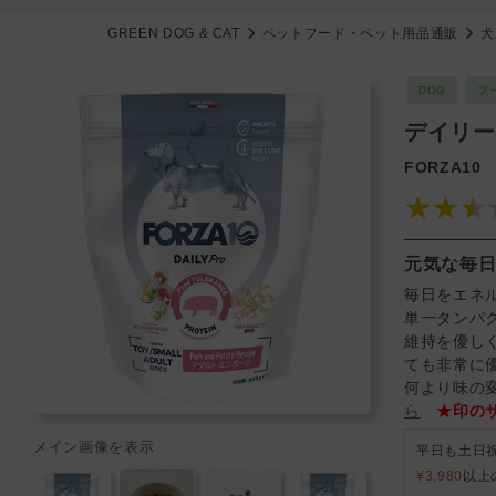
GREEN DOG & CAT
ペットフード・ペット用品通販
犬
DOG
フ
デイリー
FORZA10
★★★
元気な毎
毎日をエネ
単一タンパ
維持を優し
ても非常に
何より味の
ら
★印の
メイン画像を表示
平日も土日
¥3,980
以上