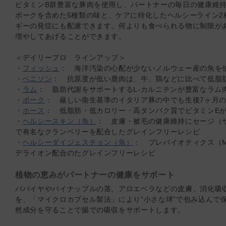
ビタミンB群豊富な豚肉を使用し、パートナーの毎日の健康維
ポークを含めた5種類の味と、ケアに特化したヘルシーライン2
ギーの発症にも配慮できます。何よりも食べられる物に制限が
増やしてあげることができます。
＜デイリープロ ラインアップ＞
・
フィッシュ
： 海洋汚染の心配が少ないノルウェー産の魚を
・
ベニソン
： 抗原度が低い鹿肉は、牛、鶏などに比べて低脂
・
ラム
： 脂肪代謝をサポートするL-カルニチンが豊富なラム
・
ポーク
： 厳しい衛生基準のイタリア豚の中でも生後7ヶ月
・
ホース
： 低脂肪・低カロリー・高タンパク質でビタミンE
・
ヘルシースキン（魚）
： 皮膚・被毛の健康維持にセージ（
で有名なクランベリーを配合したグレインフリーレシピ
・
ヘルシーダイジェスチョン（魚）
： プレバイオティクス（M
デライオン配合のたグレインフリーレシピ
植物の恵みがパートナーの健康をサポート
パパイヤやパイナップルの茎、アロエベラなどの皮膚、消化吸
を、「マイクロカプセル製法」により“小さな球”で包み込んで
然成分を守ることで腸での吸収をサポートします。