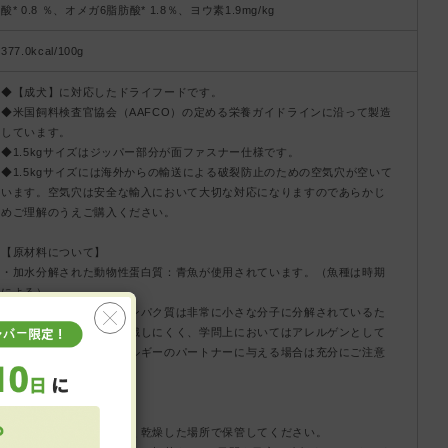
酸* 0.8 ％、オメガ6脂肪酸* 1.8％、ヨウ素1.9mg/kg
377.0kcal/100g
◆【成犬】に対応したドライフードです。
◆米国飼料検査官協会（AAFCO）の定める栄養ガイドラインに沿って製造
しています。
◆1.5kgサイズはジッパー部分が面ファスナー仕様です。
◆1.5kgサイズには海外からの輸送による破裂防止のための空気穴が空いて
います。空気穴は安全な輸入において大切な対応になりますのであらかじ
めご理解のうえご購入ください。
【原材料について】
・加水分解された動物性蛋白質：青魚が使用されています。（魚種は時期
による）
※加水分解により魚のタンパク質は非常に小さな分子に分解されているた
め身体が「魚」として認識しにくく、学問上においてはアレルゲンとして
扱われませんが、魚アレルギーのパートナーに与える場合は充分にご注意
ください。
【使用上の注意】
・直射日光を避け、涼しく乾燥した場所で保管してください。