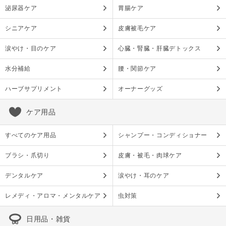
泌尿器ケア
胃腸ケア
シニアケア
皮膚被毛ケア
涙やけ・目のケア
心臓・腎臓・肝臓デトックス
水分補給
腰・関節ケア
ハーブサプリメント
オーナーグッズ
ケア用品
すべてのケア用品
シャンプー・コンディショナー
ブラシ・爪切り
皮膚・被毛・肉球ケア
デンタルケア
涙やけ・耳のケア
レメディ・アロマ・メンタルケア
虫対策
日用品・雑貨