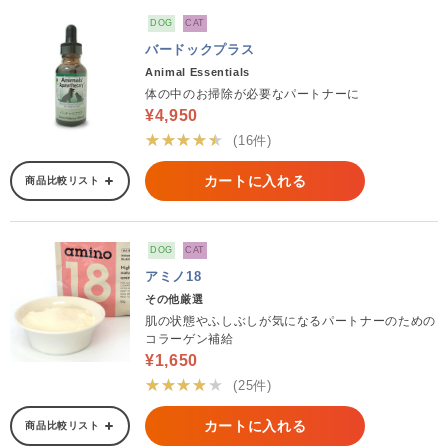
DOG
CAT
バードックプラス
Animal Essentials
体の中のお掃除が必要なパートナーに
¥4,950
★★★★★
(16件)
カートに入れる
商品比較リスト
DOG
CAT
アミノ18
その他厳選
肌の状態やふしぶしが気になるパートナーのための
コラーゲン補給
¥1,650
★★★★★
(25件)
カートに入れる
商品比較リスト