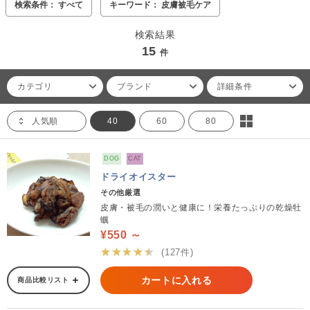
検索条件： すべて
キーワード： 皮膚被毛ケア
検索結果
15
件
カテゴリ
ブランド
詳細条件
人気順
40
60
80
DOG
CAT
ドライオイスター
その他厳選
皮膚・被毛の潤いと健康に！栄養たっぷりの乾燥牡
蠣
¥550 ～
★★★★★
(127件)
カートに入れる
商品比較リスト