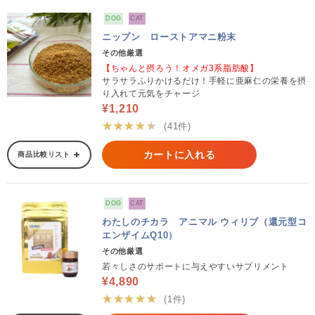
DOG
CAT
ニップン ローストアマニ粉末
その他厳選
【ちゃんと摂ろう！オメガ3系脂肪酸】
サラサラふりかけるだけ！手軽に亜麻仁の栄養を摂
り入れて元気をチャージ
¥1,210
★★★★★
(41件)
カートに入れる
商品比較リスト
DOG
CAT
わたしのチカラ アニマル ウィリブ（還元型コ
エンザイムQ10）
その他厳選
若々しさのサポートに与えやすいサプリメント
¥4,890
★★★★★
(1件)