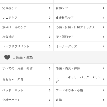
泌尿器ケア
胃腸ケア
シニアケア
皮膚被毛ケア
涙やけ・目のケア
心臓・腎臓・肝臓デトックス
水分補給
腰・関節ケア
ハーブサプリメント
オーナーグッズ
日用品・雑貨
すべての日用品・雑貨
除菌・消臭・掃除
カート・キャリーバッグ・スリン
おもちゃ・知育
グ
ベッド・マット
フードボウル・小物
介護サポート
書籍