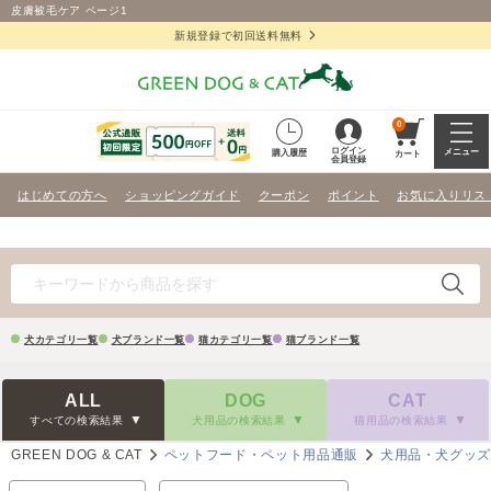
皮膚被毛ケア ページ1
新規登録で初回送料無料
0
ログイン
メニュー
購入履歴
カート
会員登録
はじめての方へ
ショッピングガイド
クーポン
ポイント
お気に入りリス
犬カテゴリ一覧
犬ブランド一覧
猫カテゴリ一覧
猫ブランド一覧
ALL
DOG
CAT
すべての検索結果
犬用品の検索結果
猫用品の検索結果
GREEN DOG & CAT
ペットフード・ペット用品通販
犬用品・犬グッ