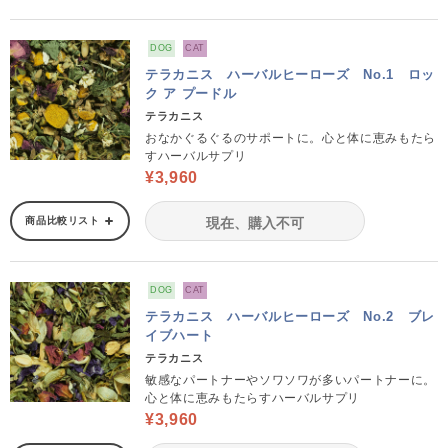
DOG
CAT
テラカニス ハーバルヒーローズ No.1 ロッ
ク ア プードル
テラカニス
おなかぐるぐるのサポートに。心と体に恵みもたら
すハーバルサプリ
¥3,960
商品比較リスト
現在、購入不可
DOG
CAT
テラカニス ハーバルヒーローズ No.2 ブレ
イブハート
テラカニス
敏感なパートナーやソワソワが多いパートナーに。
心と体に恵みもたらすハーバルサプリ
¥3,960