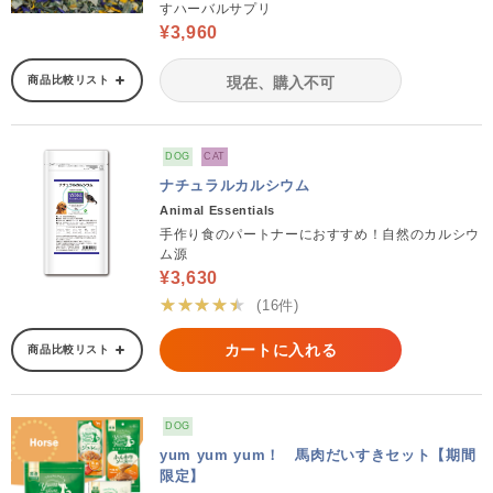
すハーバルサプリ
¥3,960
商品比較リスト
現在、購入不可
DOG
CAT
ナチュラルカルシウム
Animal Essentials
手作り食のパートナーにおすすめ！自然のカルシウ
ム源
¥3,630
★★★★★
(16件)
カートに入れる
商品比較リスト
DOG
yum yum yum！ 馬肉だいすきセット【期間
限定】