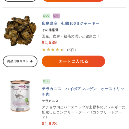
DOG
CAT
広島県産 牡蠣100％ジャーキー
その他厳選
国産。皮膚・被毛の潤いと健康に！
¥1,639
★★★★★
(3件)
カートに入れる
商品比較リスト
DOG
テラカニス ハイポアレルゲン オーストリッ
チ肉
テラカニス
ダチョウ肉とパースニップが主原料のアレルギーに
配慮したコンプリートフード《コンプリートフー
ド》
¥1,628