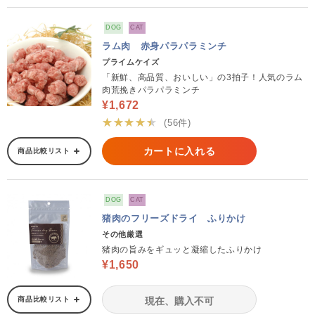
DOG
CAT
ラム肉 赤身パラパラミンチ
プライムケイズ
「新鮮、高品質、おいしい」の3拍子！人気のラム
肉荒挽きパラパラミンチ
¥1,672
★★★★★
(56件)
カートに入れる
商品比較リスト
DOG
CAT
猪肉のフリーズドライ ふりかけ
その他厳選
猪肉の旨みをギュッと凝縮したふりかけ
¥1,650
商品比較リスト
現在、購入不可