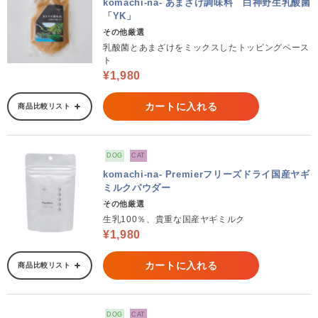
komachi-na- あまざけ調味料 白神野生乳酸菌
「YK」
その他厳選
乳酸菌とあまざけをミックスしたトッピングペース
ト
¥1,980
カートに入れる
商品比較リスト
DOG
CAT
komachi-na- Premierフリーズドライ国産ヤギ
ミルクパウダー
その他厳選
生乳100％、貴重な国産ヤギミルク
¥1,980
カートに入れる
商品比較リスト
DOG
CAT