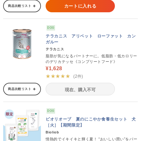
カートに入れる
商品比較リスト
DOG
テラカニス アリベット ローファット カン
ガルー
テラカニス
脂肪が気になるパートナーに。低脂肪・低カロリー
のデリカテッセ《コンプリートフード》
¥1,628
★★★★★
(2件)
商品比較リスト
現在、購入不可
DOG
ビオリオーブ 夏のにこやか食養生セット 犬
［火］【期間限定】
Bioliob
情熱的でイキイキと輝く夏！ “おいしい潤い”をパー