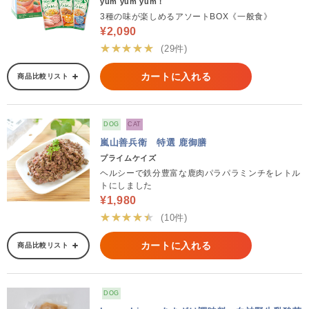
yum yum yum！
3種の味が楽しめるアソートBOX《一般食》
¥2,090
★★★★★
(29件)
カートに入れる
商品比較リスト
DOG
CAT
嵐山善兵衛 特選 鹿御膳
プライムケイズ
ヘルシーで鉄分豊富な鹿肉パラパラミンチをレトル
トにしました
¥1,980
★★★★★
(10件)
カートに入れる
商品比較リスト
DOG