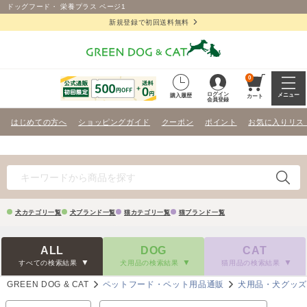
ドッグフード・ 栄養プラス ページ1
新規登録で初回送料無料
0
ログイン
メニュー
購入履歴
カート
会員登録
はじめての方へ
ショッピングガイド
クーポン
ポイント
お気に入りリス
犬カテゴリ一覧
犬ブランド一覧
猫カテゴリ一覧
猫ブランド一覧
ALL
DOG
CAT
すべての検索結果
犬用品の検索結果
猫用品の検索結果
GREEN DOG & CAT
ペットフード・ペット用品通販
犬用品・犬グッ