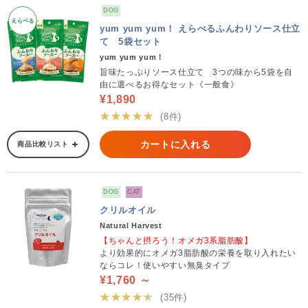
DOG
yum yum yum！ えらべるふんわりソース仕立
て 5袋セット
yum yum yum！
旨味たっぷりソース仕立て 3つの味から5袋を自
由に選べるお得なセット《一般食》
¥1,890
★★★★★
(8件)
カートに入れる
商品比較リスト
DOG
CAT
クリルオイル
Natural Harvest
【ちゃんと摂ろう！オメガ3系脂肪酸】
より効果的にオメガ3脂肪酸の栄養を取り入れたい
ならコレ！使いやすい無臭タイプ
¥1,760 ～
★★★★★
(35件)