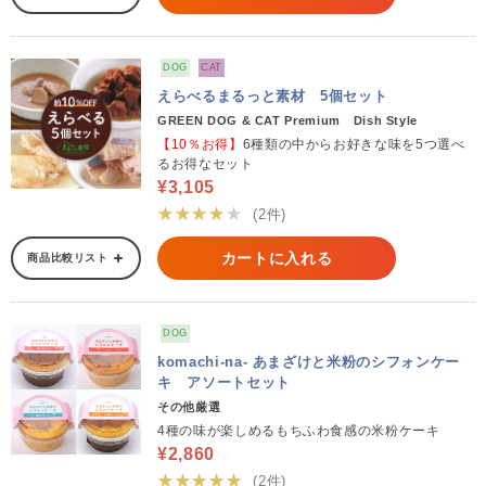
DOG
CAT
えらべるまるっと素材 5個セット
GREEN DOG & CAT Premium Dish Style
【10％お得】
6種類の中からお好きな味を5つ選べ
るお得なセット
¥3,105
★★★★★
(2件)
カートに入れる
商品比較リスト
DOG
komachi-na- あまざけと米粉のシフォンケー
キ アソートセット
その他厳選
4種の味が楽しめるもちふわ食感の米粉ケーキ
¥2,860
★★★★★
(2件)