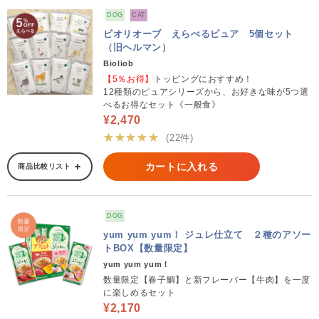
DOG
CAT
ビオリオーブ えらべるピュア 5個セット
（旧ヘルマン）
Bioliob
【5％お得】
トッピングにおすすめ！
12種類のピュアシリーズから、お好きな味が5つ選
べるお得なセット《一般食》
¥2,470
★★★★★
(22件)
カートに入れる
商品比較リスト
DOG
yum yum yum！ ジュレ仕立て ２種のアソー
トBOX【数量限定】
yum yum yum！
数量限定【春子鯛】と新フレーバー【牛肉】を一度
に楽しめるセット
¥2,170