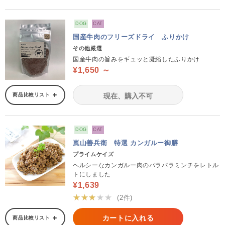
DOG
CAT
国産牛肉のフリーズドライ ふりかけ
その他厳選
国産牛肉の旨みをギュッと凝縮したふりかけ
¥1,650 ～
商品比較リスト
現在、購入不可
DOG
CAT
嵐山善兵衛 特選 カンガルー御膳
プライムケイズ
ヘルシーなカンガルー肉のパラパラミンチをレトル
トにしました
¥1,639
★★★★★
(2件)
カートに入れる
商品比較リスト