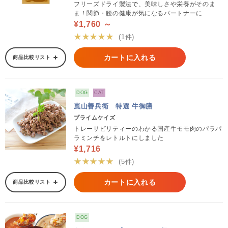
フリーズドライ製法で、美味しさや栄養がそのま
ま！関節・腰の健康が気になるパートナーに
¥1,760 ～
★★★★★
(1件)
カートに入れる
商品比較リスト
DOG
CAT
嵐山善兵衛 特選 牛御膳
プライムケイズ
トレーサビリティーのわかる国産牛モモ肉のパラパ
ラミンチをレトルトにしました
¥1,716
★★★★★
(5件)
カートに入れる
商品比較リスト
DOG