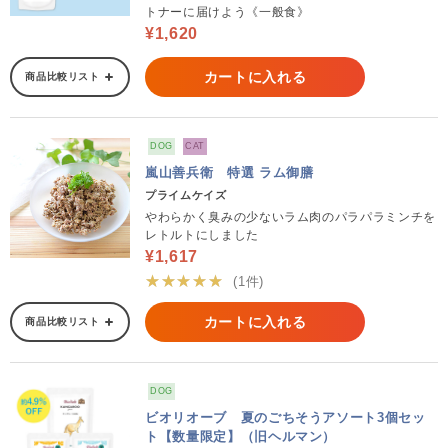
トナーに届けよう《一般食》
¥1,620
カートに入れる
商品比較リスト
DOG
CAT
嵐山善兵衛 特選 ラム御膳
プライムケイズ
やわらかく臭みの少ないラム肉のパラパラミンチを
レトルトにしました
¥1,617
★★★★★
(1件)
カートに入れる
商品比較リスト
DOG
ビオリオーブ 夏のごちそうアソート3個セッ
ト【数量限定】（旧ヘルマン）