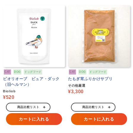
CAT
DOG
ドッグフード
CAT
DOG
ドッグフード
ビオリオーブ ピュア・ダック
たもぎ茸ふりかけサプリ
（旧ヘルマン）
その他厳選
¥3,300
Bioliob
¥520
商品比較リスト
商品比較リスト
カートに入れる
カートに入れる