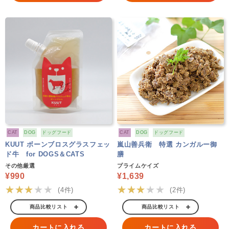
CAT
DOG
ドッグフード
CAT
DOG
ドッグフード
KUUT ボーンブロスグラスフェッ
嵐山善兵衛 特選 カンガルー御
ド牛 for DOGS＆CATS
膳
その他厳選
プライムケイズ
¥990
¥1,639
★★★★★
★★★★★
(4件)
(2件)
商品比較リスト
商品比較リスト
カートに入れる
カートに入れる