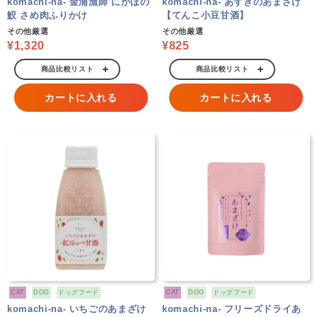
komachi-na- 金浦漁師 にかほの
komachi-na- あずきのあまざけ
鮫 さめ肉ふりかけ
【てんこ小豆甘酒】
その他厳選
その他厳選
¥1,320
¥825
商品比較リスト
商品比較リスト
カートに入れる
カートに入れる
CAT
DOG
ドッグフード
CAT
DOG
ドッグフード
komachi-na- いちごのあまざけ
komachi-na- フリーズドライあ