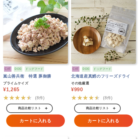
CAT
DOG
ドッグフード
CAT
DOG
ドッグフード
嵐山善兵衛 特選 豚御膳
北海道産真鱈のフリーズドライ
プライムケイズ
その他厳選
¥1,265
¥990
★★★★★
★★★★★
(8件)
(8件)
商品比較リスト
商品比較リスト
カートに入れる
カートに入れる