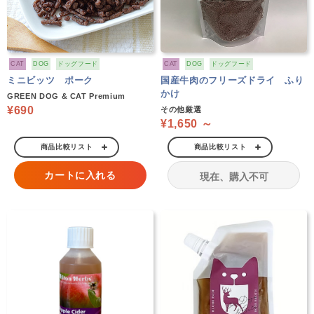
CAT
DOG
ドッグフード
CAT
DOG
ドッグフード
ミニビッツ ポーク
国産牛肉のフリーズドライ ふり
かけ
GREEN DOG & CAT Premium
¥690
その他厳選
¥1,650 ～
商品比較リスト
商品比較リスト
カートに入れる
現在、購入不可