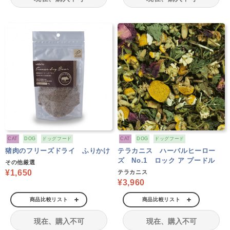
CAT
DOG
ドッグフード
CAT
DOG
ドッグフード
猪肉のフリーズドライ ふりかけ
テラカニス ハーバルヒーロー
ズ No.1 ロック ア プードル
その他厳選
¥1,650
テラカニス
¥3,960
商品比較リスト
商品比較リスト
現在、購入不可
現在、購入不可