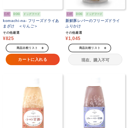
CAT
DOG
ドッグフード
CAT
DOG
ドッグフード
komachi-na- フリーズドライあ
新鮮豚レバーのフリーズドライ
まざけ ＜りんご＞
ふりかけ
その他厳選
その他厳選
¥825
¥1,045
商品比較リスト
商品比較リスト
カートに入れる
現在、購入不可