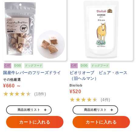
CAT
DOG
ドッグフード
CAT
DOG
ドッグフード
国産牛レバーのフリーズドライ
ビオリオーブ ピュア・ホース
（旧ヘルマン）
その他厳選
¥660 ～
Bioliob
¥520
★★★★★
(18件)
★★★★★
(4件)
商品比較リスト
商品比較リスト
カートに入れる
カートに入れる