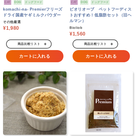
CAT
DOG
ドッグフード
CAT
DOG
ドッグフード
komachi-na- Premierフリーズ
ビオリオーブ ペットフーディス
ドライ国産ヤギミルクパウダー
トおすすめ！低脂肪セット（旧ヘ
ルマン）
その他厳選
¥1,980
Bioliob
¥1,560
商品比較リスト
商品比較リスト
カートに入れる
カートに入れる