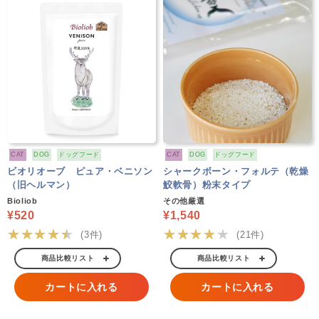
CAT
DOG
ドッグフード
CAT
DOG
ドッグフード
ビオリオーブ ピュア・ベニソン
シャークボーン・フォルテ（乾燥
（旧ヘルマン）
鮫軟骨）粉末タイプ
Bioliob
その他厳選
¥520
¥1,540
★★★★★
★★★★★
(3件)
(21件)
商品比較リスト
商品比較リスト
カートに入れる
カートに入れる