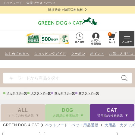
ドッグフード・ 栄養プラス ページ2
新規登録で初回送料無料
0
ログイン
メニュー
購入履歴
カート
会員登録
はじめての方へ
ショッピングガイド
クーポン
ポイント
お気に入りリス
犬カテゴリ一覧
犬ブランド一覧
猫カテゴリ一覧
猫ブランド一覧
ALL
DOG
CAT
すべての検索結果
犬用品の検索結果
猫用品の検索結果
GREEN DOG & CAT
ペットフード・ペット用品通販
犬用品・犬グッ