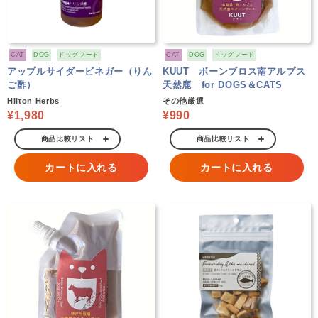
CAT
DOG
ドッグフード
CAT
DOG
ドッグフード
アップルサイダービネガー（りん
KUUT ボーンブロス南アルプス
ご酢）
天然鹿 for DOGS＆CATS
Hilton Herbs
その他厳選
¥1,980
¥990
商品比較リスト
商品比較リスト
カートに入れる
カートに入れる