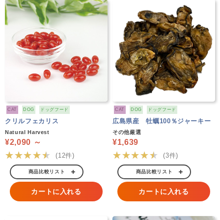
CAT
DOG
ドッグフード
CAT
DOG
ドッグフード
クリルフェカリス
広島県産 牡蠣100％ジャーキー
Natural Harvest
その他厳選
¥2,090 ～
¥1,639
★★★★★
★★★★★
(12件)
(3件)
商品比較リスト
商品比較リスト
カートに入れる
カートに入れる