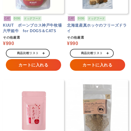
CAT
DOG
ドッグフード
CAT
DOG
ドッグフード
KUUT ボーンブロス神戸牛牧場
北海道産真ホッケのフリーズドラ
六甲姫牛 for DOGS＆CATS
イ
その他厳選
その他厳選
¥990
¥990
商品比較リスト
商品比較リスト
カートに入れる
カートに入れる