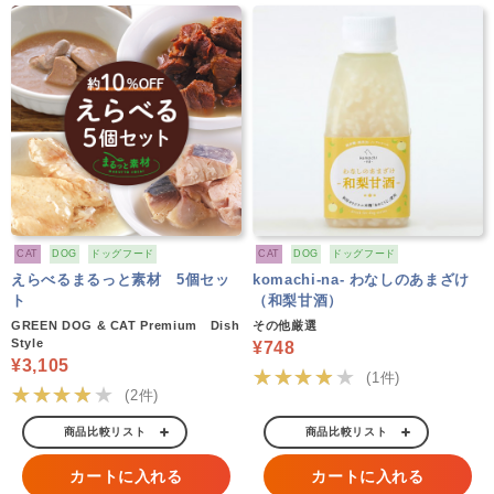
CAT
DOG
ドッグフード
CAT
DOG
ドッグフード
えらべるまるっと素材 5個セッ
komachi-na- わなしのあまざけ
ト
（和梨甘酒）
GREEN DOG & CAT Premium Dish
その他厳選
Style
¥748
¥3,105
★★★★★
(1件)
★★★★★
(2件)
商品比較リスト
商品比較リスト
カートに入れる
カートに入れる